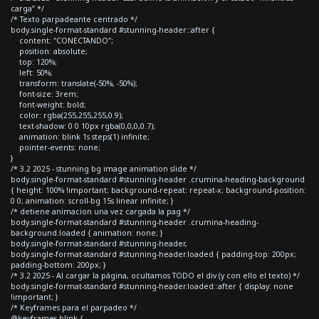
carga” */
/* Texto parpadeante centrado */
body.single-format-standard #stunning-header::after {
content: "CONECTANDO";
position: absolute;
top: 120%;
left: 50%;
transform: translate(-50%, -50%);
font-size: 3rem;
font-weight: bold;
color: rgba(255,255,255,0.9);
text-shadow: 0 0 10px rgba(0,0,0,0.7);
animation: blink 1s steps(1) infinite;
pointer-events: none;
}
/* 3.2 2025 - stunning bg image animation slide */
body.single-format-standard #stunning-header .crumina-heading-background
{ height: 100% !important; background-repeat: repeat-x; background-position:
0 0; animation: scroll-bg 15s linear infinite; }
/* detiene animacion una vez cargada la pag */
body.single-format-standard #stunning-header .crumina-heading-
background.loaded { animation: none; }
body.single-format-standard #stunning-header,
body.single-format-standard #stunning-header.loaded { padding-top: 200px;
padding-bottom: 200px; }
/* 3.2 2025 - Al cargar la página, ocultamos TODO el div (y con ello el texto) */
body.single-format-standard #stunning-header.loaded::after { display: none
!important; }
/* Keyframes para el parpadeo */
@keyframes blink {