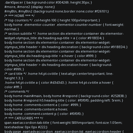
.darkSpacer { background-color:#304269; height:30px; }
#more, #more2 {display: none;}
#myBtn, #myBtn2 {background:none;border:none;color:#f26101;}
/* *** HOME *** */
/* top counters */ .col-height-100 { height:100px!important; }
body.home .elementor-counter .elementor-counter-number { font-weight:
normal; }
/* section subtitle */ .home section div.elementor-container div.elementor-
widget-olympus_title div.heading-sup-title > a { color:#91BED4; }
body.home section div.elementor-container div.elementor-widget-
olympus_title header > div.heading-decoration { background-color:#91BED4; }
body.home section div.elementor-container div.elementor-widget-
olympus_title div.heading-sup-title > a:hover { color:#999; }
body.home section div.elementor-container div.elementor-widget-
olympus_title header > div.heading-decoration:hover { background-
color:#999; }
/* card title */ .home h4.pt-cv-title { text-align:center!important; line-
height:1.3; }
.home h4.pt-cv-title a { color:#d3d3d3; } .home h4.pt-cv-title a:hover {
color:#fff; }
/* comments */
body.home main#main, body.home #respond { background-color: #252838; }
body.home #respond h5.heading-title { color: #f0f0f0; padding-left: 5rem; }
body.home .comments-content a { color: #999; }
body.home .comments-content a:hover,
body.home .comment-content p { color: #f0f0f0; }
/* *** CATEGORIES *** */
span.eael-accordion-tab-title { font-weight:500!important; font-size:1.05em;
text-shadow: 0px 0px #222;}
body.page .eael-adv-accordion .eael-accordion-list .eael-accordion-header {