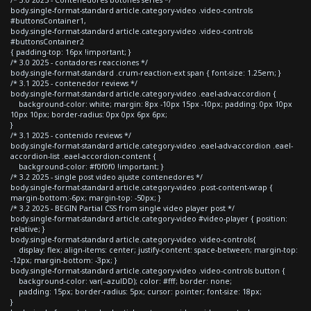
body.single-format-standard article.category-video .video-controls
#buttonsContainer1,
body.single-format-standard article.category-video .video-controls
#buttonsContainer2
{ padding-top: 16px !important; }
/* 3.0 2025 - contadores reacciones */
body.single-format-standard .crum-reaction-ext span { font-size: 1.25em; }
/* 3.1 2025 - contenedor reviews */
body.single-format-standard article.category-video .eael-adv-accordion {
background-color: white; margin: 8px -10px 15px -10px; padding: 0px 10px
10px 10px; border-radius: 0px 0px 6px 6px;
}
/* 3.1 2025 - contenido reviews */
body.single-format-standard article.category-video .eael-adv-accordion .eael-
accordion-list .eael-accordion-content {
background-color: #f0f0f0 !important; }
/* 3.2 2025 - single post video ajuste contenedores */
body.single-format-standard article.category-video .post-content-wrap {
margin-bottom:-6px; margin-top: -50px; }
/* 3.2 2025 - BEGIN Partial CSS from single video player post */
body.single-format-standard article.category-video #video-player { position:
relative; }
body.single-format-standard article.category-video .video-controls{
display: flex; align-items: center; justify-content: space-between; margin-top:
-12px; margin-bottom: -3px; }
body.single-format-standard article.category-video .video-controls button {
background-color: var(--azulDD); color: #fff; border: none;
padding: 15px; border-radius: 5px; cursor: pointer; font-size: 18px;
}