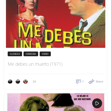
CLÁSICAS
COMEDIA
VIDEO
Me debes un muerto (1971)
24
1
Share