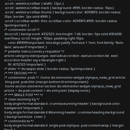
.scroll::-webkit-scrollbar { width: 12px; }
.scroll::-webkit-scrollbar-track { background: #999; border-radius: 10px;}
.scroll::-webkit-scrollbar-thumb { background-color: #D9E8F5; border-radius:
20px; border: 3px solid #999; }
.scroll { scrollbar-width: thin; scrollbar-color: #D9E8F5 #999; border-radius:
5px!important; }
/* contenedor scroll */
div.scroll { background: #252525; line-height: 1.66; border: 0px solid #304269;
overflow-y: scroll; height: 192px; padding-right:10px;
color:#f0f0f0!important; text-align:justify; font-size:1.1em; font-family: 'Noto
Sans', sans-serif !important; }
/* pestaña 'instrucciones y requisitos' */
article.category-videojuegos .eael-adv-accordion .eael-accordion-list .eael-
accordion-header svg.e-fas-angle-right {
fill: #252525 !important; }
/* slider */ div.swiper-slide { border-radius: 5px!important; }
/* *** EBOOKS *** */
/* contenedor posts */ .home div.elementor-widget-olympus_news_grid article
.blog-post .post-title {margin-bottom:0rem!important;}
.home section.elementor-section div.elementor-widget-olympus_news_grid
article > div.post-content > div.entry-text {display:none;}
/* *** SINGLE POST *** */
/* clean stunning bg */
body.single-format-standard .crumina-stunning-header { background-color:
transparent !important; }
body.single-format-standard #stunning-header .crumina-heading-background
{ background-size: cover; }
/* contenedores */
body.single-format-standard .single-post-olympus .post-content-wrap { margin:
0px 0; }