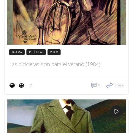
DRAMA
PELÍCULAS
VIDEO
Las bicicletas son para el verano (1984)
2
0
Share