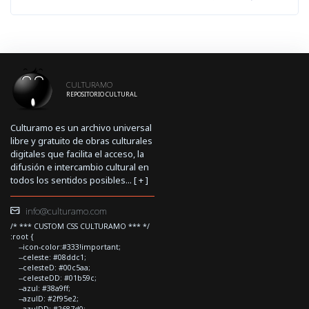
CULTURAMO
REPOSITORIO CULTURAL
Culturamo es un archivo universal
libre y gratuito de obras culturales
digitales que facilita el acceso, la
difusión e intercambio cultural en
todos los sentidos posibles... [
+
]
info@culturamo.com
/* *** CUSTOM CSS CULTURAMO *** */
:root {
--icon-color:#333!important;
--celeste: #08ddc1;
--celesteD: #00c5aa;
--celesteDD: #01b59c;
--azul: #38a9ff;
--azulD: #2f95e2;
--azulDD: #2687d0;