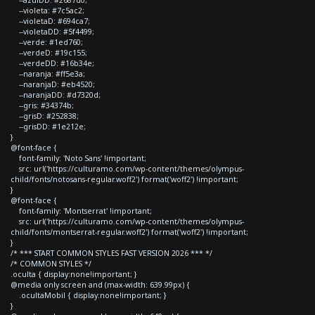
--violeta: #7c5ac2;
--violetaD: #694ca7;
--violetaDD: #5f4499;
--verde: #1ed760;
--verdeD: #19c155;
--verdeDD: #16b34e;
--naranja: #ff5e3a;
--naranjaD: #eb4520;
--naranjaDD: #d7320d;
--gris: #34374b;
--grisD: #252838;
--grisDD: #1e212e;
}
@font-face {
font-family: 'Noto Sans' !important;
src: url('https://culturamo.com/wp-content/themes/olympus-
child/fonts/notosans-regular.woff2') format('woff2') !important;
}
@font-face {
font-family: 'Montserrat' !important;
src: url('https://culturamo.com/wp-content/themes/olympus-
child/fonts/montserrat-regular.woff2') format('woff2') !important;
}
/* *** START COMMON STYLES FAST VERSION 2026 *** */
/* COMMON STYLES */
.oculta { display:none!important; }
@media only screen and (max-width: 639.99px) {
.ocultaMobil { display:none!important; }
}