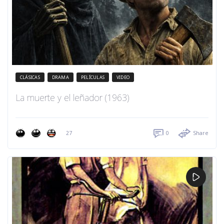
CLÁSICAS
DRAMA
PELÍCULAS
VIDEO
La muerte y el leñador (1963)
27
0
Share