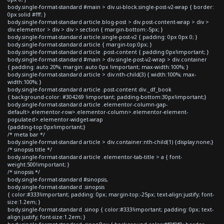
body.single-format-standard #main > div.ui-block.single-post-v2-wrap { border:
0px solid #fff; }
body.single-format-standard article.blog-post > div.post-content-wrap > div >
div.elementor > div > div > section { margin-bottom:-5px; }
body.single-format-standard article.single-post-v2 { padding: 0px 0px 0; }
body.single-format-standard article { margin-top:0px; }
body.single-format-standard article .post-content { padding:0px!important; }
body.single-format-standard #main > div.single-post-v2-wrap > div.container
{ padding: auto 20%; margin: auto 0px !important; max-width:100%; }
body.single-format-standard article > div:nth-child(3) { width:100%; max-
width:100%; }
body.single-format-standard article .post-content div._df_book
{ background-color: #304269 !important; padding-bottom:30px!important;}
body.single-format-standard article .elementor-column-gap-
default>.elementor-row>.elementor-column>.elementor-element-
populated>.elementor-widget-wrap
{padding-top:0px!important;}
/* meta bar */
body.single-format-standard article > div.container:nth-child(1) {display:none;}
/* sinopsis title */
body.single-format-standard article .elementor-tab-title > a { font-
weight:500!important; }
/* sinopsis */
body.single-format-standard #sinopsis,
body.single-format-standard .sinopsis
{ color:#333!important; padding: 0px; margin-top:-25px; text-align:justify; font-
size:1.2em; }
body.single-format-standard .sinop { color:#333!important; padding: 0px; text-
align:justify; font-size:1.2em; }