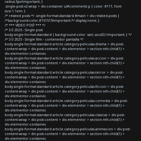
radius:5px!important; }
.single-post-v2-wrap > div.container ul#comments p { color: #111; font-
size:1.1em; }
/* related posts */ .single-format-standard #main > div.related-posts {
/*background-color:#151515!important;*/ display:none; }
/* *** VIDEO POST *** */
/* 3.0 2025 - Single post
body.single-format-standard { background-color: var(--azulD) !important; } */
/* 3.0 2025 - Single film - contenedor pantalla */
body.single-format-standard article.category-peliculas-drama > div.post-
content-wrap > div.post-content > div.elementor > section:nth-child(1) >
div.elementor-container,
body.single-format-standard article.category-peliculas-accion > div.post-
content-wrap > div.post-content > div.elementor > section:nth-child(1) >
div.elementor-container,
body.single-format-standard article.category-peliculas-terror > div.post-
content-wrap > div.post-content > div.elementor > section:nth-child(1) >
div.elementor-container,
body.single-format-standard article.category-peliculas-ficcion > div.post-
content-wrap > div.post-content > div.elementor > section:nth-child(1) >
div.elementor-container,
body.single-format-standard article.category-peliculas-comedia > div.post-
content-wrap > div.post-content > div.elementor > section:nth-child(1) >
div.elementor-container,
body.single-format-standard article.category-peliculas-clasicas > div.post-
content-wrap > div.post-content > div.elementor > section:nth-child(1) >
div.elementor-container,
body.single-format-standard article.category-peliculas-animacion > div.post-
content-wrap > div.post-content > div.elementor > section:nth-child(1) >
div.elementor-container,