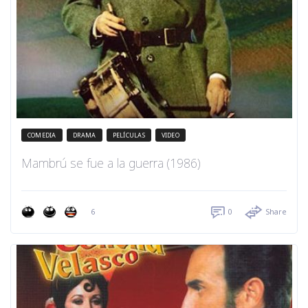
COMEDIA
DRAMA
PELÍCULAS
VIDEO
Mambrú se fue a la guerra (1986)
6
0
Share