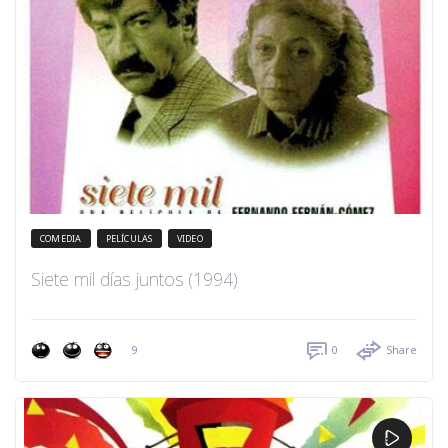
COMEDIA
PELÍCULAS
VIDEO
Siete mil días juntos (1994)
9
0
Share