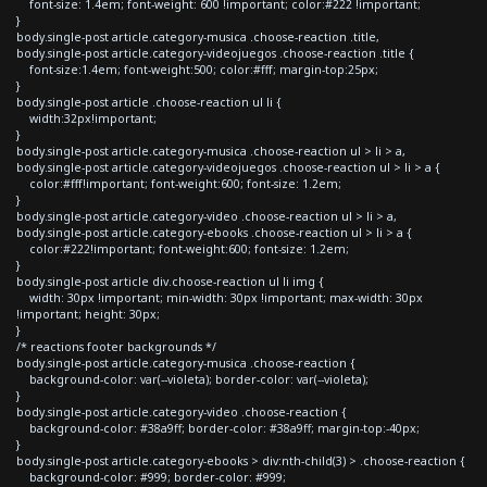
font-size: 1.4em; font-weight: 600 !important; color:#222 !important;
}
body.single-post article.category-musica .choose-reaction .title,
body.single-post article.category-videojuegos .choose-reaction .title {
font-size:1.4em; font-weight:500; color:#fff; margin-top:25px;
}
body.single-post article .choose-reaction ul li {
width:32px!important;
}
body.single-post article.category-musica .choose-reaction ul > li > a,
body.single-post article.category-videojuegos .choose-reaction ul > li > a {
color:#fff!important; font-weight:600; font-size: 1.2em;
}
body.single-post article.category-video .choose-reaction ul > li > a,
body.single-post article.category-ebooks .choose-reaction ul > li > a {
color:#222!important; font-weight:600; font-size: 1.2em;
}
body.single-post article div.choose-reaction ul li img {
width: 30px !important; min-width: 30px !important; max-width: 30px
!important; height: 30px;
}
/* reactions footer backgrounds */
body.single-post article.category-musica .choose-reaction {
background-color: var(--violeta); border-color: var(--violeta);
}
body.single-post article.category-video .choose-reaction {
background-color: #38a9ff; border-color: #38a9ff; margin-top:-40px;
}
body.single-post article.category-ebooks > div:nth-child(3) > .choose-reaction {
background-color: #999; border-color: #999;