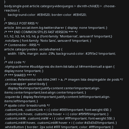
}
body.single-post article.category-videojuegos > div:nth-child(3) > .choose-
reaction {
background-color: #EB4520; border-color: #EB4520;
}
/* SINGLE POST RRSS */
article .btn.social-item.bg-twitter.sharer { display: none !important; }
/* *** END COMMON STYLES FAST VERSION *** */
h1, h2, h3, h4, h5, h6, p {font-family: 'Montserrat', sans-serif !important;}
.notoSans { font-family: 'Noto Sans', sans-serif !important; }
/* Contenedor - RRSS */
article.category-video .socials-shared {
width: 150%; margin: auto -25%; background-color: #2f95e2 !important;
}
/* old code */
.olympus-theme #buddypress div.item-list-tabs ul li#members-all a span {
display:none !important; }
/* *** SHARED *** */
.centrar, #elementor-tab-title-2441 > a, /* imagen lista desplegable de posts */
.pt-cv-wrapper .panel-body {
display:flex!important;justify-content:center!important;align-
items:center!important;text-align:center!important; }
.izquierda { display:flex!important;justify-content:left!important;align-
items:left!important; }
/* ajusta color breadcrumb */
.customLink, .customLink + i { color:#000!important; font-weight:650; }
.customLink:hover, .customLink:hover + i { color:#f9f9f9!important; }
.customLinkW, .customLinkW + i { color:#fff!important; font-weight:550; }
.customLinkW:hover, .customLinkW:hover + i { color:#d3d3d3!important; }
.whiteButton { border: 2px solid #FFF !important; color: #fff!important; }