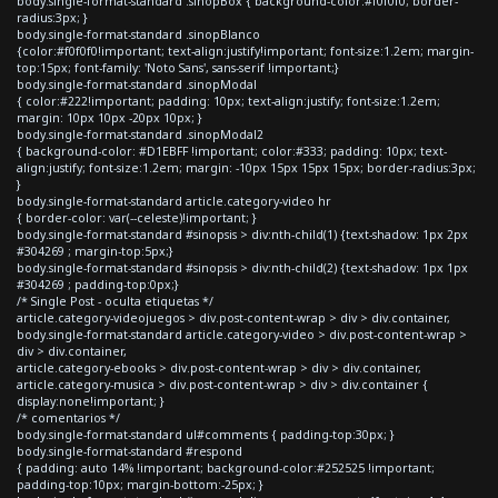
body.single-format-standard .sinopBox { background-color:#f0f0f0; border-
radius:3px; }
body.single-format-standard .sinopBlanco
{color:#f0f0f0!important; text-align:justify!important; font-size:1.2em; margin-
top:15px; font-family: 'Noto Sans', sans-serif !important;}
body.single-format-standard .sinopModal
{ color:#222!important; padding: 10px; text-align:justify; font-size:1.2em;
margin: 10px 10px -20px 10px; }
body.single-format-standard .sinopModal2
{ background-color: #D1EBFF !important; color:#333; padding: 10px; text-
align:justify; font-size:1.2em; margin: -10px 15px 15px 15px; border-radius:3px;
}
body.single-format-standard article.category-video hr
{ border-color: var(--celeste)!important; }
body.single-format-standard #sinopsis > div:nth-child(1) {text-shadow: 1px 2px
#304269 ; margin-top:5px;}
body.single-format-standard #sinopsis > div:nth-child(2) {text-shadow: 1px 1px
#304269 ; padding-top:0px;}
/* Single Post - oculta etiquetas */
article.category-videojuegos > div.post-content-wrap > div > div.container,
body.single-format-standard article.category-video > div.post-content-wrap >
div > div.container,
article.category-ebooks > div.post-content-wrap > div > div.container,
article.category-musica > div.post-content-wrap > div > div.container {
display:none!important; }
/* comentarios */
body.single-format-standard ul#comments { padding-top:30px; }
body.single-format-standard #respond
{ padding: auto 14% !important; background-color:#252525 !important;
padding-top:10px; margin-bottom:-25px; }