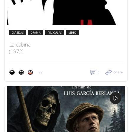
CLÁSICAS
DRAMA
PELÍCULAS
VIDEO
La cabina
(1972)
27
0
Share