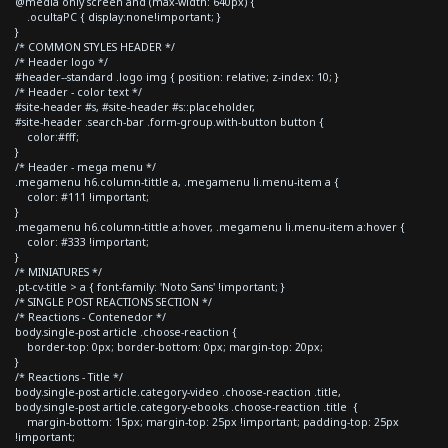
@media only screen and (max-width: 640px) {
.ocultaPC { display:none!important; }
}
/* COMMON STYLES HEADER */
/* Header logo */
#header--standard .logo img { position: relative; z-index: 10; }
/* Header - color text */
#site-header #s, #site-header #s::placeholder,
#site-header .search-bar .form-group.with-button button {
color:#fff;
}
/* Header - mega menu */
.megamenu h6.column-tittle a, .megamenu li.menu-item a {
color: #111 !important;
}
.megamenu h6.column-tittle a:hover, .megamenu li.menu-item a:hover {
color: #333 !important;
}
/* MINIATURES */
.pt-cv-title > a { font-family: 'Noto Sans' !important; }
/* SINGLE POST REACTIONS SECTION */
/* Reactions - Contenedor */
body.single-post article .choose-reaction {
border-top: 0px; border-bottom: 0px; margin-top: 20px;
}
/* Reactions - Title */
body.single-post article.category-video .choose-reaction .title,
body.single-post article.category-ebooks .choose-reaction .title {
margin-bottom: 15px; margin-top: 25px !important; padding-top: 25px
!important;