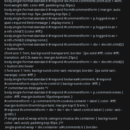
body.single-format-standard #respond div.more-comments {font-size:1.4em;
font-weight:600; color:#fff; padding-top:30px;}
body.single-format-standard #respond form#commentform { margin: auto
19rem; border-top: 0px; padding-top:0px; }
body.single-format-standard #respond #commentform > p.logged-in-as >
span.required-field-message { display:none; }
body.single-format-standard #respond #commentform > p.logged-in-as >
a:nth-child(1) {color:#fff;}
body.single-format-standard #respond #commentform > p.logged-in-as >
a:nth-child(2) {display:none;}
body.single-format-standard #respond #commentform > div > div:nth-child(2)
> button.btn
{font-size:1.1em; background:transparent; border: 2px solid #fff; color:#fff;
transition: all 0.3s ease-in; margin-bottom:25px;}
body.single-format-standard #respond #commentform > div > div:nth-child(2)
> button.btn:hover
{ font-size:1.1em; background-color:var(--naranja); border: 2px solid var(--
naranja); color:#fff; }
body.single-format-standard #respond textarea#comment, #respond
#commentform input.form-control { background-color: #fff; }
/* comentarios deslogado */
body.single-format-standard #respond #commentform > p.comment-notes {
color: #fff; margin-bottom:10px!important; }
#commentform > p.comment-form-cookies-consent > label { color: #fff;
margin-bottom:0rem!important; margin-top:0.5rem; }
#respond #commentform > div > div > div > label.control-label { color: var(--
grisD); }
/*.single-post-v2-wrap article.category-musica div.container { background-
color: var(--azul); padding-top:30px; }*/
.single-post-v2-wrap > div.container ul#comments li { border-