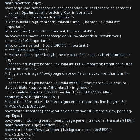
margin-bottom: 20px; }
body.page .eael-adv-accordion .eael-accordion-list .eael-accordion-content {
border: 0px !important; padding: 0px !important; }
/* color blanco titulo y borde miniatura */
div.pt-cv-ifield > a.pt-cv-href-thumbnail > img { border: 1px solid #fff
!important; }
h4.pt-cv-title a { color:#fff !important; font-weight:400;}
h4.pt-cv-title a:hover, .parent-pageid-9181 h4.pt-cv-title a:visited:hover {
color:#e0e0e0 !important; }
h4.pt-cv-title a:visited { color:#f0f0f0 !important; }
/* *** CARDS GAMES *** */
/* Home card image */ body.home div.pt-cv-ifield > a.pt-cv-href-thumbnail >
img {
border-radius:6px; border: 1px solid #91BED4 !important; transition: all 0.5s
ease-in !important; }
/* Single card image */ body.page div.pt-cv-ifield > a.pt-cv-href-thumbnail >
img {
border-radius:6px; border: 1px solid #999999; transition: all 0.5s ease-in; }
div.pt-cv-ifield > a.pt-cv-href-thumbnail > img:hover {
box-shadow: 2px 2px #777777; border: 1px solid #777777; filter:
contrast(160%) brightness(110%); }
/* card title */ h4.pt-cv-title { text-align:center!important; line-height:1.3; }
/* PAGINA DE BUSQUEDA
body.search #content { background-color: var(--grisD); margin: 0px; padding-
top:40px; }
body.search .stunning-search .search-page-panel { transform: translateY(140%);
margin-bottom: 60px; z-index: 100; } */
body.search #overflow-x-wrapper { background-color: #e84520; }
/* SINGLE GAME */
/* barra scroll */