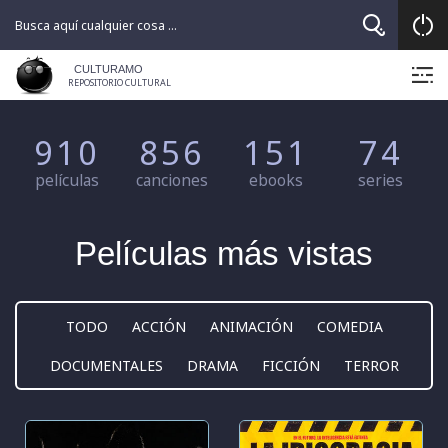
Skip
to
content
CULTURAMO
REPOSITORIO CULTURAL
910
856
151
74
películas
canciones
ebooks
series
Películas más vistas
TODO
ACCIÓN
ANIMACIÓN
COMEDIA
DOCUMENTALES
DRAMA
FICCIÓN
TERROR