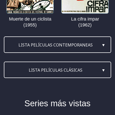
Muerte de un ciclista
La cifra impar
(1955)
(1962)
LISTA PELÍCULAS CONTEMPORANEAS
1944
(2015)
LISTA PELÍCULAS CLÁSICAS
A propósito de Henry (1991)
Absolutamente Fabulosas (2016)
2001 Una Odisea del Espacio (1968)
Adictos al amor
A 45 revoluciones por minuto (1969)
(1997)
Series más vistas
Ágora
Abajo el telón
(2009)
(1955)