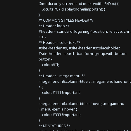
@media only screen and (max-width: 640px) {
.ocultaPC { display:none!important; }
}
/* COMMON STYLES HEADER */
/* Header logo */
#header--standard .logo img { position: relative; z-i
10; }
/* Header - color text */
#site-header #s, #site-header #s::placeholder,
#site-header .search-bar .form-group.with-button
button {
color:#fff;
}
/* Header - mega menu */
.megamenu h6.column-tittle a, .megamenu li.menu-i
a {
color: #111 !important;
}
.megamenu h6.column-tittle a:hover, .megamenu
li.menu-item a:hover {
color: #333 !important;
}
/* MINIATURES */