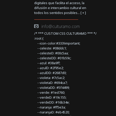
digitales que facilita el acceso, la
difusión e intercambio cultural en
todos los sentidos posibles... [
+
]
info@culturamo.com
/* *** CUSTOM CSS CULTURAMO *** */
:root {
--icon-color:#333!important;
--celeste: #08ddc1;
--celesteD: #00c5aa;
--celesteDD: #01b59c;
--azul: #38a9ff;
--azulD: #2f95e2;
--azulDD: #2687d0;
--violeta: #7c5ac2;
--violetaD: #694ca7;
--violetaDD: #5f4499;
--verde: #1ed760;
--verdeD: #19c155;
--verdeDD: #16b34e;
--naranja: #ff5e3a;
--naranjaD: #eb4520;