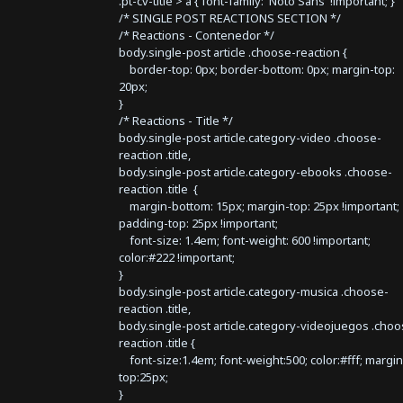
.pt-cv-title > a { font-family: 'Noto Sans' !important; }
/* SINGLE POST REACTIONS SECTION */
/* Reactions - Contenedor */
body.single-post article .choose-reaction {
border-top: 0px; border-bottom: 0px; margin-top:
20px;
}
/* Reactions - Title */
body.single-post article.category-video .choose-
reaction .title,
body.single-post article.category-ebooks .choose-
reaction .title {
margin-bottom: 15px; margin-top: 25px !important;
padding-top: 25px !important;
font-size: 1.4em; font-weight: 600 !important;
color:#222 !important;
}
body.single-post article.category-musica .choose-
reaction .title,
body.single-post article.category-videojuegos .choo
reaction .title {
font-size:1.4em; font-weight:500; color:#fff; margin
top:25px;
}