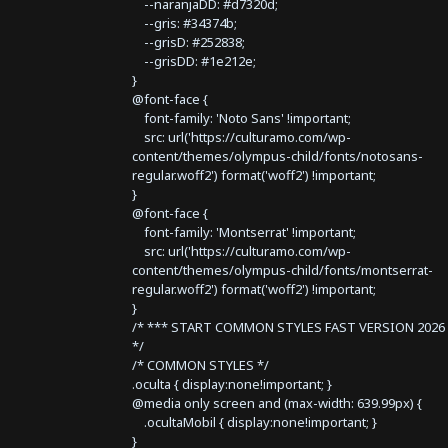
--naranjaDD: #d7320d;
--gris: #34374b;
--grisD: #252838;
--grisDD: #1e212e;
}
@font-face {
font-family: 'Noto Sans' !important;
src: url('https://culturamo.com/wp-
content/themes/olympus-child/fonts/notosans-
regular.woff2') format('woff2') !important;
}
@font-face {
font-family: 'Montserrat' !important;
src: url('https://culturamo.com/wp-
content/themes/olympus-child/fonts/montserrat-
regular.woff2') format('woff2') !important;
}
/* *** START COMMON STYLES FAST VERSION 2026 
*/
/* COMMON STYLES */
.oculta { display:none!important; }
@media only screen and (max-width: 639.99px) {
.ocultaMobil { display:none!important; }
}