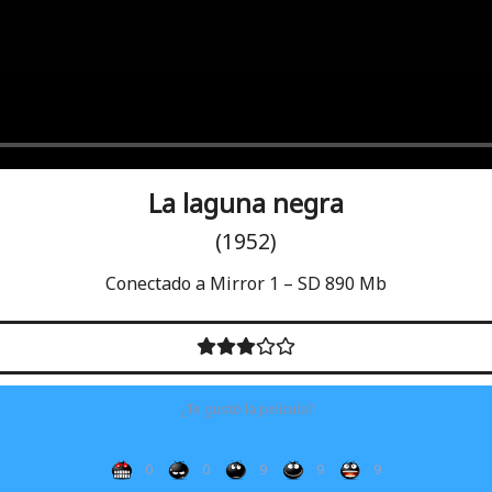
La laguna negra
(1952)
Conectado a Mirror 1 – SD 890 Mb
¿Te gustó la película?
0
0
9
9
9