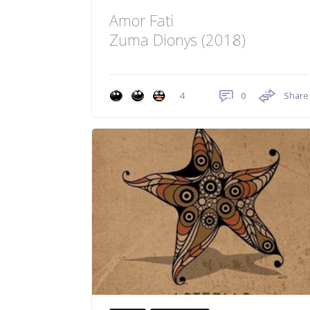
Amor Fati
Zuma Dionys (2018)
0
Share
4