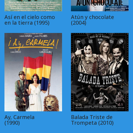
Así en el cielo como
Atún y chocolate
en la tierra (1995)
(2004)
Ay, Carmela
Balada Triste de
(1990)
Trompeta (2010)