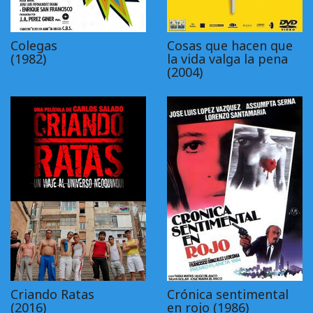
Colegas
Cosas que hacen que
(1982)
la vida valga la pena
(2004)
Criando Ratas
Crónica sentimental
(2016)
en rojo (1986)