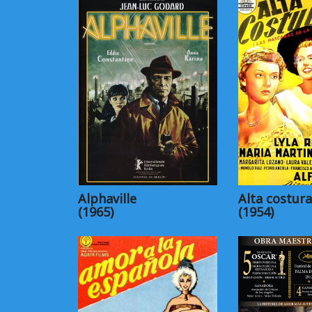
Alphaville
Alta costura
(1965)
(1954)