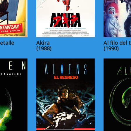
etalle
Akira
Al filo del 
(1988)
(1990)