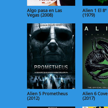
Algo pasa en Las
Alien 1 El 8º
Vegas (2008)
(1979)
Alien 5 Prometheus
Alien 6 Cov
(2012)
(2017)