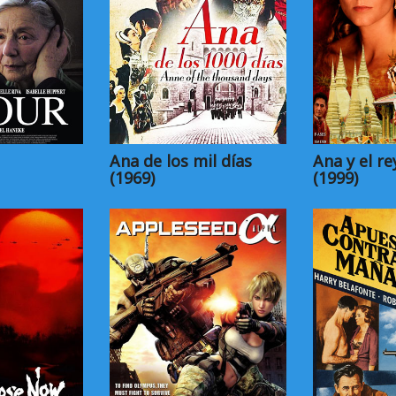
Ana de los mil días
Ana y el re
(1969)
(1999)