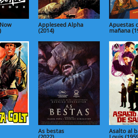
 Now
Appleseed Alpha
Apuestas c
)
(2014)
mañana (1
As bestas
Asalto al b
(2022)
Louis (1959