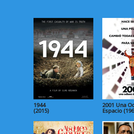
1944
2001 Una Od
(2015)
Espacio (196