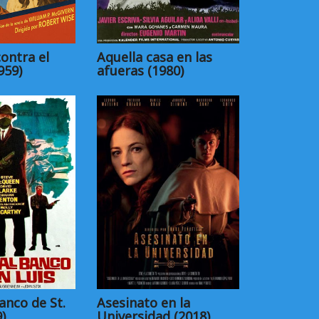
ontra el
Aquella casa en las
959)
afueras (1980)
anco de St.
Asesinato en la
)
Universidad (2018)