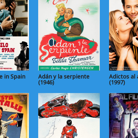
 in Spain
Adán y la serpiente
Adictos al
(1946)
(1997)