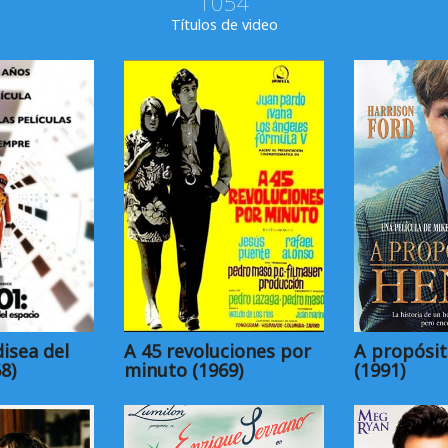
1054
Títulos de video
isea del
A 45 revoluciones por
A propósit
8)
minuto (1969)
(1991)