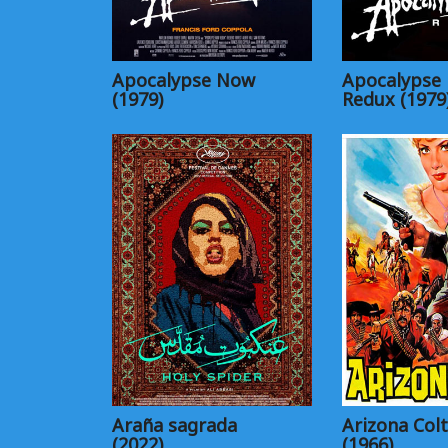
Apocalypse Now
Apocalypse
(1979)
Redux (1979
Araña sagrada
Arizona Colt
(2022)
(1966)