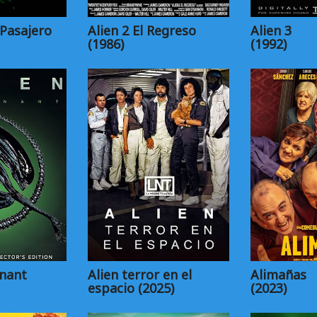
 Pasajero
Alien 2 El Regreso
Alien 3
(1986)
(1992)
enant
Alien terror en el
Alimañas
espacio (2025)
(2023)