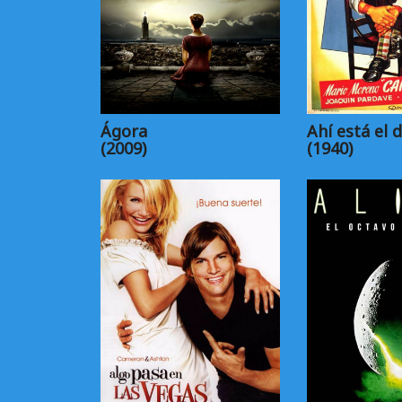
Ágora
Ahí está el d
(2009)
(1940)