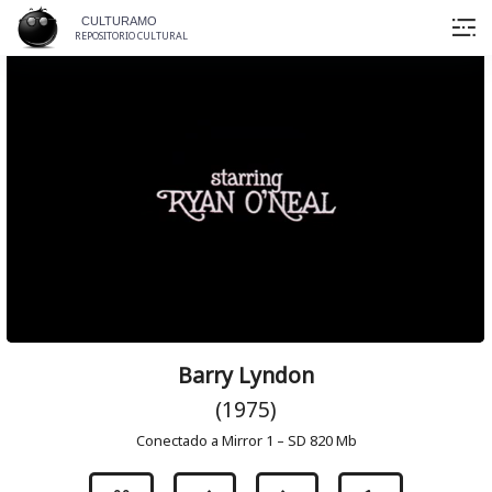
Skip
CULTURAMO
to
REPOSITORIO CULTURAL
content
Barry Lyndon
(1975)
Conectado a Mirror 1 – SD 820 Mb