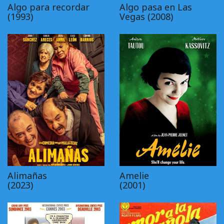
Algo para recordar
Algo pasa en Las
(1993)
Vegas (2008)
Alimañas
Amelie
(2023)
(2001)