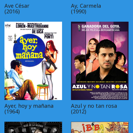
Ave César
Ay, Carmela
(2016)
(1990)
Ayer, hoy y mañana
Azul y no tan rosa
(1964)
(2012)