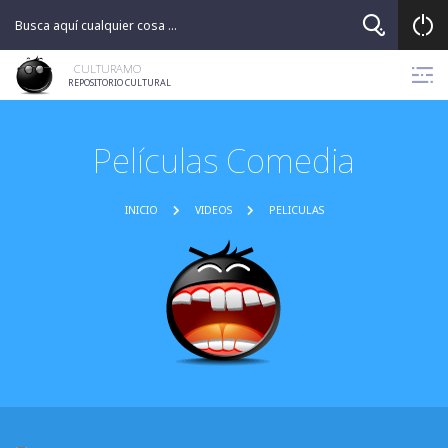
Skip
to
content
CULTURAMO
REPOSITORIO CULTURAL
Películas Comedia
INICIO
VIDEOS
PELICULAS