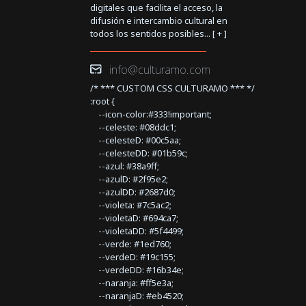
digitales que facilita el acceso, la
difusión e intercambio cultural en
todos los sentidos posibles... [
+
]
info@culturamo.com
/* *** CUSTOM CSS CULTURAMO *** */
:root {
--icon-color:#333!important;
--celeste: #08ddc1;
--celesteD: #00c5aa;
--celesteDD: #01b59c;
--azul: #38a9ff;
--azulD: #2f95e2;
--azulDD: #2687d0;
--violeta: #7c5ac2;
--violetaD: #694ca7;
--violetaDD: #5f4499;
--verde: #1ed760;
--verdeD: #19c155;
--verdeDD: #16b34e;
--naranja: #ff5e3a;
--naranjaD: #eb4520;