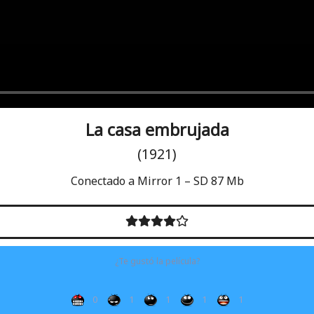
La casa embrujada
(1921)
Conectado a Mirror 1 – SD 87 Mb
¿Te gustó la película?
0
1
1
1
1