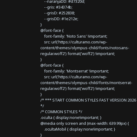
--naranjaDD: #d7320d;
--gris: #34374b;
--grisD: #252838;
--grisDD: #1e212e;
}
@font-face {
font-family: 'Noto Sans' !important;
src: url('https://culturamo.com/wp-
content/themes/olympus-child/fonts/notosans-
regular.woff2') format('woff2') !important;
}
@font-face {
font-family: 'Montserrat' !important;
src: url('https://culturamo.com/wp-
content/themes/olympus-child/fonts/montserrat-
regular.woff2') format('woff2') !important;
}
/* *** START COMMON STYLES FAST VERSION 2026 
*/
/* COMMON STYLES */
.oculta { display:none!important; }
@media only screen and (max-width: 639.99px) {
.ocultaMobil { display:none!important; }
}