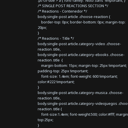
.pt-cv-title > a { font-family: 'Noto Sans' !important; }
/* SINGLE POST REACTIONS SECTION */
/* Reactions - Contenedor */
body.single-post article .choose-reaction {
border-top: 0px; border-bottom: 0px; margin-top:
20px;
}
/* Reactions - Title */
body.single-post article.category-video .choose-
reaction .title,
body.single-post article.category-ebooks .choose-
reaction .title {
margin-bottom: 15px; margin-top: 25px !important;
padding-top: 25px !important;
font-size: 1.4em; font-weight: 600 !important;
color:#222 !important;
}
body.single-post article.category-musica .choose-
reaction .title,
body.single-post article.category-videojuegos .choo
reaction .title {
font-size:1.4em; font-weight:500; color:#fff; margin
top:25px;
}