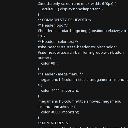
@media only screen and (max-width: 640px) {
.ocultaPC { display:none!important; }
}
/* COMMON STYLES HEADER */
/* Header logo */
#header--standard .logo img { position: relative; z-i
10; }
/* Header - color text */
#site-header #s, #site-header #s::placeholder,
#site-header .search-bar .form-group.with-button
button {
color:#fff;
}
/* Header - mega menu */
.megamenu h6.column-tittle a, .megamenu li.menu-i
a {
color: #111 !important;
}
.megamenu h6.column-tittle a:hover, .megamenu
li.menu-item a:hover {
color: #333 !important;
}
/* MINIATURES */