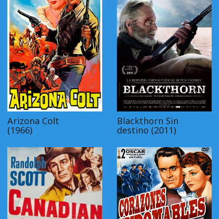
Arizona Colt
Blackthorn Sin
(1966)
destino (2011)