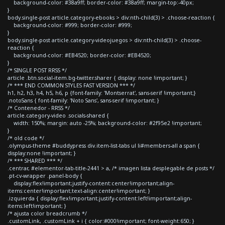
background-color: #38a9ff; border-color: #38a9ff; margin-top:-40px;
}
body.single-post article.category-ebooks > div:nth-child(3) > .choose-reaction {
background-color: #999; border-color: #999;
}
body.single-post article.category-videojuegos > div:nth-child(3) > .choose-
reaction {
background-color: #EB4520; border-color: #EB4520;
}
/* SINGLE POST RRSS */
article .btn.social-item.bg-twitter.sharer { display: none !important; }
/* *** END COMMON STYLES FAST VERSION *** */
h1, h2, h3, h4, h5, h6, p {font-family: 'Montserrat', sans-serif !important;}
.notoSans { font-family: 'Noto Sans', sans-serif !important; }
/* Contenedor - RRSS */
article.category-video .socials-shared {
width: 150%; margin: auto -25%; background-color: #2f95e2 !important;
}
/* old code */
.olympus-theme #buddypress div.item-list-tabs ul li#members-all a span {
display:none !important; }
/* *** SHARED *** */
.centrar, #elementor-tab-title-2441 > a, /* imagen lista desplegable de posts */
.pt-cv-wrapper .panel-body {
display:flex!important;justify-content:center!important;align-
items:center!important;text-align:center!important; }
.izquierda { display:flex!important;justify-content:left!important;align-
items:left!important; }
/* ajusta color breadcrumb */
.customLink, .customLink + i { color:#000!important; font-weight:650; }