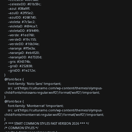
--celesteDD: #01b59c;
--azul: #38a9ff;
--azulD: #2f95e2;
--azulDD: #2687d0;
--violeta: #7c5ac2;
--violetaD: #694ca7;
--violetaDD: #5f4499;
--verde: #1ed760;
--verdeD: #19c155;
--verdeDD: #16b34e;
--naranja: #ff5e3a;
--naranjaD: #eb4520;
--naranjaDD: #d7320d;
--gris: #34374b;
--grisD: #252838;
--grisDD: #1e212e;
}
@font-face {
font-family: 'Noto Sans' !important;
src: url('https://culturamo.com/wp-content/themes/olympus-
child/fonts/notosans-regular.woff2') format('woff2') !important;
}
@font-face {
font-family: 'Montserrat' !important;
src: url('https://culturamo.com/wp-content/themes/olympus-
child/fonts/montserrat-regular.woff2') format('woff2') !important;
}
/* *** START COMMON STYLES FAST VERSION 2026 *** */
/* COMMON STYLES */