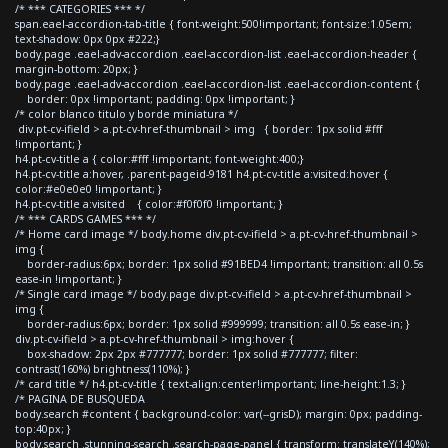
/* *** CATEGORIES *** */
span.eael-accordion-tab-title { font-weight:500!important; font-size:1.05em;
text-shadow: 0px 0px #222;}
body.page .eael-adv-accordion .eael-accordion-list .eael-accordion-header {
margin-bottom: 20px; }
body.page .eael-adv-accordion .eael-accordion-list .eael-accordion-content {
border: 0px !important; padding: 0px !important; }
/* color blanco titulo y borde miniatura */
div.pt-cv-ifield > a.pt-cv-href-thumbnail > img { border: 1px solid #fff
!important; }
h4.pt-cv-title a { color:#fff !important; font-weight:400;}
h4.pt-cv-title a:hover, .parent-pageid-9181 h4.pt-cv-title a:visited:hover {
color:#e0e0e0 !important; }
h4.pt-cv-title a:visited { color:#f0f0f0 !important; }
/* *** CARDS GAMES *** */
/* Home card image */ body.home div.pt-cv-ifield > a.pt-cv-href-thumbnail >
img {
border-radius:6px; border: 1px solid #91BED4 !important; transition: all 0.5s
ease-in !important; }
/* Single card image */ body.page div.pt-cv-ifield > a.pt-cv-href-thumbnail >
img {
border-radius:6px; border: 1px solid #999999; transition: all 0.5s ease-in; }
div.pt-cv-ifield > a.pt-cv-href-thumbnail > img:hover {
box-shadow: 2px 2px #777777; border: 1px solid #777777; filter:
contrast(160%) brightness(110%); }
/* card title */ h4.pt-cv-title { text-align:center!important; line-height:1.3; }
/* PAGINA DE BUSQUEDA
body.search #content { background-color: var(--grisD); margin: 0px; padding-
top:40px; }
body.search .stunning-search .search-page-panel { transform: translateY(140%);