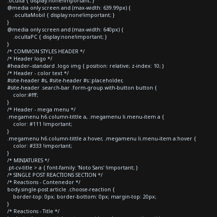
.oculta { display:none!important; }
@media only screen and (max-width: 639.99px) {
.ocultaMobil { display:none!important; }
}
@media only screen and (max-width: 640px) {
.ocultaPC { display:none!important; }
}
/* COMMON STYLES HEADER */
/* Header logo */
#header--standard .logo img { position: relative; z-index: 10; }
/* Header - color text */
#site-header #s, #site-header #s::placeholder,
#site-header .search-bar .form-group.with-button button {
color:#fff;
}
/* Header - mega menu */
.megamenu h6.column-tittle a, .megamenu li.menu-item a {
color: #111 !important;
}
.megamenu h6.column-tittle a:hover, .megamenu li.menu-item a:hover {
color: #333 !important;
}
/* MINIATURES */
.pt-cv-title > a { font-family: 'Noto Sans' !important; }
/* SINGLE POST REACTIONS SECTION */
/* Reactions - Contenedor */
body.single-post article .choose-reaction {
border-top: 0px; border-bottom: 0px; margin-top: 20px;
}
/* Reactions - Title */