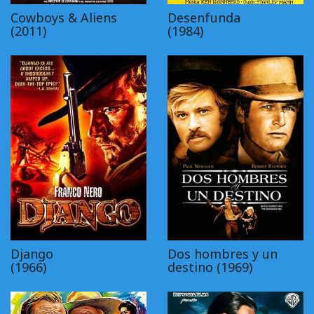
Cowboys & Aliens
Desenfunda
(2011)
(1984)
Django
Dos hombres y un
(1966)
destino (1969)