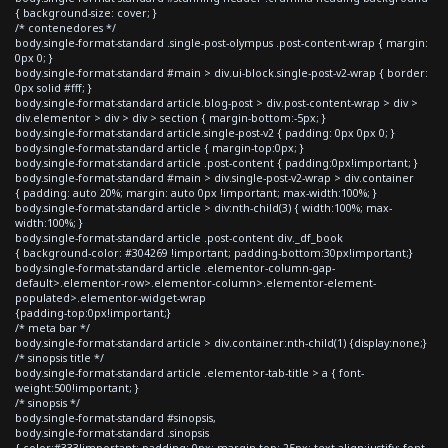
{ background-size: cover; }
/* contenedores */
body.single-format-standard .single-post-olympus .post-content-wrap { margin:
0px 0; }
body.single-format-standard #main > div.ui-block.single-post-v2-wrap { border:
0px solid #fff; }
body.single-format-standard article.blog-post > div.post-content-wrap > div >
div.elementor > div > div > section { margin-bottom:-5px; }
body.single-format-standard article.single-post-v2 { padding: 0px 0px 0; }
body.single-format-standard article { margin-top:0px; }
body.single-format-standard article .post-content { padding:0px!important; }
body.single-format-standard #main > div.single-post-v2-wrap > div.container
{ padding: auto 20%; margin: auto 0px !important; max-width:100%; }
body.single-format-standard article > div:nth-child(3) { width:100%; max-
width:100%; }
body.single-format-standard article .post-content div._df_book
{ background-color: #304269 !important; padding-bottom:30px!important;}
body.single-format-standard article .elementor-column-gap-
default>.elementor-row>.elementor-column>.elementor-element-
populated>.elementor-widget-wrap
{padding-top:0px!important;}
/* meta bar */
body.single-format-standard article > div.container:nth-child(1) {display:none;}
/* sinopsis title */
body.single-format-standard article .elementor-tab-title > a { font-
weight:500!important; }
/* sinopsis */
body.single-format-standard #sinopsis,
body.single-format-standard .sinopsis
{ color:#333!important; padding: 0px; margin-top:-25px; text-align:justify; font-