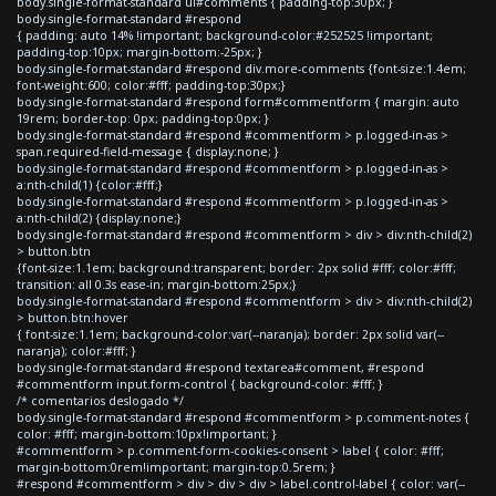
body.single-format-standard ul#comments { padding-top:30px; }
body.single-format-standard #respond
{ padding: auto 14% !important; background-color:#252525 !important;
padding-top:10px; margin-bottom:-25px; }
body.single-format-standard #respond div.more-comments {font-size:1.4em;
font-weight:600; color:#fff; padding-top:30px;}
body.single-format-standard #respond form#commentform { margin: auto
19rem; border-top: 0px; padding-top:0px; }
body.single-format-standard #respond #commentform > p.logged-in-as >
span.required-field-message { display:none; }
body.single-format-standard #respond #commentform > p.logged-in-as >
a:nth-child(1) {color:#fff;}
body.single-format-standard #respond #commentform > p.logged-in-as >
a:nth-child(2) {display:none;}
body.single-format-standard #respond #commentform > div > div:nth-child(2)
> button.btn
{font-size:1.1em; background:transparent; border: 2px solid #fff; color:#fff;
transition: all 0.3s ease-in; margin-bottom:25px;}
body.single-format-standard #respond #commentform > div > div:nth-child(2)
> button.btn:hover
{ font-size:1.1em; background-color:var(--naranja); border: 2px solid var(--
naranja); color:#fff; }
body.single-format-standard #respond textarea#comment, #respond
#commentform input.form-control { background-color: #fff; }
/* comentarios deslogado */
body.single-format-standard #respond #commentform > p.comment-notes {
color: #fff; margin-bottom:10px!important; }
#commentform > p.comment-form-cookies-consent > label { color: #fff;
margin-bottom:0rem!important; margin-top:0.5rem; }
#respond #commentform > div > div > div > label.control-label { color: var(--