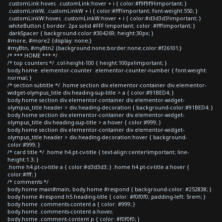
.customLink:hover, .customLink:hover + i { color:#f9f9f9!important; }
.customLinkW, .customLinkW + i { color:#fff!important; font-weight:550; }
.customLinkW:hover, .customLinkW:hover + i { color:#d3d3d3!important; }
.whiteButton { border: 2px solid #FFF !important; color: #fff!important; }
.darkSpacer { background-color:#304269; height:30px; }
#more, #more2 {display: none;}
#myBtn, #myBtn2 {background:none;border:none;color:#f26101;}
/* *** HOME *** */
/* top counters */ .col-height-100 { height:100px!important; }
body.home .elementor-counter .elementor-counter-number { font-weight:
normal; }
/* section subtitle */ .home section div.elementor-container div.elementor-
widget-olympus_title div.heading-sup-title > a { color:#91BED4; }
body.home section div.elementor-container div.elementor-widget-
olympus_title header > div.heading-decoration { background-color:#91BED4; }
body.home section div.elementor-container div.elementor-widget-
olympus_title div.heading-sup-title > a:hover { color:#999; }
body.home section div.elementor-container div.elementor-widget-
olympus_title header > div.heading-decoration:hover { background-
color:#999; }
/* card title */ .home h4.pt-cv-title { text-align:center!important; line-
height:1.3; }
.home h4.pt-cv-title a { color:#d3d3d3; } .home h4.pt-cv-title a:hover {
color:#fff; }
/* comments */
body.home main#main, body.home #respond { background-color: #252838; }
body.home #respond h5.heading-title { color: #f0f0f0; padding-left: 5rem; }
body.home .comments-content a { color: #999; }
body.home .comments-content a:hover,
body.home .comment-content p { color: #f0f0f0; }