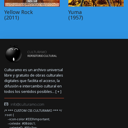
Yellow Rock
Yuma
(2011)
(1957)
CULTURAMO
REPOSITORIO CULTURAL
Culturamo es un archivo universal
libre y gratuito de obras culturales
digitales que facilita el acceso, la
difusión e intercambio cultural en
todos los sentidos posibles... [
+
]
info@culturamo.com
/* *** CUSTOM CSS CULTURAMO *** */
:root {
--icon-color:#333!important;
--celeste: #08ddc1;
--celesteD: #00c5aa;