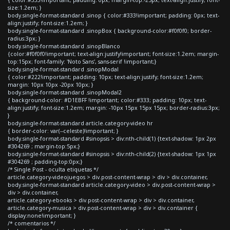
size:1.2em; }
body.single-format-standard .sinop { color:#333!important; padding: 0px; text-
align:justify; font-size:1.2em; }
body.single-format-standard .sinopBox { background-color:#f0f0f0; border-
radius:3px; }
body.single-format-standard .sinopBlanco
{color:#f0f0f0!important; text-align:justify!important; font-size:1.2em; margin-
top:15px; font-family: 'Noto Sans', sans-serif !important;}
body.single-format-standard .sinopModal
{ color:#222!important; padding: 10px; text-align:justify; font-size:1.2em;
margin: 10px 10px -20px 10px; }
body.single-format-standard .sinopModal2
{ background-color: #D1EBFF !important; color:#333; padding: 10px; text-
align:justify; font-size:1.2em; margin: -10px 15px 15px 15px; border-radius:3px;
}
body.single-format-standard article.category-video hr
{ border-color: var(--celeste)!important; }
body.single-format-standard #sinopsis > div:nth-child(1) {text-shadow: 1px 2px
#304269 ; margin-top:5px;}
body.single-format-standard #sinopsis > div:nth-child(2) {text-shadow: 1px 1px
#304269 ; padding-top:0px;}
/* Single Post - oculta etiquetas */
article.category-videojuegos > div.post-content-wrap > div > div.container,
body.single-format-standard article.category-video > div.post-content-wrap >
div > div.container,
article.category-ebooks > div.post-content-wrap > div > div.container,
article.category-musica > div.post-content-wrap > div > div.container {
display:none!important; }
/* comentarios */