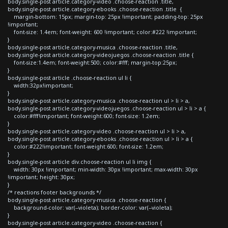
body.single-post article.category-video .choose-reaction .title,
body.single-post article.category-ebooks .choose-reaction .title {
margin-bottom: 15px; margin-top: 25px !important; padding-top: 25px
!important;
font-size: 1.4em; font-weight: 600 !important; color:#222 !important;
}
body.single-post article.category-musica .choose-reaction .title,
body.single-post article.category-videojuegos .choose-reaction .title {
font-size:1.4em; font-weight:500; color:#fff; margin-top:25px;
}
body.single-post article .choose-reaction ul li {
width:32px!important;
}
body.single-post article.category-musica .choose-reaction ul > li > a,
body.single-post article.category-videojuegos .choose-reaction ul > li > a {
color:#fff!important; font-weight:600; font-size: 1.2em;
}
body.single-post article.category-video .choose-reaction ul > li > a,
body.single-post article.category-ebooks .choose-reaction ul > li > a {
color:#222!important; font-weight:600; font-size: 1.2em;
}
body.single-post article div.choose-reaction ul li img {
width: 30px !important; min-width: 30px !important; max-width: 30px
!important; height: 30px;
}
/* reactions footer backgrounds */
body.single-post article.category-musica .choose-reaction {
background-color: var(--violeta); border-color: var(--violeta);
}
body.single-post article.category-video .choose-reaction {