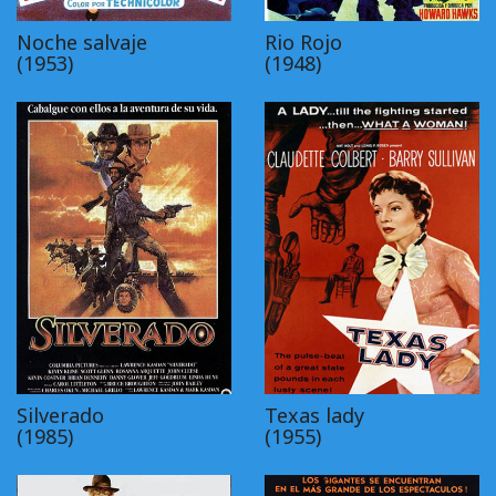
Noche salvaje
Rio Rojo
(1953)
(1948)
Silverado
Texas lady
(1985)
(1955)