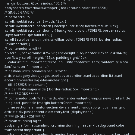
margin-bottom: 60px; z-index: 100; } */
body.search #overflow-x-wrapper { background-color: #e84520; }
/* SINGLE GAME */
/* barra scroll */
.scroll::-webkit-scrollbar { width: 12px; }
.scroll::-webkit-scrollbar-track { background: #999; border-radius: 10px;}
.scroll::-webkit-scrollbar-thumb { background-color: #D9E8F5; border-radius:
20px; border: 3px solid #999; }
.scroll { scrollbar-width: thin; scrollbar-color: #D9E8F5 #999; border-radius:
5px!important; }
/* contenedor scroll */
div.scroll { background: #252525; line-height: 1.66; border: 0px solid #304269;
overflow-y: scroll; height: 192px; padding-right:10px;
color:#f0f0f0!important; text-align:justify; font-size:1.1em; font-family: 'Noto
Sans', sans-serif !important; }
/* pestaña 'instrucciones y requisitos' */
article.category-videojuegos .eael-adv-accordion .eael-accordion-list .eael-
accordion-header svg.e-fas-angle-right {
fill: #252525 !important; }
/* slider */ div.swiper-slide { border-radius: 5px!important; }
/* *** EBOOKS *** */
/* contenedor posts */ .home div.elementor-widget-olympus_news_grid article
.blog-post .post-title {margin-bottom:0rem!important;}
.home section.elementor-section div.elementor-widget-olympus_news_grid
article > div.post-content > div.entry-text {display:none;}
/* *** SINGLE POST *** */
/* clean stunning bg */
body.single-format-standard .crumina-stunning-header { background-color:
transparent !important; }
body.single-format-standard #stunning-header .crumina-heading-background