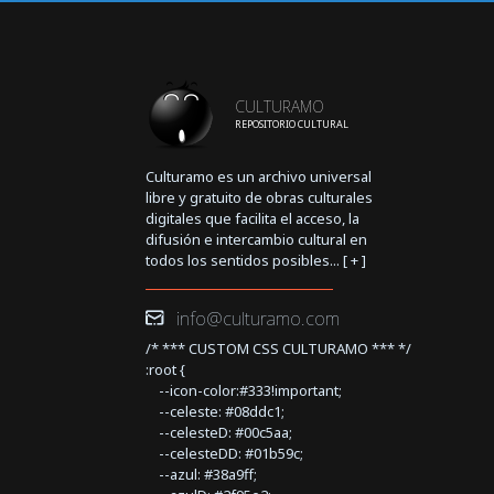
CULTURAMO
REPOSITORIO CULTURAL
Culturamo es un archivo universal
libre y gratuito de obras culturales
digitales que facilita el acceso, la
difusión e intercambio cultural en
todos los sentidos posibles... [
+
]
info@culturamo.com
/* *** CUSTOM CSS CULTURAMO *** */
:root {
--icon-color:#333!important;
--celeste: #08ddc1;
--celesteD: #00c5aa;
--celesteDD: #01b59c;
--azul: #38a9ff;