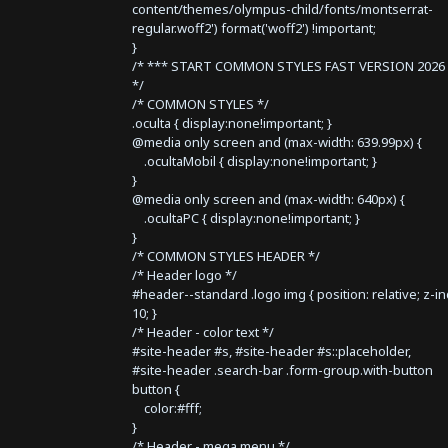
content/themes/olympus-child/fonts/montserrat-
regular.woff2') format('woff2') !important;
}
/* *** START COMMON STYLES FAST VERSION 2026 
*/
/* COMMON STYLES */
.oculta { display:none!important; }
@media only screen and (max-width: 639.99px) {
.ocultaMobil { display:none!important; }
}
@media only screen and (max-width: 640px) {
.ocultaPC { display:none!important; }
}
/* COMMON STYLES HEADER */
/* Header logo */
#header--standard .logo img { position: relative; z-i
10; }
/* Header - color text */
#site-header #s, #site-header #s::placeholder,
#site-header .search-bar .form-group.with-button
button {
color:#fff;
}
/* Header - mega menu */