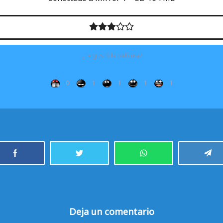
¿Te gustó la película?
0
1
1
1
1
Deja un comentario