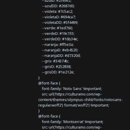
--azulD: #2f95e2;
--azulDD: #2687d0;
--violeta: #7c5ac2;
--violetaD: #694ca7;
--violetaDD: #5f4499;
--verde: #1ed760;
--verdeD: #19c155;
--verdeDD: #16b34e;
--naranja: #ff5e3a;
--naranjaD: #eb4520;
--naranjaDD: #d7320d;
--gris: #34374b;
--grisD: #252838;
--grisDD: #1e212e;
}
@font-face {
font-family: 'Noto Sans' !important;
src: url('https://culturamo.com/wp-
content/themes/olympus-child/fonts/notosans-
regular.woff2') format('woff2') !important;
}
@font-face {
font-family: 'Montserrat' !important;
src: url('https://culturamo.com/wp-