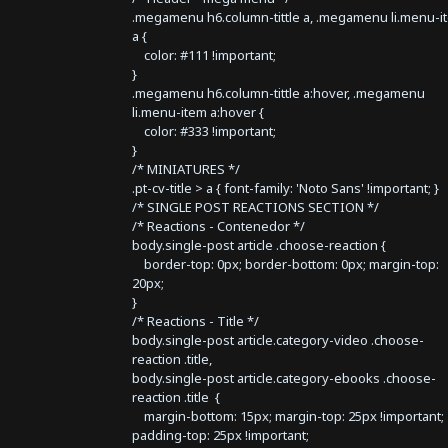
.megamenu h6.column-tittle a, .megamenu li.menu-i
a {
color: #111 !important;
}
.megamenu h6.column-tittle a:hover, .megamenu
li.menu-item a:hover {
color: #333 !important;
}
/* MINIATURES */
.pt-cv-title > a { font-family: 'Noto Sans' !important; }
/* SINGLE POST REACTIONS SECTION */
/* Reactions - Contenedor */
body.single-post article .choose-reaction {
border-top: 0px; border-bottom: 0px; margin-top:
20px;
}
/* Reactions - Title */
body.single-post article.category-video .choose-
reaction .title,
body.single-post article.category-ebooks .choose-
reaction .title {
margin-bottom: 15px; margin-top: 25px !important;
padding-top: 25px !important;