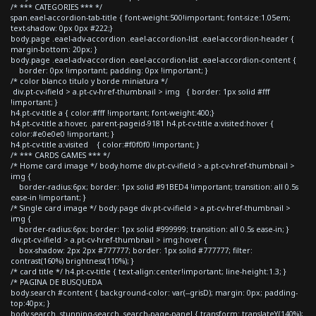
/* *** CATEGORIES *** */
span.eael-accordion-tab-title { font-weight:500!important; font-size:1.05em;
text-shadow: 0px 0px #222;}
body.page .eael-adv-accordion .eael-accordion-list .eael-accordion-header {
margin-bottom: 20px; }
body.page .eael-adv-accordion .eael-accordion-list .eael-accordion-content {
border: 0px !important; padding: 0px !important; }
/* color blanco titulo y borde miniatura */
div.pt-cv-ifield > a.pt-cv-href-thumbnail > img { border: 1px solid #fff
!important; }
h4.pt-cv-title a { color:#fff !important; font-weight:400;}
h4.pt-cv-title a:hover, .parent-pageid-9181 h4.pt-cv-title a:visited:hover {
color:#e0e0e0 !important; }
h4.pt-cv-title a:visited { color:#f0f0f0 !important; }
/* *** CARDS GAMES *** */
/* Home card image */ body.home div.pt-cv-ifield > a.pt-cv-href-thumbnail >
img {
border-radius:6px; border: 1px solid #91BED4 !important; transition: all 0.5s
ease-in !important; }
/* Single card image */ body.page div.pt-cv-ifield > a.pt-cv-href-thumbnail >
img {
border-radius:6px; border: 1px solid #999999; transition: all 0.5s ease-in; }
div.pt-cv-ifield > a.pt-cv-href-thumbnail > img:hover {
box-shadow: 2px 2px #777777; border: 1px solid #777777; filter:
contrast(160%) brightness(110%); }
/* card title */ h4.pt-cv-title { text-align:center!important; line-height:1.3; }
/* PAGINA DE BUSQUEDA
body.search #content { background-color: var(--grisD); margin: 0px; padding-
top:40px; }
body.search .stunning-search .search-page-panel { transform: translateY(140%);