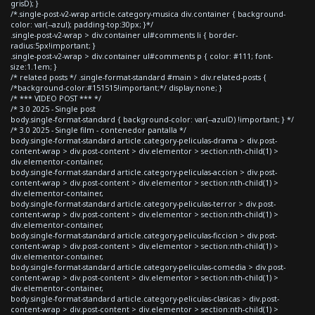
grisD); }
/*.single-post-v2-wrap article.category-musica div.container { background-
color: var(--azul); padding-top:30px; }*/
.single-post-v2-wrap > div.container ul#comments li { border-
radius:5px!important; }
.single-post-v2-wrap > div.container ul#comments p { color: #111; font-
size:1.1em; }
/* related posts */ .single-format-standard #main > div.related-posts {
/*background-color:#151515!important;*/ display:none; }
/* *** VIDEO POST *** */
/* 3.0 2025 - Single post
body.single-format-standard { background-color: var(--azulD) !important; } */
/* 3.0 2025 - Single film - contenedor pantalla */
body.single-format-standard article.category-peliculas-drama > div.post-
content-wrap > div.post-content > div.elementor > section:nth-child(1) >
div.elementor-container,
body.single-format-standard article.category-peliculas-accion > div.post-
content-wrap > div.post-content > div.elementor > section:nth-child(1) >
div.elementor-container,
body.single-format-standard article.category-peliculas-terror > div.post-
content-wrap > div.post-content > div.elementor > section:nth-child(1) >
div.elementor-container,
body.single-format-standard article.category-peliculas-ficcion > div.post-
content-wrap > div.post-content > div.elementor > section:nth-child(1) >
div.elementor-container,
body.single-format-standard article.category-peliculas-comedia > div.post-
content-wrap > div.post-content > div.elementor > section:nth-child(1) >
div.elementor-container,
body.single-format-standard article.category-peliculas-clasicas > div.post-
content-wrap > div.post-content > div.elementor > section:nth-child(1) >