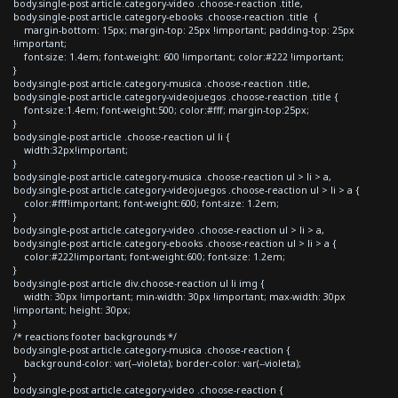
body.single-post article.category-video .choose-reaction .title,
body.single-post article.category-ebooks .choose-reaction .title {
margin-bottom: 15px; margin-top: 25px !important; padding-top: 25px
!important;
font-size: 1.4em; font-weight: 600 !important; color:#222 !important;
}
body.single-post article.category-musica .choose-reaction .title,
body.single-post article.category-videojuegos .choose-reaction .title {
font-size:1.4em; font-weight:500; color:#fff; margin-top:25px;
}
body.single-post article .choose-reaction ul li {
width:32px!important;
}
body.single-post article.category-musica .choose-reaction ul > li > a,
body.single-post article.category-videojuegos .choose-reaction ul > li > a {
color:#fff!important; font-weight:600; font-size: 1.2em;
}
body.single-post article.category-video .choose-reaction ul > li > a,
body.single-post article.category-ebooks .choose-reaction ul > li > a {
color:#222!important; font-weight:600; font-size: 1.2em;
}
body.single-post article div.choose-reaction ul li img {
width: 30px !important; min-width: 30px !important; max-width: 30px
!important; height: 30px;
}
/* reactions footer backgrounds */
body.single-post article.category-musica .choose-reaction {
background-color: var(--violeta); border-color: var(--violeta);
}
body.single-post article.category-video .choose-reaction {