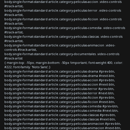
body.single-format-standard article.category-peliculas-accion .video-controls
#track-artist,
body.single-format-standard article.category-peliculas-terror .video-controls
#track-artist,
body.single-format-standard article.category-peliculas-ficcion .video-controls
#track-artist,
body.single-format-standard article.category-peliculas-comedia .video-controls
#track-artist,
body.single-format-standard article.category-peliculas-clasicas .video-controls
#track-artist,
body.single-format-standard article.category-peliculas-animacion .video-
controls #track-artist,
body.single-format-standard article.category-documentales .video-controls
#track-artist
{ margin-top: -10px; margin-bottom: -50px !important; font-weight:400; color:
#222; font-family: 'Noto Sans'; }
body.single-format-standard article.category-peliculas-drama #prev-btn,
body.single-format-standard article.category-peliculas-drama #next-btn,
body.single-format-standard article.category-peliculas-accion #prev-btn,
body.single-format-standard article.category-peliculas-accion #next-btn,
body.single-format-standard article.category-peliculas-terror #prev-btn,
body.single-format-standard article.category-peliculas-terror #next-btn,
body.single-format-standard article.category-peliculas-ficcion #prev-btn,
body.single-format-standard article.category-peliculas-ficcion #next-btn,
body.single-format-standard article.category-peliculas-comedia #prev-btn,
body.single-format-standard article.category-peliculas-comedia #next-btn,
body.single-format-standard article.category-peliculas-clasicas #prev-btn,
body.single-format-standard article.category-peliculas-clasicas #next-btn,
body.single-format-standard article.category-peliculas-animacion #prev-btn,
body.single-format-standard article.category-peliculas-animacion #next-btn,