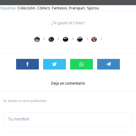
Etiquetas:
Colección
,
Cómics
,
Fantasio
,
Franquin
,
Spirou
¿Te gustó el Cómic?
0
0
0
1
2
Deja un comentario
Tu email no será publicado.
Tu nombre