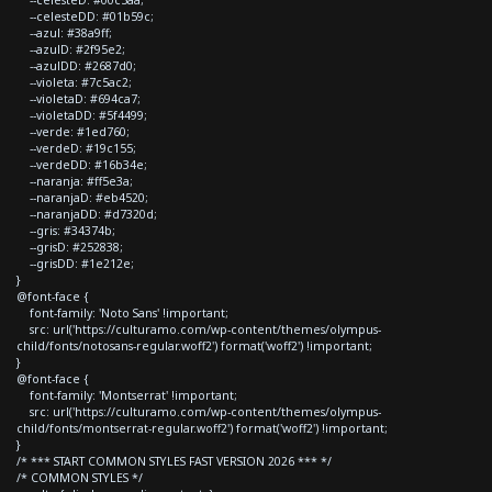
--celesteD: #00c5aa;
--celesteDD: #01b59c;
--azul: #38a9ff;
--azulD: #2f95e2;
--azulDD: #2687d0;
--violeta: #7c5ac2;
--violetaD: #694ca7;
--violetaDD: #5f4499;
--verde: #1ed760;
--verdeD: #19c155;
--verdeDD: #16b34e;
--naranja: #ff5e3a;
--naranjaD: #eb4520;
--naranjaDD: #d7320d;
--gris: #34374b;
--grisD: #252838;
--grisDD: #1e212e;
}
@font-face {
font-family: 'Noto Sans' !important;
src: url('https://culturamo.com/wp-content/themes/olympus-
child/fonts/notosans-regular.woff2') format('woff2') !important;
}
@font-face {
font-family: 'Montserrat' !important;
src: url('https://culturamo.com/wp-content/themes/olympus-
child/fonts/montserrat-regular.woff2') format('woff2') !important;
}
/* *** START COMMON STYLES FAST VERSION 2026 *** */
/* COMMON STYLES */