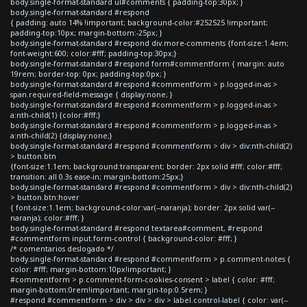
body.single-format-standard ul#comments { padding-top:30px; }
body.single-format-standard #respond
{ padding: auto 14% !important; background-color:#252525 !important;
padding-top:10px; margin-bottom:-25px; }
body.single-format-standard #respond div.more-comments {font-size:1.4em;
font-weight:600; color:#fff; padding-top:30px;}
body.single-format-standard #respond form#commentform { margin: auto
19rem; border-top: 0px; padding-top:0px; }
body.single-format-standard #respond #commentform > p.logged-in-as >
span.required-field-message { display:none; }
body.single-format-standard #respond #commentform > p.logged-in-as >
a:nth-child(1) {color:#fff;}
body.single-format-standard #respond #commentform > p.logged-in-as >
a:nth-child(2) {display:none;}
body.single-format-standard #respond #commentform > div > div:nth-child(2)
> button.btn
{font-size:1.1em; background:transparent; border: 2px solid #fff; color:#fff;
transition: all 0.3s ease-in; margin-bottom:25px;}
body.single-format-standard #respond #commentform > div > div:nth-child(2)
> button.btn:hover
{ font-size:1.1em; background-color:var(--naranja); border: 2px solid var(--
naranja); color:#fff; }
body.single-format-standard #respond textarea#comment, #respond
#commentform input.form-control { background-color: #fff; }
/* comentarios deslogado */
body.single-format-standard #respond #commentform > p.comment-notes {
color: #fff; margin-bottom:10px!important; }
#commentform > p.comment-form-cookies-consent > label { color: #fff;
margin-bottom:0rem!important; margin-top:0.5rem; }
#respond #commentform > div > div > div > label.control-label { color: var(--