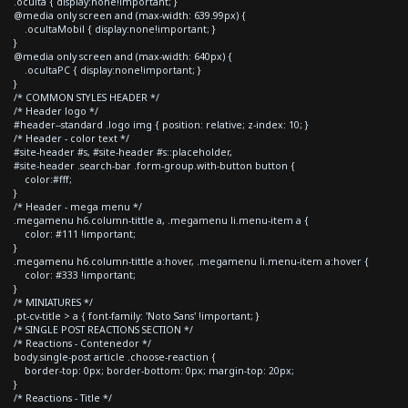
.oculta { display:none!important; }
@media only screen and (max-width: 639.99px) {
.ocultaMobil { display:none!important; }
}
@media only screen and (max-width: 640px) {
.ocultaPC { display:none!important; }
}
/* COMMON STYLES HEADER */
/* Header logo */
#header--standard .logo img { position: relative; z-index: 10; }
/* Header - color text */
#site-header #s, #site-header #s::placeholder,
#site-header .search-bar .form-group.with-button button {
color:#fff;
}
/* Header - mega menu */
.megamenu h6.column-tittle a, .megamenu li.menu-item a {
color: #111 !important;
}
.megamenu h6.column-tittle a:hover, .megamenu li.menu-item a:hover {
color: #333 !important;
}
/* MINIATURES */
.pt-cv-title > a { font-family: 'Noto Sans' !important; }
/* SINGLE POST REACTIONS SECTION */
/* Reactions - Contenedor */
body.single-post article .choose-reaction {
border-top: 0px; border-bottom: 0px; margin-top: 20px;
}
/* Reactions - Title */