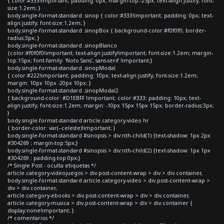
{ color:#333!important; padding: 0px; margin-top:-25px; text-align:justify; font-
size:1.2em; }
body.single-format-standard .sinop { color:#333!important; padding: 0px; text-
align:justify; font-size:1.2em; }
body.single-format-standard .sinopBox { background-color:#f0f0f0; border-
radius:3px; }
body.single-format-standard .sinopBlanco
{color:#f0f0f0!important; text-align:justify!important; font-size:1.2em; margin-
top:15px; font-family: 'Noto Sans', sans-serif !important;}
body.single-format-standard .sinopModal
{ color:#222!important; padding: 10px; text-align:justify; font-size:1.2em;
margin: 10px 10px -20px 10px; }
body.single-format-standard .sinopModal2
{ background-color: #D1EBFF !important; color:#333; padding: 10px; text-
align:justify; font-size:1.2em; margin: -10px 15px 15px 15px; border-radius:3px;
}
body.single-format-standard article.category-video hr
{ border-color: var(--celeste)!important; }
body.single-format-standard #sinopsis > div:nth-child(1) {text-shadow: 1px 2px
#304269 ; margin-top:5px;}
body.single-format-standard #sinopsis > div:nth-child(2) {text-shadow: 1px 1px
#304269 ; padding-top:0px;}
/* Single Post - oculta etiquetas */
article.category-videojuegos > div.post-content-wrap > div > div.container,
body.single-format-standard article.category-video > div.post-content-wrap >
div > div.container,
article.category-ebooks > div.post-content-wrap > div > div.container,
article.category-musica > div.post-content-wrap > div > div.container {
display:none!important; }
/* comentarios */