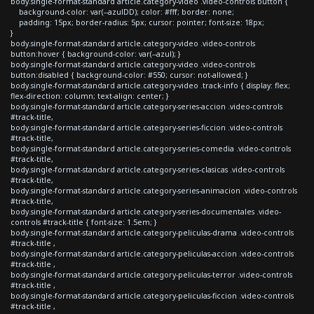
body.single-format-standard article.category-video .video-controls button {
background-color: var(--azulDD); color: #fff; border: none;
padding: 15px; border-radius: 5px; cursor: pointer; font-size: 18px;
}
body.single-format-standard article.category-video .video-controls
button:hover { background-color: var(--azul); }
body.single-format-standard article.category-video .video-controls
button:disabled { background-color: #550; cursor: not-allowed; }
body.single-format-standard article.category-video .track-info { display: flex;
flex-direction: column; text-align: center; }
body.single-format-standard article.category-series-accion .video-controls
#track-title,
body.single-format-standard article.category-series-ficcion .video-controls
#track-title,
body.single-format-standard article.category-series-comedia .video-controls
#track-title,
body.single-format-standard article.category-series-clasicas .video-controls
#track-title,
body.single-format-standard article.category-series-animacion .video-controls
#track-title,
body.single-format-standard article.category-series-documentales .video-
controls #track-title { font-size: 1.5em; }
body.single-format-standard article.category-peliculas-drama .video-controls
#track-title ,
body.single-format-standard article.category-peliculas-accion .video-controls
#track-title ,
body.single-format-standard article.category-peliculas-terror .video-controls
#track-title ,
body.single-format-standard article.category-peliculas-ficcion .video-controls
#track-title ,