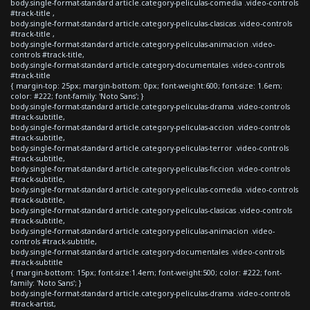
body.single-format-standard article.category-peliculas-comedia .video-controls
#track-title ,
body.single-format-standard article.category-peliculas-clasicas .video-controls
#track-title ,
body.single-format-standard article.category-peliculas-animacion .video-
controls #track-title,
body.single-format-standard article.category-documentales .video-controls
#track-title
{ margin-top: 25px; margin-bottom: 0px; font-weight:600; font-size: 1.6em;
color: #222; font-family: 'Noto Sans'; }
body.single-format-standard article.category-peliculas-drama .video-controls
#track-subtitle,
body.single-format-standard article.category-peliculas-accion .video-controls
#track-subtitle,
body.single-format-standard article.category-peliculas-terror .video-controls
#track-subtitle,
body.single-format-standard article.category-peliculas-ficcion .video-controls
#track-subtitle,
body.single-format-standard article.category-peliculas-comedia .video-controls
#track-subtitle,
body.single-format-standard article.category-peliculas-clasicas .video-controls
#track-subtitle,
body.single-format-standard article.category-peliculas-animacion .video-
controls #track-subtitle,
body.single-format-standard article.category-documentales .video-controls
#track-subtitle
{ margin-bottom: 15px; font-size:1.4em; font-weight:500; color: #222; font-
family: 'Noto Sans'; }
body.single-format-standard article.category-peliculas-drama .video-controls
#track-artist,