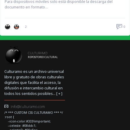
Para dispositivos móviles solo está disponible la descarga del
documento en formato…
0
2
CULTURAMO
REPOSITORIO CULTURAL
Culturamo es un archivo universal
libre y gratuito de obras culturales
digitales que facilita el acceso, la
difusión e intercambio cultural en
todos los sentidos posibles... [
+
]
info@culturamo.com
/* *** CUSTOM CSS CULTURAMO *** */
:root {
--icon-color:#333!important;
--celeste: #08ddc1;