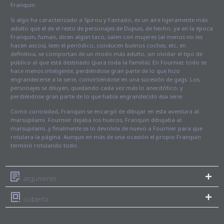
Franquin.
Si algo ha caracterizado a Spirou y Fantasio, es un aire ligeramente más
adulto que el de el resto de personajes de Dupuis, de hecho, ya en la época
Franquin, fuman, dicen algún taco, salen con mujeres (al menos no les
hacen ascos), leen el periódico, conducen buenos coches, etc, en
definitiva, se comportan de un modo más adulto, sin olvidar el tipo de
público al que está destinado (para toda la familia). En Fournier, todo se
hace menos inteligente, perdiéndose gran parte de lo que hizo
engrandecerse a la serie, convirtiéndose en una sucesión de gags. Los
personajes se diluyen, quedando cada vez más lo anecdótico, y
perdiéndose gran parte de lo que había engrandecido ésa serie.
Como curiosidad, Franquin se encargó de dibujar en esta aventura al
marsupilami. Fournier dejaba los huecos, Franquin dibujaba al
marsupilami, y finalmente se lo devolvía de nuevo a Fournier para que
rotulara la página. Aunque en más de una ocasión el propio Franquin
terminó rotulando todo.
argumento
cubierta