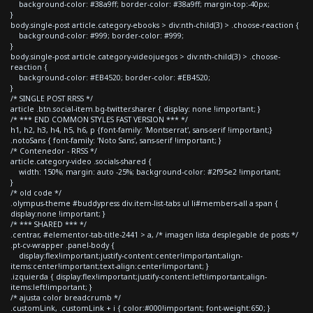
background-color: #38a9ff; border-color: #38a9ff; margin-top:-40px;
}
body.single-post article.category-ebooks > div:nth-child(3) > .choose-reaction {
background-color: #999; border-color: #999;
}
body.single-post article.category-videojuegos > div:nth-child(3) > .choose-
reaction {
background-color: #EB4520; border-color: #EB4520;
}
/* SINGLE POST RRSS */
article .btn.social-item.bg-twitter.sharer { display: none !important; }
/* *** END COMMON STYLES FAST VERSION *** */
h1, h2, h3, h4, h5, h6, p {font-family: 'Montserrat', sans-serif !important;}
.notoSans { font-family: 'Noto Sans', sans-serif !important; }
/* Contenedor - RRSS */
article.category-video .socials-shared {
width: 150%; margin: auto -25%; background-color: #2f95e2 !important;
}
/* old code */
.olympus-theme #buddypress div.item-list-tabs ul li#members-all a span {
display:none !important; }
/* *** SHARED *** */
.centrar, #elementor-tab-title-2441 > a, /* imagen lista desplegable de posts */
.pt-cv-wrapper .panel-body {
display:flex!important;justify-content:center!important;align-
items:center!important;text-align:center!important; }
.izquierda { display:flex!important;justify-content:left!important;align-
items:left!important; }
/* ajusta color breadcrumb */
.customLink, .customLink + i { color:#000!important; font-weight:650; }