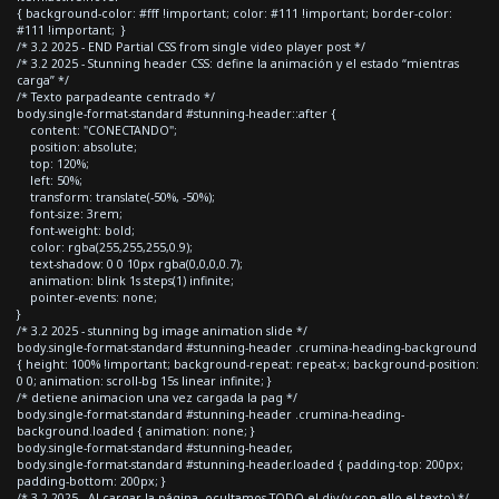
{ background-color: #fff !important; color: #111 !important; border-color:
#111 !important; }
/* 3.2 2025 - END Partial CSS from single video player post */
/* 3.2 2025 - Stunning header CSS: define la animación y el estado “mientras
carga” */
/* Texto parpadeante centrado */
body.single-format-standard #stunning-header::after {
content: "CONECTANDO";
position: absolute;
top: 120%;
left: 50%;
transform: translate(-50%, -50%);
font-size: 3rem;
font-weight: bold;
color: rgba(255,255,255,0.9);
text-shadow: 0 0 10px rgba(0,0,0,0.7);
animation: blink 1s steps(1) infinite;
pointer-events: none;
}
/* 3.2 2025 - stunning bg image animation slide */
body.single-format-standard #stunning-header .crumina-heading-background
{ height: 100% !important; background-repeat: repeat-x; background-position:
0 0; animation: scroll-bg 15s linear infinite; }
/* detiene animacion una vez cargada la pag */
body.single-format-standard #stunning-header .crumina-heading-
background.loaded { animation: none; }
body.single-format-standard #stunning-header,
body.single-format-standard #stunning-header.loaded { padding-top: 200px;
padding-bottom: 200px; }
/* 3.2 2025 - Al cargar la página, ocultamos TODO el div (y con ello el texto) */