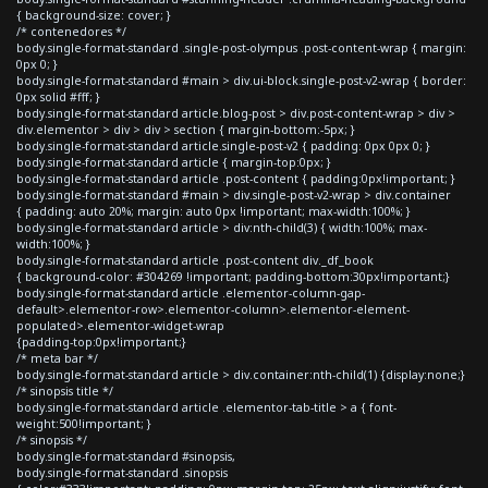
{ background-size: cover; }
/* contenedores */
body.single-format-standard .single-post-olympus .post-content-wrap { margin:
0px 0; }
body.single-format-standard #main > div.ui-block.single-post-v2-wrap { border:
0px solid #fff; }
body.single-format-standard article.blog-post > div.post-content-wrap > div >
div.elementor > div > div > section { margin-bottom:-5px; }
body.single-format-standard article.single-post-v2 { padding: 0px 0px 0; }
body.single-format-standard article { margin-top:0px; }
body.single-format-standard article .post-content { padding:0px!important; }
body.single-format-standard #main > div.single-post-v2-wrap > div.container
{ padding: auto 20%; margin: auto 0px !important; max-width:100%; }
body.single-format-standard article > div:nth-child(3) { width:100%; max-
width:100%; }
body.single-format-standard article .post-content div._df_book
{ background-color: #304269 !important; padding-bottom:30px!important;}
body.single-format-standard article .elementor-column-gap-
default>.elementor-row>.elementor-column>.elementor-element-
populated>.elementor-widget-wrap
{padding-top:0px!important;}
/* meta bar */
body.single-format-standard article > div.container:nth-child(1) {display:none;}
/* sinopsis title */
body.single-format-standard article .elementor-tab-title > a { font-
weight:500!important; }
/* sinopsis */
body.single-format-standard #sinopsis,
body.single-format-standard .sinopsis