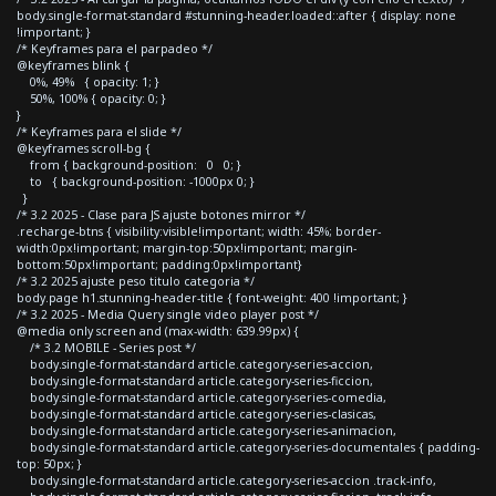
body.single-format-standard #stunning-header.loaded::after { display: none
!important; }
/* Keyframes para el parpadeo */
@keyframes blink {
0%, 49% { opacity: 1; }
50%, 100% { opacity: 0; }
}
/* Keyframes para el slide */
@keyframes scroll-bg {
from { background-position: 0 0; }
to { background-position: -1000px 0; }
}
/* 3.2 2025 - Clase para JS ajuste botones mirror */
.recharge-btns { visibility:visible!important; width: 45%; border-
width:0px!important; margin-top:50px!important; margin-
bottom:50px!important; padding:0px!important}
/* 3.2 2025 ajuste peso titulo categoria */
body.page h1.stunning-header-title { font-weight: 400 !important; }
/* 3.2 2025 - Media Query single video player post */
@media only screen and (max-width: 639.99px) {
/* 3.2 MOBILE - Series post */
body.single-format-standard article.category-series-accion,
body.single-format-standard article.category-series-ficcion,
body.single-format-standard article.category-series-comedia,
body.single-format-standard article.category-series-clasicas,
body.single-format-standard article.category-series-animacion,
body.single-format-standard article.category-series-documentales { padding-
top: 50px; }
body.single-format-standard article.category-series-accion .track-info,