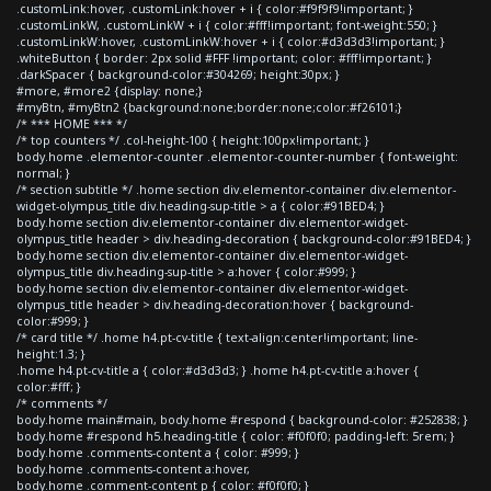
.customLink:hover, .customLink:hover + i { color:#f9f9f9!important; }
.customLinkW, .customLinkW + i { color:#fff!important; font-weight:550; }
.customLinkW:hover, .customLinkW:hover + i { color:#d3d3d3!important; }
.whiteButton { border: 2px solid #FFF !important; color: #fff!important; }
.darkSpacer { background-color:#304269; height:30px; }
#more, #more2 {display: none;}
#myBtn, #myBtn2 {background:none;border:none;color:#f26101;}
/* *** HOME *** */
/* top counters */ .col-height-100 { height:100px!important; }
body.home .elementor-counter .elementor-counter-number { font-weight:
normal; }
/* section subtitle */ .home section div.elementor-container div.elementor-
widget-olympus_title div.heading-sup-title > a { color:#91BED4; }
body.home section div.elementor-container div.elementor-widget-
olympus_title header > div.heading-decoration { background-color:#91BED4; }
body.home section div.elementor-container div.elementor-widget-
olympus_title div.heading-sup-title > a:hover { color:#999; }
body.home section div.elementor-container div.elementor-widget-
olympus_title header > div.heading-decoration:hover { background-
color:#999; }
/* card title */ .home h4.pt-cv-title { text-align:center!important; line-
height:1.3; }
.home h4.pt-cv-title a { color:#d3d3d3; } .home h4.pt-cv-title a:hover {
color:#fff; }
/* comments */
body.home main#main, body.home #respond { background-color: #252838; }
body.home #respond h5.heading-title { color: #f0f0f0; padding-left: 5rem; }
body.home .comments-content a { color: #999; }
body.home .comments-content a:hover,
body.home .comment-content p { color: #f0f0f0; }