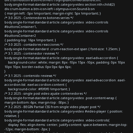
div.crum-button a.btn-icon-left i.olympus-icon-No-Sound-Icon,
body.single-format-standard article.category-video section:nth-child(2)
div.crum-button a.btn-icon-left i.olympus-icon-Sound-Icon
{ margin-left: -5px !important; margin-right: 5px !important; }
/* 3.0 2025 - Contenedores botones series */
body.single-format-standard article.category-video .video-controls
#buttonsContainer1,
body.single-format-standard article.category-video .video-controls
#buttonsContainer2
{ padding-top: 16px !important; }
/* 3.0 2025 - contadores reacciones */
body.single-format-standard .crum-reaction-ext span { font-size: 1.25em; }
/* 3.1 2025 - contenedor reviews */
body.single-format-standard article.category-video .eael-adv-accordion {
background-color: white; margin: 8px -10px 15px -10px; padding: 0px 10px
10px 10px; border-radius: 0px 0px 6px 6px;
}
/* 3.1 2025 - contenido reviews */
body.single-format-standard article.category-video .eael-adv-accordion .eael-
accordion-list .eael-accordion-content {
background-color: #f0f0f0 !important; }
/* 3.2 2025 - single post video ajuste contenedores */
body.single-format-standard article.category-video .post-content-wrap {
margin-bottom:-6px; margin-top: -50px; }
/* 3.2 2025 - BEGIN Partial CSS from single video player post */
body.single-format-standard article.category-video #video-player { position:
relative; }
body.single-format-standard article.category-video .video-controls{
display: flex; align-items: center; justify-content: space-between; margin-top:
-12px; margin-bottom: -3px; }