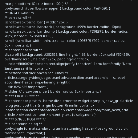
margin-bottom: 60px; z-index: 100; } */
body.search #overflow-x-wrapper { background-color: #e84520; }
/* SINGLE GAME */
/* barra scroll */
.scroll::-webkit-scrollbar { width: 12px; }
.scroll::-webkit-scrollbar-track { background: #999; border-radius: 10px;}
.scroll::-webkit-scrollbar-thumb { background-color: #D9E8F5; border-radius:
20px; border: 3px solid #999; }
.scroll { scrollbar-width: thin; scrollbar-color: #D9E8F5 #999; border-radius:
5px!important; }
/* contenedor scroll */
div.scroll { background: #252525; line-height: 1.66; border: 0px solid #304269;
overflow-y: scroll; height: 192px; padding-right:10px;
color:#f0f0f0!important; text-align:justify; font-size:1.1em; font-family: 'Noto
Sans', sans-serif !important; }
/* pestaña 'instrucciones y requisitos' */
article.category-videojuegos .eael-adv-accordion .eael-accordion-list .eael-
accordion-header svg.e-fas-angle-right {
fill: #252525 !important; }
/* slider */ div.swiper-slide { border-radius: 5px!important; }
/* *** EBOOKS *** */
/* contenedor posts */ .home div.elementor-widget-olympus_news_grid article
.blog-post .post-title {margin-bottom:0rem!important;}
.home section.elementor-section div.elementor-widget-olympus_news_grid
article > div.post-content > div.entry-text {display:none;}
/* *** SINGLE POST *** */
/* clean stunning bg */
body.single-format-standard .crumina-stunning-header { background-color:
transparent !important; }
body.single-format-standard #stunning-header .crumina-heading-background