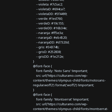
--violeta: #7c5ac2;
--violetaD: #694ca7;
--violetaDD: #5f4499;
--verde: #1ed760;
--verdeD: #19c155;
--verdeDD: #16b34e;
--naranja: #ff5e3a;
--naranjaD: #eb4520;
--naranjaDD: #d7320d;
--gris: #34374b;
--grisD: #252838;
--grisDD: #1e212e;
}
@font-face {
font-family: 'Noto Sans' !important;
src: url('https://culturamo.com/wp-
content/themes/olympus-child/fonts/notosans-
regular.woff2') format('woff2') !important;
}
@font-face {
font-family: 'Montserrat' !important;
src: url('https://culturamo.com/wp-
content/themes/olympus-child/fonts/montserrat-