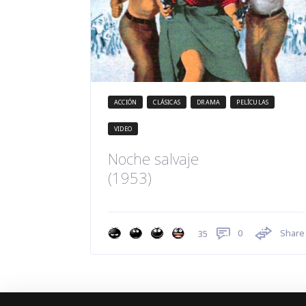
ACCIÓN
CLÁSICAS
DRAMA
PELÍCULAS
VIDEO
Noche salvaje
(1953)
0
Share
35