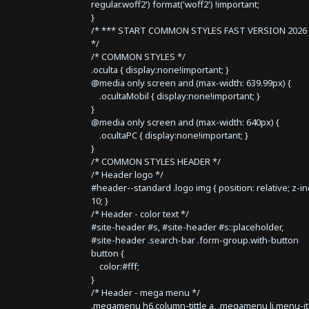
regular.woff2') format('woff2') !important;
}
/* *** START COMMON STYLES FAST VERSION 2026 
*/
/* COMMON STYLES */
.oculta { display:none!important; }
@media only screen and (max-width: 639.99px) {
.ocultaMobil { display:none!important; }
}
@media only screen and (max-width: 640px) {
.ocultaPC { display:none!important; }
}
/* COMMON STYLES HEADER */
/* Header logo */
#header--standard .logo img { position: relative; z-i
10; }
/* Header - color text */
#site-header #s, #site-header #s::placeholder,
#site-header .search-bar .form-group.with-button
button {
color:#fff;
}
/* Header - mega menu */
.megamenu h6.column-tittle a, .megamenu li.menu-i