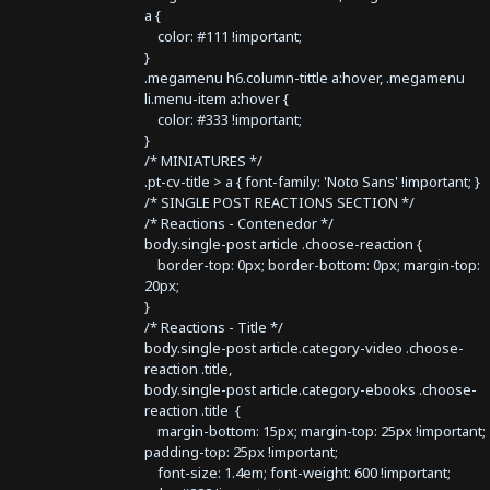
a {
color: #111 !important;
}
.megamenu h6.column-tittle a:hover, .megamenu
li.menu-item a:hover {
color: #333 !important;
}
/* MINIATURES */
.pt-cv-title > a { font-family: 'Noto Sans' !important; }
/* SINGLE POST REACTIONS SECTION */
/* Reactions - Contenedor */
body.single-post article .choose-reaction {
border-top: 0px; border-bottom: 0px; margin-top:
20px;
}
/* Reactions - Title */
body.single-post article.category-video .choose-
reaction .title,
body.single-post article.category-ebooks .choose-
reaction .title {
margin-bottom: 15px; margin-top: 25px !important;
padding-top: 25px !important;
font-size: 1.4em; font-weight: 600 !important;