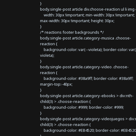
}
body.single-post article div.choose-reaction ul li img 
width: 30px !important; min-width: 30px !important;
max-width: 30px !important; height: 30px;
}
/* reactions footer backgrounds */
body.single-post article.category-musica .choose-
reaction {
background-color: var(--violeta); border-color: var(
violeta);
}
body.single-post article.category-video .choose-
reaction {
background-color: #38a9ff; border-color: #38a9ff;
margin-top:-40px;
}
body.single-post article.category-ebooks > div:nth-
child(3) > .choose-reaction {
background-color: #999; border-color: #999;
}
body.single-post article.category-videojuegos > div:
child(3) > .choose-reaction {
background-color: #EB4520; border-color: #EB4520