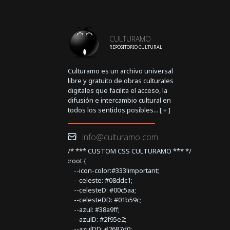
CULTURAMO
REPOSITORIO CULTURAL
Culturamo es un archivo universal
libre y gratuito de obras culturales
digitales que facilita el acceso, la
difusión e intercambio cultural en
todos los sentidos posibles... [
+
]
info@culturamo.com
/* *** CUSTOM CSS CULTURAMO *** */
:root {
--icon-color:#333!important;
--celeste: #08ddc1;
--celesteD: #00c5aa;
--celesteDD: #01b59c;
--azul: #38a9ff;
--azulD: #2f95e2;
--azulDD: #2687d0;