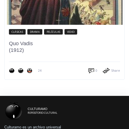
CLÁSICAS
DRAMA
PELÍCULAS
VIDEO
Quo Vadis
(1912)
24
0
Share
CULTURAMO
REPOSITORIO CULTURAL
Culturamo es un archivo universal