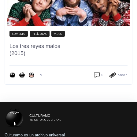
COMEDIA
PELÍCULAS
VIDEO
Los tres reyes malos
(2015)
9
0
Share
CULTURAMO
REPOSITORIO CULTURAL
Culturamo es un archivo universal