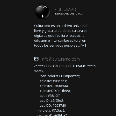
CULTURAMO
REPOSITORIO CULTURAL
Culturamo es un archivo universal
libre y gratuito de obras culturales
digitales que facilita el acceso, la
difusión e intercambio cultural en
todos los sentidos posibles... [
+
]
info@culturamo.com
/* *** CUSTOM CSS CULTURAMO *** */
:root {
--icon-color:#333!important;
--celeste: #08ddc1;
--celesteD: #00c5aa;
--celesteDD: #01b59c;
--azul: #38a9ff;
--azulD: #2f95e2;
--azulDD: #2687d0;
--violeta: #7c5ac2;
--violetaD: #694ca7;