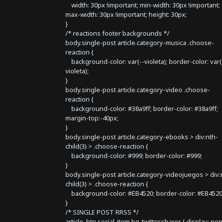
width: 30px !important; min-width: 30px !important;
max-width: 30px !important; height: 30px;
}
/* reactions footer backgrounds */
body.single-post article.category-musica .choose-
reaction {
background-color: var(--violeta); border-color: var(
violeta);
}
body.single-post article.category-video .choose-
reaction {
background-color: #38a9ff; border-color: #38a9ff;
margin-top:-40px;
}
body.single-post article.category-ebooks > div:nth-
child(3) > .choose-reaction {
background-color: #999; border-color: #999;
}
body.single-post article.category-videojuegos > div:
child(3) > .choose-reaction {
background-color: #EB4520; border-color: #EB4520
}
/* SINGLE POST RRSS */
article .btn.social-item.bg-twitter.sharer { display: no