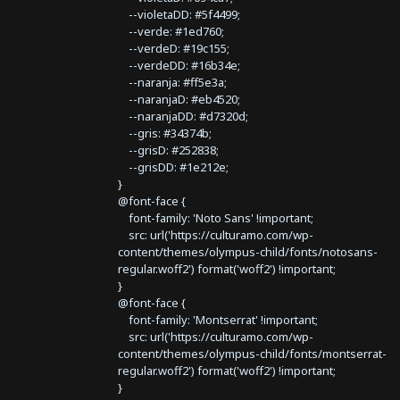
--violetaDD: #5f4499;
--verde: #1ed760;
--verdeD: #19c155;
--verdeDD: #16b34e;
--naranja: #ff5e3a;
--naranjaD: #eb4520;
--naranjaDD: #d7320d;
--gris: #34374b;
--grisD: #252838;
--grisDD: #1e212e;
}
@font-face {
font-family: 'Noto Sans' !important;
src: url('https://culturamo.com/wp-
content/themes/olympus-child/fonts/notosans-
regular.woff2') format('woff2') !important;
}
@font-face {
font-family: 'Montserrat' !important;
src: url('https://culturamo.com/wp-
content/themes/olympus-child/fonts/montserrat-
regular.woff2') format('woff2') !important;
}