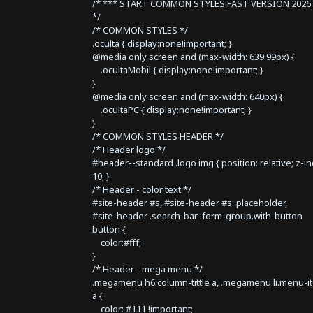
/* *** START COMMON STYLES FAST VERSION 2026 
*/
/* COMMON STYLES */
.oculta { display:none!important; }
@media only screen and (max-width: 639.99px) {
.ocultaMobil { display:none!important; }
}
@media only screen and (max-width: 640px) {
.ocultaPC { display:none!important; }
}
/* COMMON STYLES HEADER */
/* Header logo */
#header--standard .logo img { position: relative; z-i
10; }
/* Header - color text */
#site-header #s, #site-header #s::placeholder,
#site-header .search-bar .form-group.with-button
button {
color:#fff;
}
/* Header - mega menu */
.megamenu h6.column-tittle a, .megamenu li.menu-i
a {
color: #111 !important;