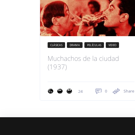
CLÁSICAS
DRAMA
PELÍCULAS
VIDEO
Muchachos de la ciudad
(1937)
0
Share
24