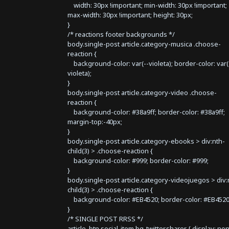
width: 30px !important; min-width: 30px !important;
max-width: 30px !important; height: 30px;
}
/* reactions footer backgrounds */
body.single-post article.category-musica .choose-
reaction {
background-color: var(--violeta); border-color: var(
violeta);
}
body.single-post article.category-video .choose-
reaction {
background-color: #38a9ff; border-color: #38a9ff;
margin-top:-40px;
}
body.single-post article.category-ebooks > div:nth-
child(3) > .choose-reaction {
background-color: #999; border-color: #999;
}
body.single-post article.category-videojuegos > div:
child(3) > .choose-reaction {
background-color: #EB4520; border-color: #EB4520
}
/* SINGLE POST RRSS */
article .btn.social-item.bg-twitter.sharer { display: no