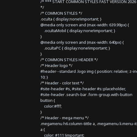
/* *** START COMMON STYLES FAST VERSION 2026 
*/
/* COMMON STYLES */
.oculta { display:none!important; }
@media only screen and (max-width: 639.99px) {
.ocultaMobil { display:none!important; }
}
@media only screen and (max-width: 640px) {
.ocultaPC { display:none!important; }
}
/* COMMON STYLES HEADER */
/* Header logo */
#header--standard .logo img { position: relative; z-i
10; }
/* Header - color text */
#site-header #s, #site-header #s::placeholder,
#site-header .search-bar .form-group.with-button
button {
color:#fff;
}
/* Header - mega menu */
.megamenu h6.column-tittle a, .megamenu li.menu-i
a {
color: #111 !important;