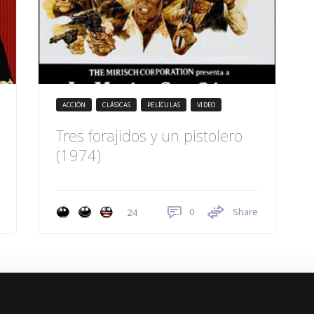
ACCIÓN
CLÁSICAS
PELÍCULAS
VIDEO
Tres forajidos y un pistolero
(1974)
0
Share
24