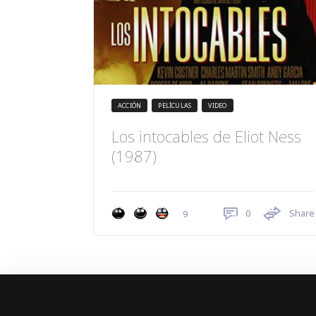
ACCIÓN
PELÍCULAS
VIDEO
Los intocables de Eliot Ness
(1987)
0
Share
9