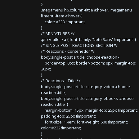
}
.megamenu h6.column-tittle a:hover, .megamenu
li.menu-item a:hover {
color: #333 !important;
}
/* MINIATURES */
.pt-cv-title > a { font-family: 'Noto Sans' !important; }
/* SINGLE POST REACTIONS SECTION */
/* Reactions - Contenedor */
body.single-post article .choose-reaction {
border-top: 0px; border-bottom: 0px; margin-top:
20px;
}
/* Reactions - Title */
body.single-post article.category-video .choose-
reaction .title,
body.single-post article.category-ebooks .choose-
reaction .title {
margin-bottom: 15px; margin-top: 25px !important;
padding-top: 25px !important;
font-size: 1.4em; font-weight: 600 !important;
color:#222 !important;
}