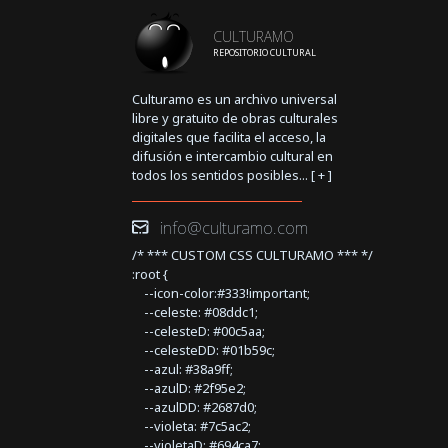
CULTURAMO
REPOSITORIO CULTURAL
Culturamo es un archivo universal
libre y gratuito de obras culturales
digitales que facilita el acceso, la
difusión e intercambio cultural en
todos los sentidos posibles... [
+
]
info@culturamo.com
/* *** CUSTOM CSS CULTURAMO *** */
:root {
--icon-color:#333!important;
--celeste: #08ddc1;
--celesteD: #00c5aa;
--celesteDD: #01b59c;
--azul: #38a9ff;
--azulD: #2f95e2;
--azulDD: #2687d0;
--violeta: #7c5ac2;
--violetaD: #694ca7;