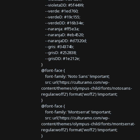
--violetaDD: #5f4499;
--verde: #1ed760;
--verdeD: #19c155;
--verdeDD: #16b34e;
--naranja: #ff5e3a;
--naranjaD: #eb4520;
--naranjaDD: #d7320d;
--gris: #34374b;
--grisD: #252838;
--grisDD: #1e212e;
}
@font-face {
font-family: 'Noto Sans' !important;
src: url('https://culturamo.com/wp-
content/themes/olympus-child/fonts/notosans-
regular.woff2') format('woff2') !important;
}
@font-face {
font-family: 'Montserrat' !important;
src: url('https://culturamo.com/wp-
content/themes/olympus-child/fonts/montserrat-
regular.woff2') format('woff2') !important;
}