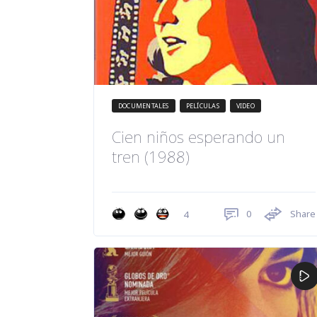
DOCUMENTALES
PELÍCULAS
VIDEO
Cien niños esperando un
tren (1988)
0
Share
4