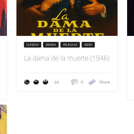
CLÁSICAS
DRAMA
PELÍCULAS
VIDEO
La dama de la muerte (1946)
0
Share
24