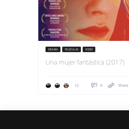
DRAMA
PELÍCULAS
VIDEO
Una mujer fantástica (2017)
0
Share
12