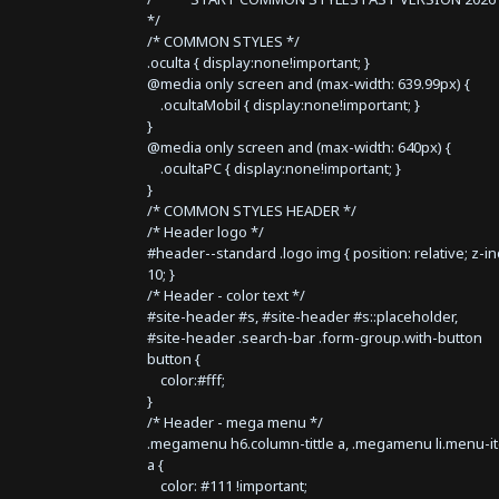
*/
/* COMMON STYLES */
.oculta { display:none!important; }
@media only screen and (max-width: 639.99px) {
.ocultaMobil { display:none!important; }
}
@media only screen and (max-width: 640px) {
.ocultaPC { display:none!important; }
}
/* COMMON STYLES HEADER */
/* Header logo */
#header--standard .logo img { position: relative; z-i
10; }
/* Header - color text */
#site-header #s, #site-header #s::placeholder,
#site-header .search-bar .form-group.with-button
button {
color:#fff;
}
/* Header - mega menu */
.megamenu h6.column-tittle a, .megamenu li.menu-i
a {
color: #111 !important;