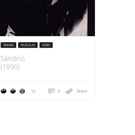
DRAMA
PELÍCULAS
VIDEO
Sandino
(1990)
0
Share
13