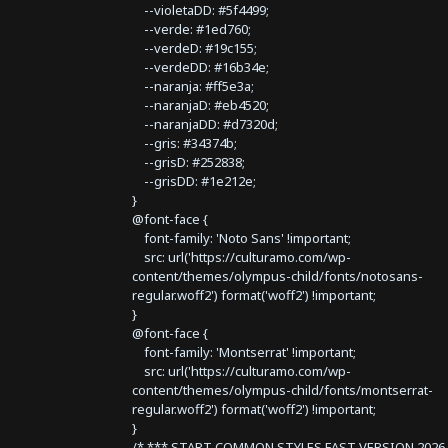
--violetaDD: #5f4499;
--verde: #1ed760;
--verdeD: #19c155;
--verdeDD: #16b34e;
--naranja: #ff5e3a;
--naranjaD: #eb4520;
--naranjaDD: #d7320d;
--gris: #34374b;
--grisD: #252838;
--grisDD: #1e212e;
}
@font-face {
font-family: 'Noto Sans' !important;
src: url('https://culturamo.com/wp-
content/themes/olympus-child/fonts/notosans-
regular.woff2') format('woff2') !important;
}
@font-face {
font-family: 'Montserrat' !important;
src: url('https://culturamo.com/wp-
content/themes/olympus-child/fonts/montserrat-
regular.woff2') format('woff2') !important;
}
/* *** START COMMON STYLES FAST VERSION 2026 