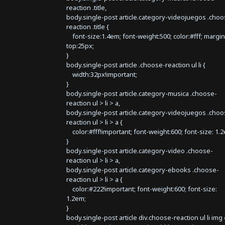
reaction .title,
body.single-post article.category-videojuegos .choo
reaction .title {
font-size:1.4em; font-weight:500; color:#fff; margin
top:25px;
}
body.single-post article .choose-reaction ul li {
width:32px!important;
}
body.single-post article.category-musica .choose-
reaction ul > li > a,
body.single-post article.category-videojuegos .choo
reaction ul > li > a {
color:#fff!important; font-weight:600; font-size: 1.
}
body.single-post article.category-video .choose-
reaction ul > li > a,
body.single-post article.category-ebooks .choose-
reaction ul > li > a {
color:#222!important; font-weight:600; font-size:
1.2em;
}
body.single-post article div.choose-reaction ul li img 