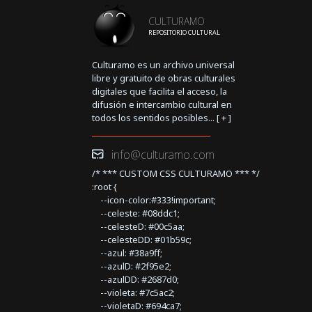
CULTURAMO
REPOSITORIO CULTURAL
Culturamo es un archivo universal
libre y gratuito de obras culturales
digitales que facilita el acceso, la
difusión e intercambio cultural en
todos los sentidos posibles... [
+
]
info@culturamo.com
/* *** CUSTOM CSS CULTURAMO *** */
:root {
--icon-color:#333!important;
--celeste: #08ddc1;
--celesteD: #00c5aa;
--celesteDD: #01b59c;
--azul: #38a9ff;
--azulD: #2f95e2;
--azulDD: #2687d0;
--violeta: #7c5ac2;
--violetaD: #694ca7;