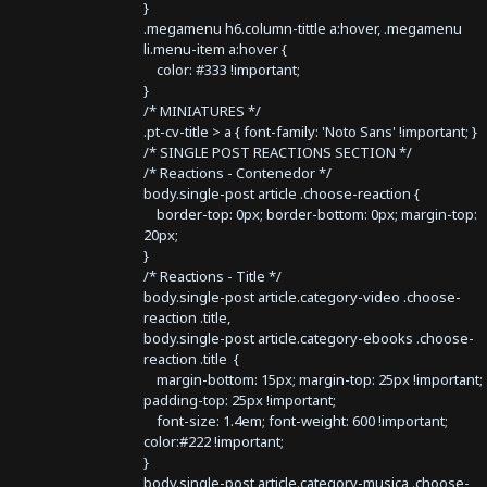
}
.megamenu h6.column-tittle a:hover, .megamenu
li.menu-item a:hover {
color: #333 !important;
}
/* MINIATURES */
.pt-cv-title > a { font-family: 'Noto Sans' !important; }
/* SINGLE POST REACTIONS SECTION */
/* Reactions - Contenedor */
body.single-post article .choose-reaction {
border-top: 0px; border-bottom: 0px; margin-top:
20px;
}
/* Reactions - Title */
body.single-post article.category-video .choose-
reaction .title,
body.single-post article.category-ebooks .choose-
reaction .title {
margin-bottom: 15px; margin-top: 25px !important;
padding-top: 25px !important;
font-size: 1.4em; font-weight: 600 !important;
color:#222 !important;
}
body.single-post article.category-musica .choose-