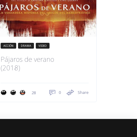
ACCIÓN
DRAMA
VIDEO
Pájaros de verano
(2018)
0
Share
28