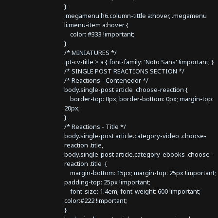
}
.megamenu h6.column-tittle a:hover, .megamenu
li.menu-item a:hover {
color: #333 !important;
}
/* MINIATURES */
.pt-cv-title > a { font-family: 'Noto Sans' !important; }
/* SINGLE POST REACTIONS SECTION */
/* Reactions - Contenedor */
body.single-post article .choose-reaction {
border-top: 0px; border-bottom: 0px; margin-top:
20px;
}
/* Reactions - Title */
body.single-post article.category-video .choose-
reaction .title,
body.single-post article.category-ebooks .choose-
reaction .title {
margin-bottom: 15px; margin-top: 25px !important;
padding-top: 25px !important;
font-size: 1.4em; font-weight: 600 !important;
color:#222 !important;
}