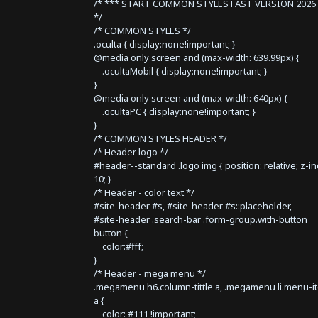
/* *** START COMMON STYLES FAST VERSION 2026 
*/
/* COMMON STYLES */
.oculta { display:none!important; }
@media only screen and (max-width: 639.99px) {
.ocultaMobil { display:none!important; }
}
@media only screen and (max-width: 640px) {
.ocultaPC { display:none!important; }
}
/* COMMON STYLES HEADER */
/* Header logo */
#header--standard .logo img { position: relative; z-i
10; }
/* Header - color text */
#site-header #s, #site-header #s::placeholder,
#site-header .search-bar .form-group.with-button
button {
color:#fff;
}
/* Header - mega menu */
.megamenu h6.column-tittle a, .megamenu li.menu-i
a {
color: #111 !important;