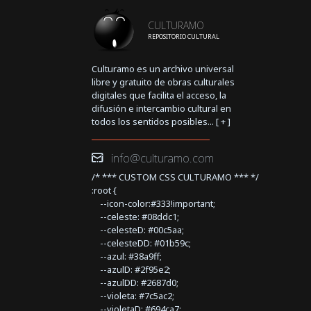
CULTURAMO
REPOSITORIO CULTURAL
Culturamo es un archivo universal
libre y gratuito de obras culturales
digitales que facilita el acceso, la
difusión e intercambio cultural en
todos los sentidos posibles... [
+
]
info@culturamo.com
/* *** CUSTOM CSS CULTURAMO *** */
:root {
--icon-color:#333!important;
--celeste: #08ddc1;
--celesteD: #00c5aa;
--celesteDD: #01b59c;
--azul: #38a9ff;
--azulD: #2f95e2;
--azulDD: #2687d0;
--violeta: #7c5ac2;
--violetaD: #694ca7;