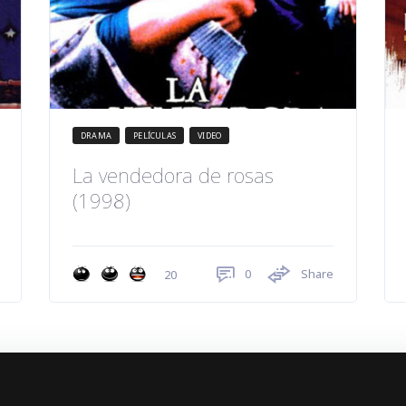
DRAMA
PELÍCULAS
VIDEO
La vendedora de rosas
(1998)
0
Share
20