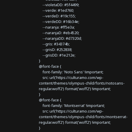
--violetaDD: #5f4499;
--verde: #1ed760;
--verdeD: #19c155;
--verdeDD: #16b34e;
--naranja: #ff5e3a;
--naranjaD: #eb4520;
--naranjaDD: #d7320d;
--gris: #34374b;
--grisD: #252838;
--grisDD: #1e212e;
}
@font-face {
font-family: 'Noto Sans' !important;
src: url('https://culturamo.com/wp-
content/themes/olympus-child/fonts/notosans-
regular.woff2') format('woff2') !important;
}
@font-face {
font-family: 'Montserrat' !important;
src: url('https://culturamo.com/wp-
content/themes/olympus-child/fonts/montserrat-
regular.woff2') format('woff2') !important;
}