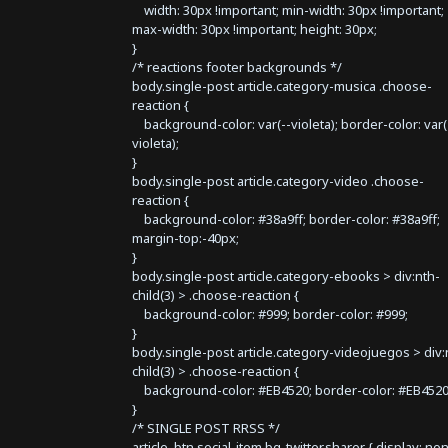
width: 30px !important; min-width: 30px !important;
max-width: 30px !important; height: 30px;
}
/* reactions footer backgrounds */
body.single-post article.category-musica .choose-
reaction {
background-color: var(--violeta); border-color: var(
violeta);
}
body.single-post article.category-video .choose-
reaction {
background-color: #38a9ff; border-color: #38a9ff;
margin-top:-40px;
}
body.single-post article.category-ebooks > div:nth-
child(3) > .choose-reaction {
background-color: #999; border-color: #999;
}
body.single-post article.category-videojuegos > div:
child(3) > .choose-reaction {
background-color: #EB4520; border-color: #EB4520
}
/* SINGLE POST RRSS */
article .btn.social-item.bg-twitter.sharer { display: no