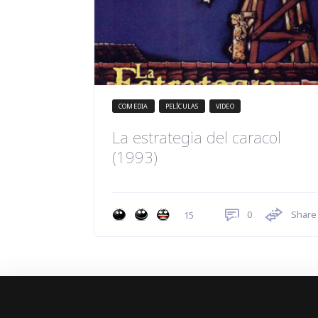
COMEDIA
PELÍCULAS
VIDEO
La estrategia del caracol
(1993)
0
Share
15