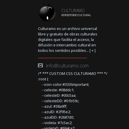
CULTURAMO
REPOSITORIO CULTURAL
Culturamo es un archivo universal
libre y gratuito de obras culturales
digitales que facilita el acceso, la
difusión e intercambio cultural en
todos los sentidos posibles... [
+
]
info@culturamo.com
/* *** CUSTOM CSS CULTURAMO *** */
:root {
--icon-color:#333!important;
--celeste: #08ddc1;
--celesteD: #00c5aa;
--celesteDD: #01b59c;
--azul: #38a9ff;
--azulD: #2f95e2;
--azulDD: #2687d0;
--violeta: #7c5ac2;
--violetaD: #694ca7;