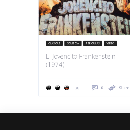
CLÁSICAS
COMEDIA
PELÍCULAS
VIDEO
El Jovencito Frankenstein
(1974)
0
Share
38