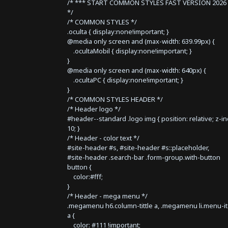
/* *** START COMMON STYLES FAST VERSION 2026 
*/
/* COMMON STYLES */
.oculta { display:none!important; }
@media only screen and (max-width: 639.99px) {
.ocultaMobil { display:none!important; }
}
@media only screen and (max-width: 640px) {
.ocultaPC { display:none!important; }
}
/* COMMON STYLES HEADER */
/* Header logo */
#header--standard .logo img { position: relative; z-i
10; }
/* Header - color text */
#site-header #s, #site-header #s::placeholder,
#site-header .search-bar .form-group.with-button
button {
color:#fff;
}
/* Header - mega menu */
.megamenu h6.column-tittle a, .megamenu li.menu-i
a {
color: #111 !important;