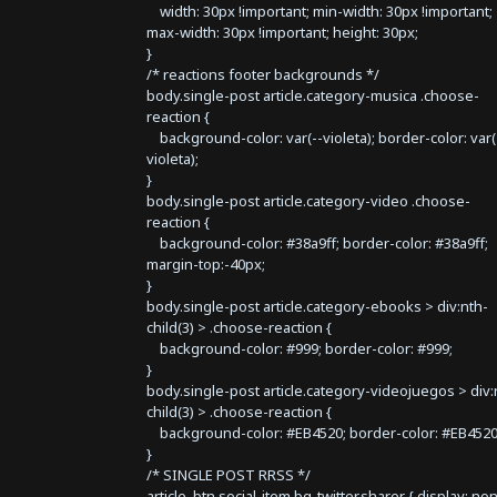
width: 30px !important; min-width: 30px !important;
max-width: 30px !important; height: 30px;
}
/* reactions footer backgrounds */
body.single-post article.category-musica .choose-
reaction {
background-color: var(--violeta); border-color: var(
violeta);
}
body.single-post article.category-video .choose-
reaction {
background-color: #38a9ff; border-color: #38a9ff;
margin-top:-40px;
}
body.single-post article.category-ebooks > div:nth-
child(3) > .choose-reaction {
background-color: #999; border-color: #999;
}
body.single-post article.category-videojuegos > div:
child(3) > .choose-reaction {
background-color: #EB4520; border-color: #EB4520
}
/* SINGLE POST RRSS */
article .btn.social-item.bg-twitter.sharer { display: no