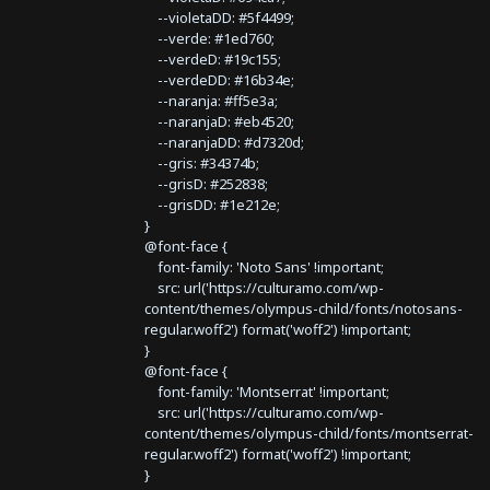
--violetaDD: #5f4499;
--verde: #1ed760;
--verdeD: #19c155;
--verdeDD: #16b34e;
--naranja: #ff5e3a;
--naranjaD: #eb4520;
--naranjaDD: #d7320d;
--gris: #34374b;
--grisD: #252838;
--grisDD: #1e212e;
}
@font-face {
font-family: 'Noto Sans' !important;
src: url('https://culturamo.com/wp-
content/themes/olympus-child/fonts/notosans-
regular.woff2') format('woff2') !important;
}
@font-face {
font-family: 'Montserrat' !important;
src: url('https://culturamo.com/wp-
content/themes/olympus-child/fonts/montserrat-
regular.woff2') format('woff2') !important;
}