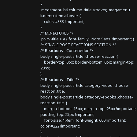
}
.megamenu h6.column-tittle a:hover, .megamenu
li.menu-item a:hover {
color: #333 !important;
}
/* MINIATURES */
.pt-cv-title > a { font-family: 'Noto Sans' !important; }
/* SINGLE POST REACTIONS SECTION */
/* Reactions - Contenedor */
body.single-post article .choose-reaction {
border-top: 0px; border-bottom: 0px; margin-top:
20px;
}
/* Reactions - Title */
body.single-post article.category-video .choose-
reaction .title,
body.single-post article.category-ebooks .choose-
reaction .title {
margin-bottom: 15px; margin-top: 25px !important;
padding-top: 25px !important;
font-size: 1.4em; font-weight: 600 !important;
color:#222 !important;
}