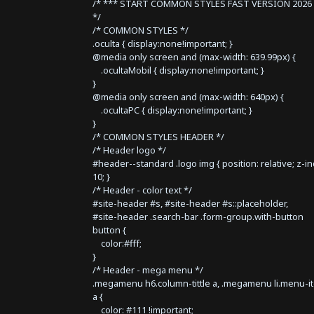
/* *** START COMMON STYLES FAST VERSION 2026 
*/
/* COMMON STYLES */
.oculta { display:none!important; }
@media only screen and (max-width: 639.99px) {
.ocultaMobil { display:none!important; }
}
@media only screen and (max-width: 640px) {
.ocultaPC { display:none!important; }
}
/* COMMON STYLES HEADER */
/* Header logo */
#header--standard .logo img { position: relative; z-i
10; }
/* Header - color text */
#site-header #s, #site-header #s::placeholder,
#site-header .search-bar .form-group.with-button
button {
color:#fff;
}
/* Header - mega menu */
.megamenu h6.column-tittle a, .megamenu li.menu-i
a {
color: #111 !important;