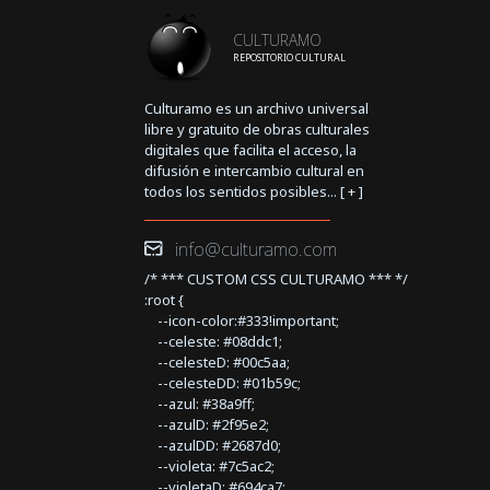
CULTURAMO
REPOSITORIO CULTURAL
Culturamo es un archivo universal
libre y gratuito de obras culturales
digitales que facilita el acceso, la
difusión e intercambio cultural en
todos los sentidos posibles... [
+
]
info@culturamo.com
/* *** CUSTOM CSS CULTURAMO *** */
:root {
--icon-color:#333!important;
--celeste: #08ddc1;
--celesteD: #00c5aa;
--celesteDD: #01b59c;
--azul: #38a9ff;
--azulD: #2f95e2;
--azulDD: #2687d0;
--violeta: #7c5ac2;
--violetaD: #694ca7;