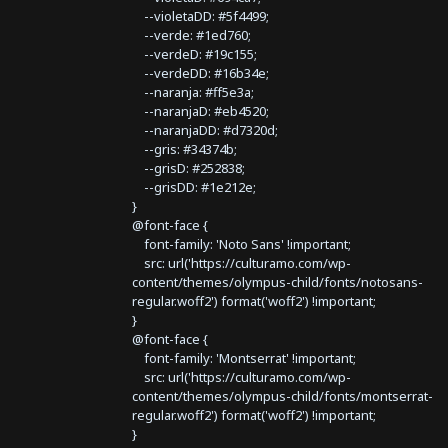
--violetaDD: #5f4499;
--verde: #1ed760;
--verdeD: #19c155;
--verdeDD: #16b34e;
--naranja: #ff5e3a;
--naranjaD: #eb4520;
--naranjaDD: #d7320d;
--gris: #34374b;
--grisD: #252838;
--grisDD: #1e212e;
}
@font-face {
font-family: 'Noto Sans' !important;
src: url('https://culturamo.com/wp-
content/themes/olympus-child/fonts/notosans-
regular.woff2') format('woff2') !important;
}
@font-face {
font-family: 'Montserrat' !important;
src: url('https://culturamo.com/wp-
content/themes/olympus-child/fonts/montserrat-
regular.woff2') format('woff2') !important;
}