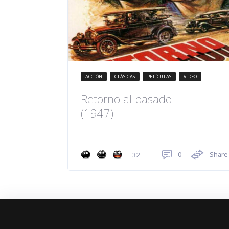
ACCIÓN
CLÁSICAS
PELÍCULAS
VIDEO
Retorno al pasado
(1947)
0
Share
32