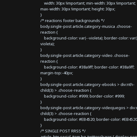
width: 30px !important; min-width: 30px !important;
max-width: 30px !important; height: 30px;
}
/* reactions footer backgrounds */
body.single-post article.category-musica .choose-
reaction {
background-color: var(--violeta); border-color: var(
violeta);
}
body.single-post article.category-video .choose-
reaction {
background-color: #38a9ff; border-color: #38a9ff;
margin-top:-40px;
}
body.single-post article.category-ebooks > div:nth-
child(3) > .choose-reaction {
background-color: #999; border-color: #999;
}
body.single-post article.category-videojuegos > div:
child(3) > .choose-reaction {
background-color: #EB4520; border-color: #EB4520
}
/* SINGLE POST RRSS */
article .btn.social-item.bg-twitter.sharer { display: no