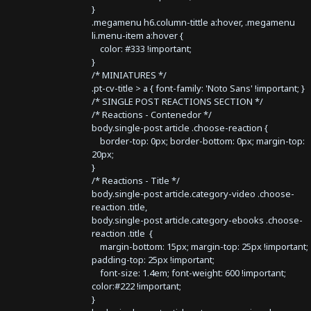
}
.megamenu h6.column-tittle a:hover, .megamenu
li.menu-item a:hover {
color: #333 !important;
}
/* MINIATURES */
.pt-cv-title > a { font-family: 'Noto Sans' !important; }
/* SINGLE POST REACTIONS SECTION */
/* Reactions - Contenedor */
body.single-post article .choose-reaction {
border-top: 0px; border-bottom: 0px; margin-top:
20px;
}
/* Reactions - Title */
body.single-post article.category-video .choose-
reaction .title,
body.single-post article.category-ebooks .choose-
reaction .title {
margin-bottom: 15px; margin-top: 25px !important;
padding-top: 25px !important;
font-size: 1.4em; font-weight: 600 !important;
color:#222 !important;
}