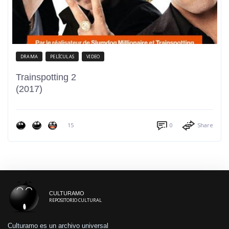
DRAMA
PELÍCULAS
VIDEO
Trainspotting 2
(2017)
15
0
Share
CULTURAMO
REPOSITORIO CULTURAL
Culturamo es un archivo universal