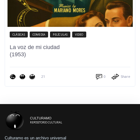
CLÁSICAS
COMEDIA
PELÍCULAS
VIDEO
La voz de mi ciudad
(1953)
21
0
Share
CULTURAMO
REPOSITORIO CULTURAL
Culturamo es un archivo universal