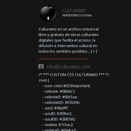
CULTURAMO
REPOSITORIO CULTURAL
Culturamo es un archivo universal
libre y gratuito de obras culturales
digitales que facilita el acceso, la
difusión e intercambio cultural en
todos los sentidos posibles... [
+
]
info@culturamo.com
/* *** CUSTOM CSS CULTURAMO *** */
:root {
--icon-color:#333!important;
--celeste: #08ddc1;
--celesteD: #00c5aa;
--celesteDD: #01b59c;
--azul: #38a9ff;
--azulD: #2f95e2;
--azulDD: #2687d0;
--violeta: #7c5ac2;
--violetaD: #694ca7;