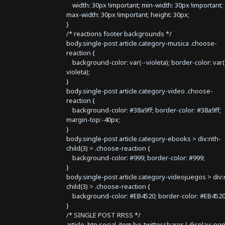
width: 30px !important; min-width: 30px !important;
max-width: 30px !important; height: 30px;
}
/* reactions footer backgrounds */
body.single-post article.category-musica .choose-
reaction {
background-color: var(--violeta); border-color: var(
violeta);
}
body.single-post article.category-video .choose-
reaction {
background-color: #38a9ff; border-color: #38a9ff;
margin-top:-40px;
}
body.single-post article.category-ebooks > div:nth-
child(3) > .choose-reaction {
background-color: #999; border-color: #999;
}
body.single-post article.category-videojuegos > div:
child(3) > .choose-reaction {
background-color: #EB4520; border-color: #EB4520
}
/* SINGLE POST RRSS */
article .btn.social-item.bg-twitter.sharer { display: no