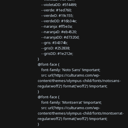
--violetaDD: #5f4499;
--verde: #1ed760;
--verdeD: #19c155;
--verdeDD: #16b34e;
--naranja: #ff5e3a;
--naranjaD: #eb4520;
--naranjaDD: #d7320d;
--gris: #34374b;
--grisD: #252838;
--grisDD: #1e212e;
}
@font-face {
font-family: 'Noto Sans' !important;
src: url('https://culturamo.com/wp-
content/themes/olympus-child/fonts/notosans-
regular.woff2') format('woff2') !important;
}
@font-face {
font-family: 'Montserrat' !important;
src: url('https://culturamo.com/wp-
content/themes/olympus-child/fonts/montserrat-
regular.woff2') format('woff2') !important;
}