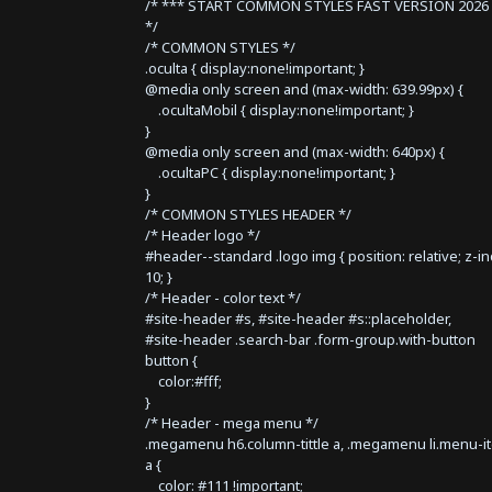
/* *** START COMMON STYLES FAST VERSION 2026 
*/
/* COMMON STYLES */
.oculta { display:none!important; }
@media only screen and (max-width: 639.99px) {
.ocultaMobil { display:none!important; }
}
@media only screen and (max-width: 640px) {
.ocultaPC { display:none!important; }
}
/* COMMON STYLES HEADER */
/* Header logo */
#header--standard .logo img { position: relative; z-i
10; }
/* Header - color text */
#site-header #s, #site-header #s::placeholder,
#site-header .search-bar .form-group.with-button
button {
color:#fff;
}
/* Header - mega menu */
.megamenu h6.column-tittle a, .megamenu li.menu-i
a {
color: #111 !important;