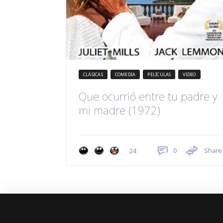
CLÁSICAS
COMEDIA
PELÍCULAS
VIDEO
Que ocurrió entre tu padre y
mi madre (1972)
0
Share
24