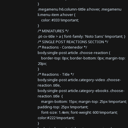
}
.megamenu h6.column-tittle a:hover, .megamenu
li.menu-item a:hover {
color: #333 !important;
}
/* MINIATURES */
.pt-cv-title > a { font-family: 'Noto Sans' !important; }
/* SINGLE POST REACTIONS SECTION */
/* Reactions - Contenedor */
body.single-post article .choose-reaction {
border-top: 0px; border-bottom: 0px; margin-top:
20px;
}
/* Reactions - Title */
body.single-post article.category-video .choose-
reaction .title,
body.single-post article.category-ebooks .choose-
reaction .title {
margin-bottom: 15px; margin-top: 25px !important;
padding-top: 25px !important;
font-size: 1.4em; font-weight: 600 !important;
color:#222 !important;
}