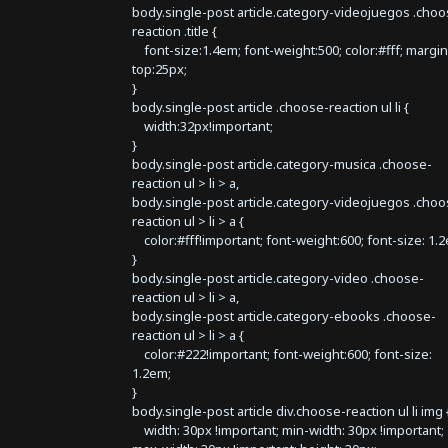
body.single-post article.category-videojuegos .choo
reaction .title {
font-size:1.4em; font-weight:500; color:#fff; margin
top:25px;
}
body.single-post article .choose-reaction ul li {
width:32px!important;
}
body.single-post article.category-musica .choose-
reaction ul > li > a,
body.single-post article.category-videojuegos .choo
reaction ul > li > a {
color:#fff!important; font-weight:600; font-size: 1.
}
body.single-post article.category-video .choose-
reaction ul > li > a,
body.single-post article.category-ebooks .choose-
reaction ul > li > a {
color:#222!important; font-weight:600; font-size:
1.2em;
}
body.single-post article div.choose-reaction ul li img 
width: 30px !important; min-width: 30px !important;