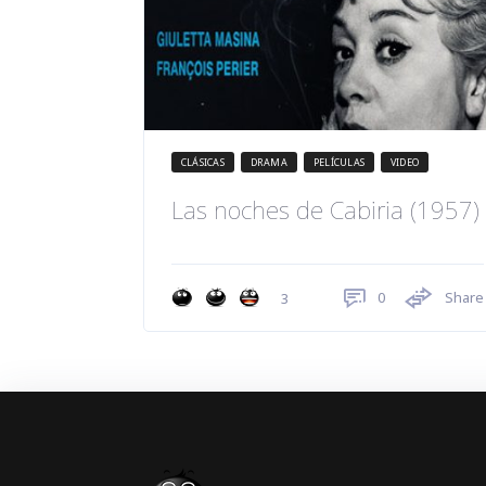
CLÁSICAS
DRAMA
PELÍCULAS
VIDEO
Las noches de Cabiria (1957)
0
Share
3