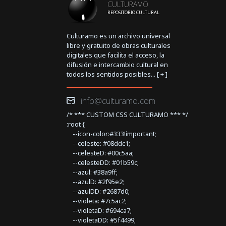
CULTURAMO
REPOSITORIO CULTURAL
Culturamo es un archivo universal
libre y gratuito de obras culturales
digitales que facilita el acceso, la
difusión e intercambio cultural en
todos los sentidos posibles... [
+
]
info@culturamo.com
/* *** CUSTOM CSS CULTURAMO *** */
:root {
--icon-color:#333!important;
--celeste: #08ddc1;
--celesteD: #00c5aa;
--celesteDD: #01b59c;
--azul: #38a9ff;
--azulD: #2f95e2;
--azulDD: #2687d0;
--violeta: #7c5ac2;
--violetaD: #694ca7;
--violetaDD: #5f4499;