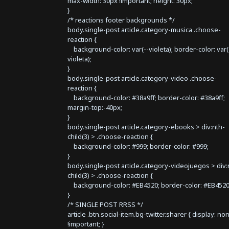
max-width: 30px !important; height: 30px;
}
/* reactions footer backgrounds */
body.single-post article.category-musica .choose-
reaction {
background-color: var(--violeta); border-color: var(
violeta);
}
body.single-post article.category-video .choose-
reaction {
background-color: #38a9ff; border-color: #38a9ff;
margin-top:-40px;
}
body.single-post article.category-ebooks > div:nth-
child(3) > .choose-reaction {
background-color: #999; border-color: #999;
}
body.single-post article.category-videojuegos > div:
child(3) > .choose-reaction {
background-color: #EB4520; border-color: #EB4520
}
/* SINGLE POST RRSS */
article .btn.social-item.bg-twitter.sharer { display: no
!important; }