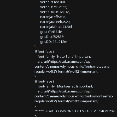
--verde: #1ed760;
--verdeD: #19c155;
--verdeDD: #16b34e;
--naranja: #ff5e3a;
--naranjaD: #eb4520;
--naranjaDD: #d7320d;
--gris: #34374b;
--grisD: #252838;
--grisDD: #1e212e;
}
@font-face {
font-family: 'Noto Sans' !important;
src: url('https://culturamo.com/wp-
content/themes/olympus-child/fonts/notosans-
regular.woff2') format('woff2') !important;
}
@font-face {
font-family: 'Montserrat' !important;
src: url('https://culturamo.com/wp-
content/themes/olympus-child/fonts/montserrat-
regular.woff2') format('woff2') !important;
}
/* *** START COMMON STYLES FAST VERSION 2026 
*/