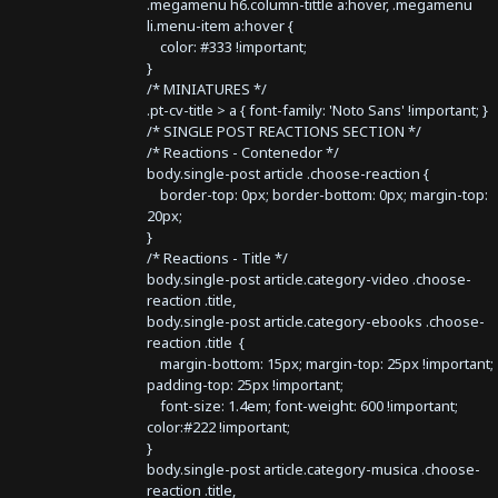
.megamenu h6.column-tittle a:hover, .megamenu
li.menu-item a:hover {
color: #333 !important;
}
/* MINIATURES */
.pt-cv-title > a { font-family: 'Noto Sans' !important; }
/* SINGLE POST REACTIONS SECTION */
/* Reactions - Contenedor */
body.single-post article .choose-reaction {
border-top: 0px; border-bottom: 0px; margin-top:
20px;
}
/* Reactions - Title */
body.single-post article.category-video .choose-
reaction .title,
body.single-post article.category-ebooks .choose-
reaction .title {
margin-bottom: 15px; margin-top: 25px !important;
padding-top: 25px !important;
font-size: 1.4em; font-weight: 600 !important;
color:#222 !important;
}
body.single-post article.category-musica .choose-
reaction .title,