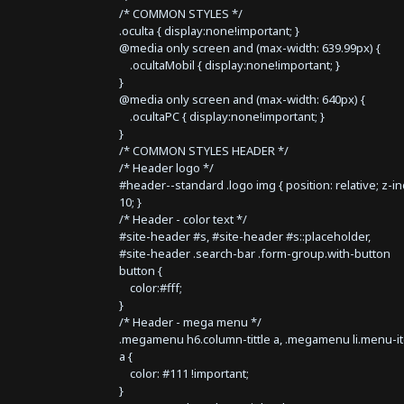
/* COMMON STYLES */
.oculta { display:none!important; }
@media only screen and (max-width: 639.99px) {
.ocultaMobil { display:none!important; }
}
@media only screen and (max-width: 640px) {
.ocultaPC { display:none!important; }
}
/* COMMON STYLES HEADER */
/* Header logo */
#header--standard .logo img { position: relative; z-i
10; }
/* Header - color text */
#site-header #s, #site-header #s::placeholder,
#site-header .search-bar .form-group.with-button
button {
color:#fff;
}
/* Header - mega menu */
.megamenu h6.column-tittle a, .megamenu li.menu-i
a {
color: #111 !important;
}