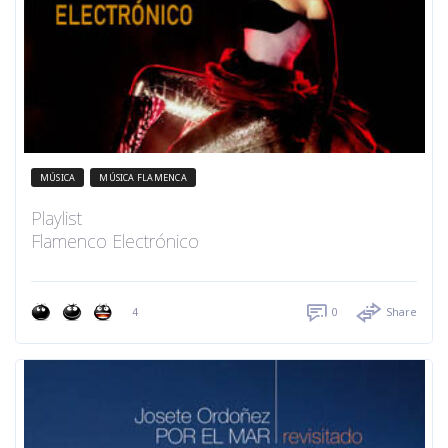
MÚSICA
MÚSICA FLAMENCA
Playlist
Flamenco Electrónico
4
0
Share