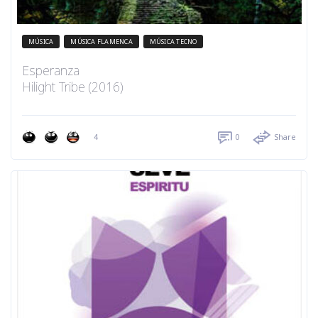
MÚSICA
MÚSICA FLAMENCA
MÚSICA TECNO
Esperanza
Hilight Tribe (2016)
4
0
Share