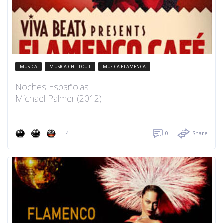
MÚSICA
MÚSICA CHILLOUT
MÚSICA FLAMENCA
Noches Españolas
Michael Palmer (2012)
4
0
Share