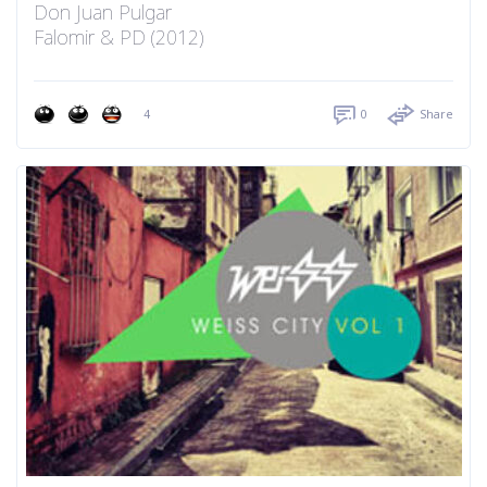
Don Juan Pulgar
Falomir & PD (2012)
4
0
Share