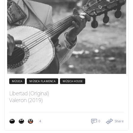
MÚSICA
MÚSICA FLAMENCA
MÚSICA HOUSE
Libertad (Original)
Valeron (2019)
4
0
Share