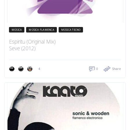
MÚSICA
MÚSICA FLAMENCA
MÚSICA TECNO
Espiritu (Original Mix)
Seve (2012)
4
0
Share