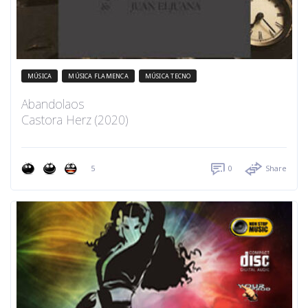
MÚSICA
MÚSICA FLAMENCA
MÚSICA TECNO
Abandolaos
Castora Herz (2020)
5
0
Share