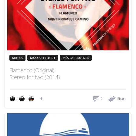
MÚSICA
MÚSICA CHILLOUT
MÚSICA FLAMENCA
Flamenco (Original)
Stereo for two (2014)
4
0
Share