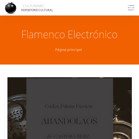
Skip
CULTURAMO
to
REPOSITORIO CULTURAL
content
Flamenco Electrónico
Página principal