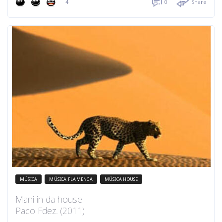
4
0
Share
MÚSICA
MÚSICA FLAMENCA
MÚSICA HOUSE
Mani in da house
Paco Fdez. (2011)