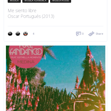
MÚSICA
MÚSICA FLAMENCA
MÚSICA HOUSE
Me siento libre
Oscar Portugués (2013)
4
0
Share