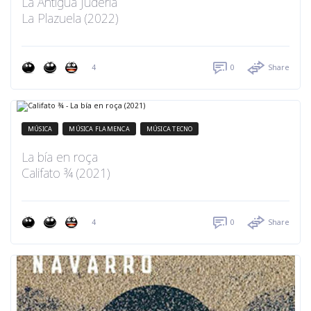
La Antigua Judería
La Plazuela (2022)
4
0
Share
MÚSICA
MÚSICA FLAMENCA
MÚSICA TECNO
La bía en roça
Califato ¾ (2021)
4
0
Share