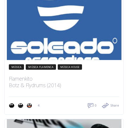
MÚSICA
MÚSICA FLAMENCA
MÚSICA HOUSE
Flamenkito
Botz & Flydrums (2014)
4
0
Share