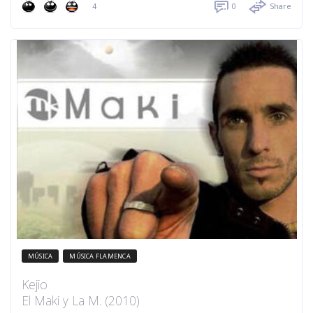
4
0
Share
MÚSICA
MÚSICA FLAMENCA
Kejio
El Maki y La M. (2010)