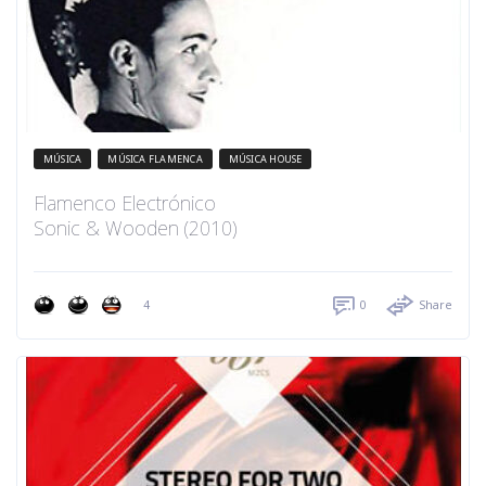
MÚSICA
MÚSICA FLAMENCA
MÚSICA HOUSE
Flamenco Electrónico
Sonic & Wooden (2010)
4
0
Share