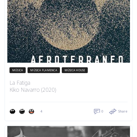
MÚSICA
MÚSICA FLAMENCA
MÚSICA HOUSE
La Fatiga
Kiko Navarro (2020)
4
0
Share