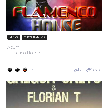
MÚSICA
MÚSICA FLAMENCA
Album
Flamenco House
4
0
Share