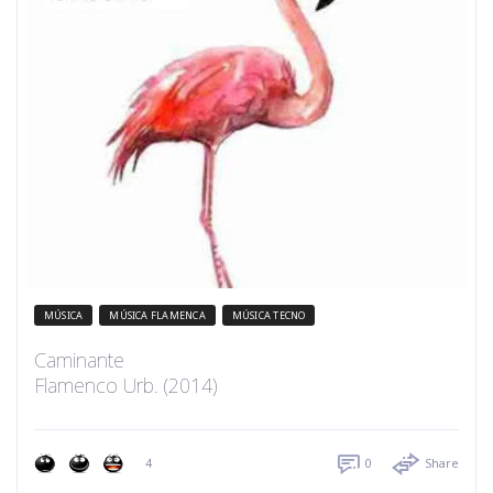
MÚSICA
MÚSICA FLAMENCA
MÚSICA TECNO
Caminante
Flamenco Urb. (2014)
4
0
Share