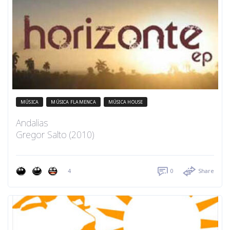
MÚSICA
MÚSICA FLAMENCA
MÚSICA HOUSE
Andalias
Gregor Salto (2010)
4
0
Share