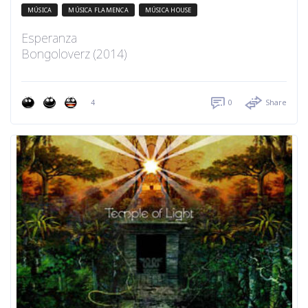
MÚSICA
MÚSICA FLAMENCA
MÚSICA HOUSE
Esperanza
Bongoloverz (2014)
4
0
Share