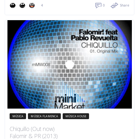
4
0
Share
MÚSICA
MÚSICA FLAMENCA
MÚSICA HOUSE
Chiquillo (Out now)
Falomir & PR (2013)