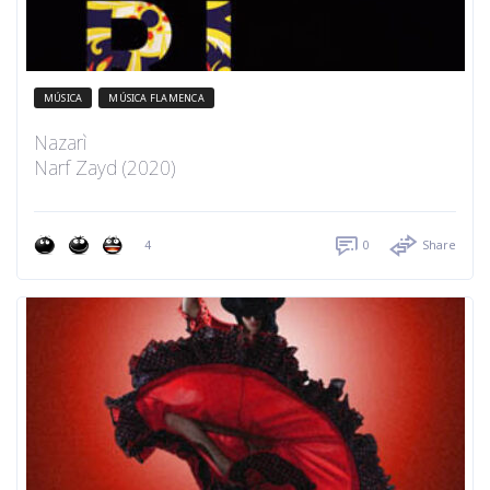
MÚSICA
MÚSICA FLAMENCA
Nazarì
Narf Zayd (2020)
4
0
Share