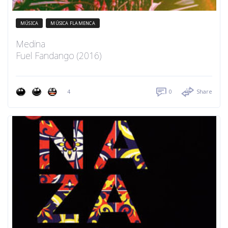
MÚSICA
MÚSICA FLAMENCA
Medina
Fuel Fandango (2016)
4
0
Share