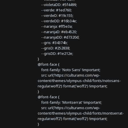
--violetaDD: #5f4499;
--verde: #1ed760;
--verdeD: #19c155;
--verdeDD: #16b34e;
--naranja: #ff5e3a;
--naranjaD: #eb4520;
--naranjaDD: #d7320d;
--gris: #34374b;
--grisD: #252838;
--grisDD: #1e212e;
}
@font-face {
font-family: 'Noto Sans' !important;
src: url('https://culturamo.com/wp-
content/themes/olympus-child/fonts/notosans-
regular.woff2') format('woff2') !important;
}
@font-face {
font-family: 'Montserrat' !important;
src: url('https://culturamo.com/wp-
content/themes/olympus-child/fonts/montserrat-
regular.woff2') format('woff2') !important;
}