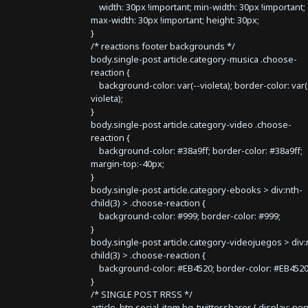
width: 30px !important; min-width: 30px !important;
max-width: 30px !important; height: 30px;
}
/* reactions footer backgrounds */
body.single-post article.category-musica .choose-
reaction {
background-color: var(--violeta); border-color: var(
violeta);
}
body.single-post article.category-video .choose-
reaction {
background-color: #38a9ff; border-color: #38a9ff;
margin-top:-40px;
}
body.single-post article.category-ebooks > div:nth-
child(3) > .choose-reaction {
background-color: #999; border-color: #999;
}
body.single-post article.category-videojuegos > div:
child(3) > .choose-reaction {
background-color: #EB4520; border-color: #EB4520
}
/* SINGLE POST RRSS */
article .btn.social-item.bg-twitter.sharer { display: no