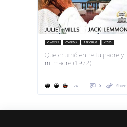
CLÁSICAS
COMEDIA
PELÍCULAS
VIDEO
Que ocurrió entre tu padre y
mi madre (1972)
0
Share
24