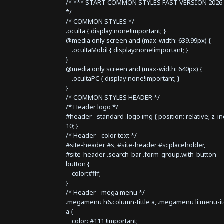
/* *** START COMMON STYLES FAST VERSION 2026 
*/
/* COMMON STYLES */
.oculta { display:none!important; }
@media only screen and (max-width: 639.99px) {
.ocultaMobil { display:none!important; }
}
@media only screen and (max-width: 640px) {
.ocultaPC { display:none!important; }
}
/* COMMON STYLES HEADER */
/* Header logo */
#header--standard .logo img { position: relative; z-i
10; }
/* Header - color text */
#site-header #s, #site-header #s::placeholder,
#site-header .search-bar .form-group.with-button
button {
color:#fff;
}
/* Header - mega menu */
.megamenu h6.column-tittle a, .megamenu li.menu-i
a {
color: #111 !important;