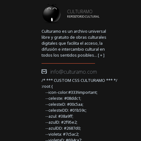
CULTURAMO
REPOSITORIO CULTURAL
Culturamo es un archivo universal
libre y gratuito de obras culturales
digitales que facilita el acceso, la
difusión e intercambio cultural en
todos los sentidos posibles... [
+
]
info@culturamo.com
/* *** CUSTOM CSS CULTURAMO *** */
:root {
--icon-color:#333!important;
--celeste: #08ddc1;
--celesteD: #00c5aa;
--celesteDD: #01b59c;
--azul: #38a9ff;
--azulD: #2f95e2;
--azulDD: #2687d0;
--violeta: #7c5ac2;
--violetaD: #694ca7;