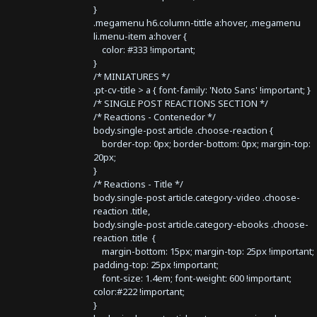
}
.megamenu h6.column-tittle a:hover, .megamenu
li.menu-item a:hover {
color: #333 !important;
}
/* MINIATURES */
.pt-cv-title > a { font-family: 'Noto Sans' !important; }
/* SINGLE POST REACTIONS SECTION */
/* Reactions - Contenedor */
body.single-post article .choose-reaction {
border-top: 0px; border-bottom: 0px; margin-top:
20px;
}
/* Reactions - Title */
body.single-post article.category-video .choose-
reaction .title,
body.single-post article.category-ebooks .choose-
reaction .title {
margin-bottom: 15px; margin-top: 25px !important;
padding-top: 25px !important;
font-size: 1.4em; font-weight: 600 !important;
color:#222 !important;
}