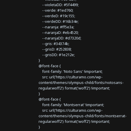
--violetaDD: #5f4499;
--verde: #1ed760;
--verdeD: #19c155;
--verdeDD: #16b34e;
--naranja: #ff5e3a;
--naranjaD: #eb4520;
--naranjaDD: #d7320d;
--gris: #34374b;
--grisD: #252838;
--grisDD: #1e212e;
}
@font-face {
font-family: 'Noto Sans' !important;
src: url('https://culturamo.com/wp-
content/themes/olympus-child/fonts/notosans-
regular.woff2') format('woff2') !important;
}
@font-face {
font-family: 'Montserrat' !important;
src: url('https://culturamo.com/wp-
content/themes/olympus-child/fonts/montserrat-
regular.woff2') format('woff2') !important;
}