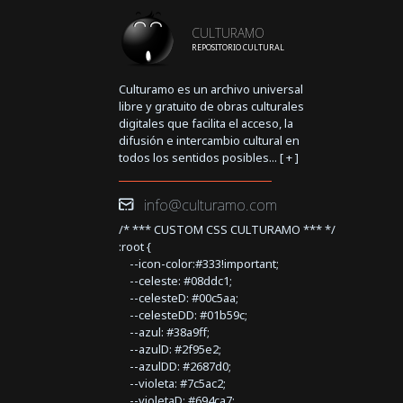
CULTURAMO
REPOSITORIO CULTURAL
Culturamo es un archivo universal
libre y gratuito de obras culturales
digitales que facilita el acceso, la
difusión e intercambio cultural en
todos los sentidos posibles... [
+
]
info@culturamo.com
/* *** CUSTOM CSS CULTURAMO *** */
:root {
--icon-color:#333!important;
--celeste: #08ddc1;
--celesteD: #00c5aa;
--celesteDD: #01b59c;
--azul: #38a9ff;
--azulD: #2f95e2;
--azulDD: #2687d0;
--violeta: #7c5ac2;
--violetaD: #694ca7;