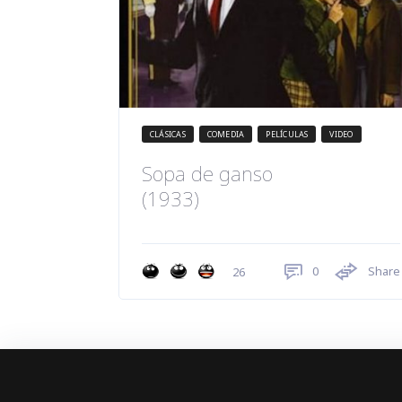
CLÁSICAS
COMEDIA
PELÍCULAS
VIDEO
Sopa de ganso
(1933)
0
Share
26