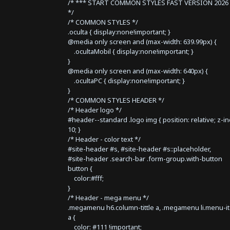
/* *** START COMMON STYLES FAST VERSION 2026 
*/
/* COMMON STYLES */
.oculta { display:none!important; }
@media only screen and (max-width: 639.99px) {
.ocultaMobil { display:none!important; }
}
@media only screen and (max-width: 640px) {
.ocultaPC { display:none!important; }
}
/* COMMON STYLES HEADER */
/* Header logo */
#header--standard .logo img { position: relative; z-i
10; }
/* Header - color text */
#site-header #s, #site-header #s::placeholder,
#site-header .search-bar .form-group.with-button
button {
color:#fff;
}
/* Header - mega menu */
.megamenu h6.column-tittle a, .megamenu li.menu-i
a {
color: #111 !important;