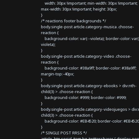
width: 30px !important; min-width: 30px !important;
max-width: 30px !important; height: 30px;
}
/* reactions footer backgrounds */
body.single-post article.category-musica .choose-
reaction {
background-color: var(--violeta); border-color: var(
violeta);
}
body.single-post article.category-video .choose-
reaction {
background-color: #38a9ff; border-color: #38a9ff;
margin-top:-40px;
}
body.single-post article.category-ebooks > div:nth-
child(3) > .choose-reaction {
background-color: #999; border-color: #999;
}
body.single-post article.category-videojuegos > div:
child(3) > .choose-reaction {
background-color: #EB4520; border-color: #EB4520
}
/* SINGLE POST RRSS */
article .btn.social-item.bg-twitter.sharer { display: no