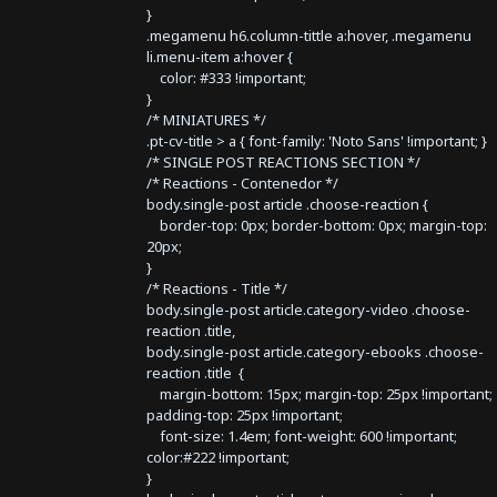
}
.megamenu h6.column-tittle a:hover, .megamenu
li.menu-item a:hover {
color: #333 !important;
}
/* MINIATURES */
.pt-cv-title > a { font-family: 'Noto Sans' !important; }
/* SINGLE POST REACTIONS SECTION */
/* Reactions - Contenedor */
body.single-post article .choose-reaction {
border-top: 0px; border-bottom: 0px; margin-top:
20px;
}
/* Reactions - Title */
body.single-post article.category-video .choose-
reaction .title,
body.single-post article.category-ebooks .choose-
reaction .title {
margin-bottom: 15px; margin-top: 25px !important;
padding-top: 25px !important;
font-size: 1.4em; font-weight: 600 !important;
color:#222 !important;
}