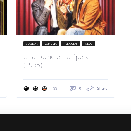
CLÁSICAS
COMEDIA
PELÍCULAS
VIDEO
Una noche en la ópera
(1935)
0
Share
33