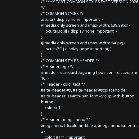
/* *** START COMMON STYLES FAST VERSION 2026 
*/
/* COMMON STYLES */
.oculta { display:none!important; }
@media only screen and (max-width: 639.99px) {
.ocultaMobil { display:none!important; }
}
@media only screen and (max-width: 640px) {
.ocultaPC { display:none!important; }
}
/* COMMON STYLES HEADER */
/* Header logo */
#header--standard .logo img { position: relative; z-i
10; }
/* Header - color text */
#site-header #s, #site-header #s::placeholder,
#site-header .search-bar .form-group.with-button
button {
color:#fff;
}
/* Header - mega menu */
.megamenu h6.column-tittle a, .megamenu li.menu-i
a {
color: #111 !important;