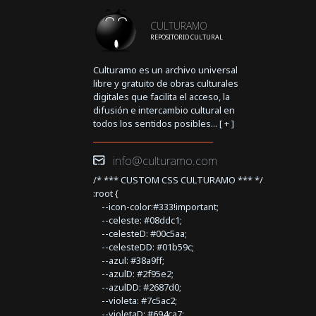
CULTURAMO
REPOSITORIO CULTURAL
Culturamo es un archivo universal
libre y gratuito de obras culturales
digitales que facilita el acceso, la
difusión e intercambio cultural en
todos los sentidos posibles... [
+
]
info@culturamo.com
/* *** CUSTOM CSS CULTURAMO *** */
:root {
--icon-color:#333!important;
--celeste: #08ddc1;
--celesteD: #00c5aa;
--celesteDD: #01b59c;
--azul: #38a9ff;
--azulD: #2f95e2;
--azulDD: #2687d0;
--violeta: #7c5ac2;
--violetaD: #694ca7;