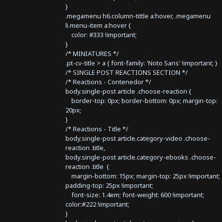
}
.megamenu h6.column-tittle a:hover, .megamenu
li.menu-item a:hover {
color: #333 !important;
}
/* MINIATURES */
.pt-cv-title > a { font-family: 'Noto Sans' !important; }
/* SINGLE POST REACTIONS SECTION */
/* Reactions - Contenedor */
body.single-post article .choose-reaction {
border-top: 0px; border-bottom: 0px; margin-top:
20px;
}
/* Reactions - Title */
body.single-post article.category-video .choose-
reaction .title,
body.single-post article.category-ebooks .choose-
reaction .title {
margin-bottom: 15px; margin-top: 25px !important;
padding-top: 25px !important;
font-size: 1.4em; font-weight: 600 !important;
color:#222 !important;
}