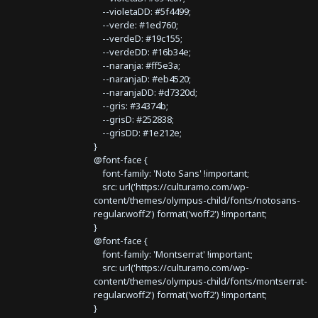
--violetaDD: #5f4499;
--verde: #1ed760;
--verdeD: #19c155;
--verdeDD: #16b34e;
--naranja: #ff5e3a;
--naranjaD: #eb4520;
--naranjaDD: #d7320d;
--gris: #34374b;
--grisD: #252838;
--grisDD: #1e212e;
}
@font-face {
font-family: 'Noto Sans' !important;
src: url('https://culturamo.com/wp-
content/themes/olympus-child/fonts/notosans-
regular.woff2') format('woff2') !important;
}
@font-face {
font-family: 'Montserrat' !important;
src: url('https://culturamo.com/wp-
content/themes/olympus-child/fonts/montserrat-
regular.woff2') format('woff2') !important;
}