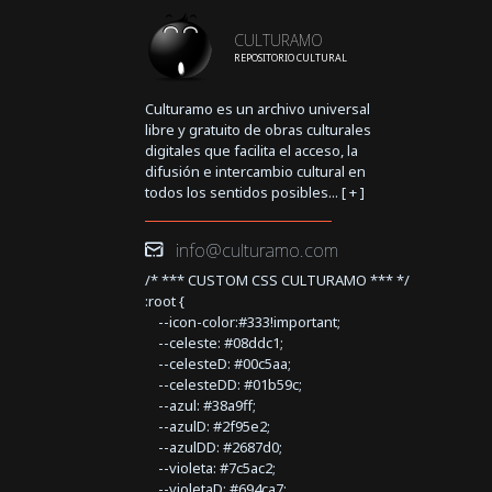
CULTURAMO
REPOSITORIO CULTURAL
Culturamo es un archivo universal
libre y gratuito de obras culturales
digitales que facilita el acceso, la
difusión e intercambio cultural en
todos los sentidos posibles... [
+
]
info@culturamo.com
/* *** CUSTOM CSS CULTURAMO *** */
:root {
--icon-color:#333!important;
--celeste: #08ddc1;
--celesteD: #00c5aa;
--celesteDD: #01b59c;
--azul: #38a9ff;
--azulD: #2f95e2;
--azulDD: #2687d0;
--violeta: #7c5ac2;
--violetaD: #694ca7;