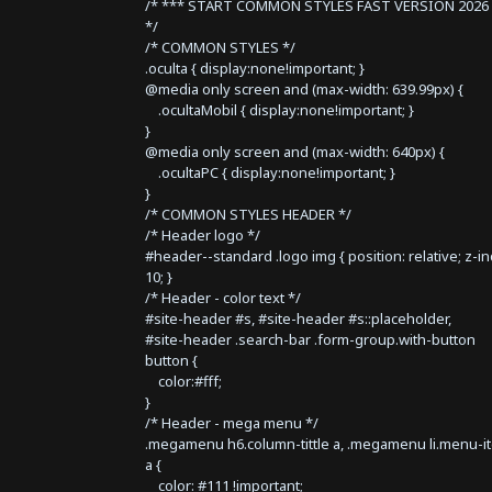
/* *** START COMMON STYLES FAST VERSION 2026 
*/
/* COMMON STYLES */
.oculta { display:none!important; }
@media only screen and (max-width: 639.99px) {
.ocultaMobil { display:none!important; }
}
@media only screen and (max-width: 640px) {
.ocultaPC { display:none!important; }
}
/* COMMON STYLES HEADER */
/* Header logo */
#header--standard .logo img { position: relative; z-i
10; }
/* Header - color text */
#site-header #s, #site-header #s::placeholder,
#site-header .search-bar .form-group.with-button
button {
color:#fff;
}
/* Header - mega menu */
.megamenu h6.column-tittle a, .megamenu li.menu-i
a {
color: #111 !important;