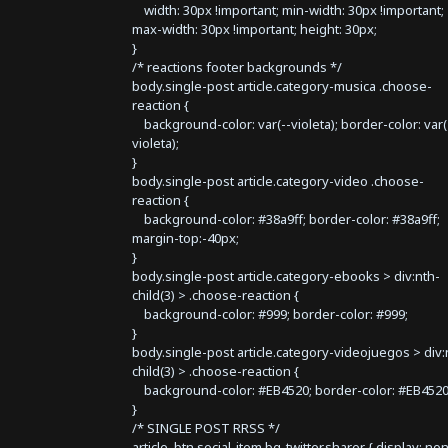
width: 30px !important; min-width: 30px !important;
max-width: 30px !important; height: 30px;
}
/* reactions footer backgrounds */
body.single-post article.category-musica .choose-
reaction {
background-color: var(--violeta); border-color: var(
violeta);
}
body.single-post article.category-video .choose-
reaction {
background-color: #38a9ff; border-color: #38a9ff;
margin-top:-40px;
}
body.single-post article.category-ebooks > div:nth-
child(3) > .choose-reaction {
background-color: #999; border-color: #999;
}
body.single-post article.category-videojuegos > div:
child(3) > .choose-reaction {
background-color: #EB4520; border-color: #EB4520
}
/* SINGLE POST RRSS */
article .btn.social-item.bg-twitter.sharer { display: no