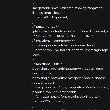
}
.megamenu h6.column-tittle a:hover, .megamenu
li.menu-item a:hover {
color: #333 !important;
}
/* MINIATURES */
.pt-cv-title > a { font-family: 'Noto Sans' !important; }
/* SINGLE POST REACTIONS SECTION */
/* Reactions - Contenedor */
body.single-post article .choose-reaction {
border-top: 0px; border-bottom: 0px; margin-top:
20px;
}
/* Reactions - Title */
body.single-post article.category-video .choose-
reaction .title,
body.single-post article.category-ebooks .choose-
reaction .title {
margin-bottom: 15px; margin-top: 25px !important;
padding-top: 25px !important;
font-size: 1.4em; font-weight: 600 !important;
color:#222 !important;
}