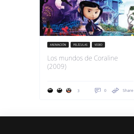
ANIMACIÓN
PELÍCULAS
VIDEO
Los mundos de Coraline
(2009)
0
Share
3