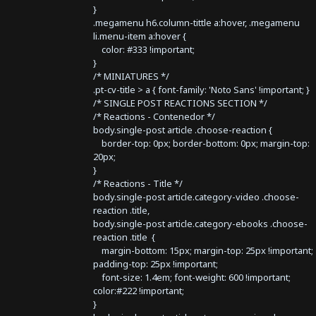
}
.megamenu h6.column-tittle a:hover, .megamenu
li.menu-item a:hover {
color: #333 !important;
}
/* MINIATURES */
.pt-cv-title > a { font-family: 'Noto Sans' !important; }
/* SINGLE POST REACTIONS SECTION */
/* Reactions - Contenedor */
body.single-post article .choose-reaction {
border-top: 0px; border-bottom: 0px; margin-top:
20px;
}
/* Reactions - Title */
body.single-post article.category-video .choose-
reaction .title,
body.single-post article.category-ebooks .choose-
reaction .title {
margin-bottom: 15px; margin-top: 25px !important;
padding-top: 25px !important;
font-size: 1.4em; font-weight: 600 !important;
color:#222 !important;
}