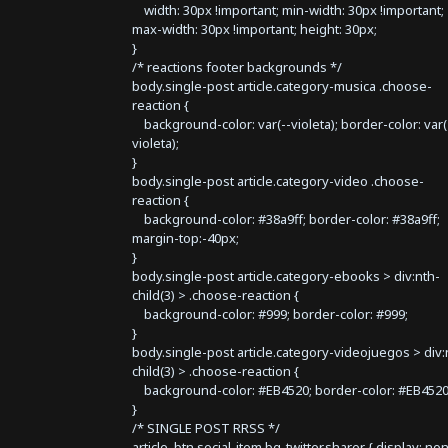
width: 30px !important; min-width: 30px !important;
max-width: 30px !important; height: 30px;
}
/* reactions footer backgrounds */
body.single-post article.category-musica .choose-
reaction {
background-color: var(--violeta); border-color: var(
violeta);
}
body.single-post article.category-video .choose-
reaction {
background-color: #38a9ff; border-color: #38a9ff;
margin-top:-40px;
}
body.single-post article.category-ebooks > div:nth-
child(3) > .choose-reaction {
background-color: #999; border-color: #999;
}
body.single-post article.category-videojuegos > div:
child(3) > .choose-reaction {
background-color: #EB4520; border-color: #EB4520
}
/* SINGLE POST RRSS */
article .btn.social-item.bg-twitter.sharer { display: no