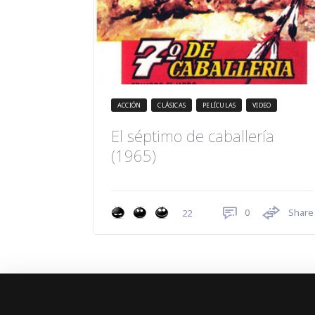
ACCIÓN
CLÁSICAS
PELÍCULAS
VIDEO
El séptimo de caballería
(1965)
0
Share
22