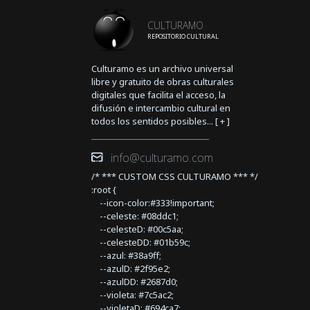
CULTURAMO
REPOSITORIO CULTURAL
Culturamo es un archivo universal
libre y gratuito de obras culturales
digitales que facilita el acceso, la
difusión e intercambio cultural en
todos los sentidos posibles... [
+
]
info@culturamo.com
/* *** CUSTOM CSS CULTURAMO *** */
:root {
--icon-color:#333!important;
--celeste: #08ddc1;
--celesteD: #00c5aa;
--celesteDD: #01b59c;
--azul: #38a9ff;
--azulD: #2f95e2;
--azulDD: #2687d0;
--violeta: #7c5ac2;
--violetaD: #694ca7;