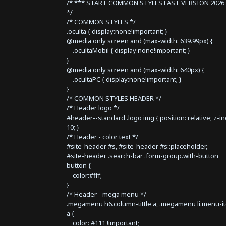
/* *** START COMMON STYLES FAST VERSION 2026 
*/
/* COMMON STYLES */
.oculta { display:none!important; }
@media only screen and (max-width: 639.99px) {
.ocultaMobil { display:none!important; }
}
@media only screen and (max-width: 640px) {
.ocultaPC { display:none!important; }
}
/* COMMON STYLES HEADER */
/* Header logo */
#header--standard .logo img { position: relative; z-i
10; }
/* Header - color text */
#site-header #s, #site-header #s::placeholder,
#site-header .search-bar .form-group.with-button
button {
color:#fff;
}
/* Header - mega menu */
.megamenu h6.column-tittle a, .megamenu li.menu-i
a {
color: #111 !important;