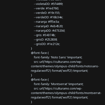
--violetaDD: #5f4499;
--verde: #1ed760;
--verdeD: #19c155;
--verdeDD: #16b34e;
--naranja: #ff5e3a;
--naranjaD: #eb4520;
--naranjaDD: #d7320d;
--gris: #34374b;
--grisD: #252838;
--grisDD: #1e212e;
}
@font-face {
font-family: 'Noto Sans' !important;
src: url('https://culturamo.com/wp-
content/themes/olympus-child/fonts/notosans-
regular.woff2') format('woff2') !important;
}
@font-face {
font-family: 'Montserrat' !important;
src: url('https://culturamo.com/wp-
content/themes/olympus-child/fonts/montserrat-
regular.woff2') format('woff2') !important;
}