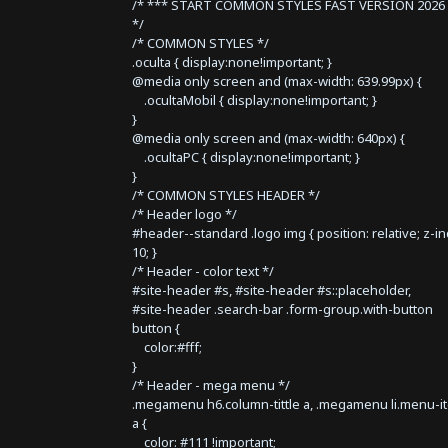
/* *** START COMMON STYLES FAST VERSION 2026 
*/
/* COMMON STYLES */
.oculta { display:none!important; }
@media only screen and (max-width: 639.99px) {
.ocultaMobil { display:none!important; }
}
@media only screen and (max-width: 640px) {
.ocultaPC { display:none!important; }
}
/* COMMON STYLES HEADER */
/* Header logo */
#header--standard .logo img { position: relative; z-i
10; }
/* Header - color text */
#site-header #s, #site-header #s::placeholder,
#site-header .search-bar .form-group.with-button
button {
color:#fff;
}
/* Header - mega menu */
.megamenu h6.column-tittle a, .megamenu li.menu-i
a {
color: #111 !important;