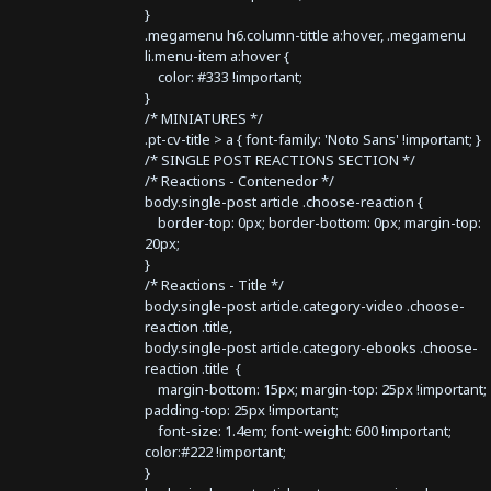
}
.megamenu h6.column-tittle a:hover, .megamenu
li.menu-item a:hover {
color: #333 !important;
}
/* MINIATURES */
.pt-cv-title > a { font-family: 'Noto Sans' !important; }
/* SINGLE POST REACTIONS SECTION */
/* Reactions - Contenedor */
body.single-post article .choose-reaction {
border-top: 0px; border-bottom: 0px; margin-top:
20px;
}
/* Reactions - Title */
body.single-post article.category-video .choose-
reaction .title,
body.single-post article.category-ebooks .choose-
reaction .title {
margin-bottom: 15px; margin-top: 25px !important;
padding-top: 25px !important;
font-size: 1.4em; font-weight: 600 !important;
color:#222 !important;
}