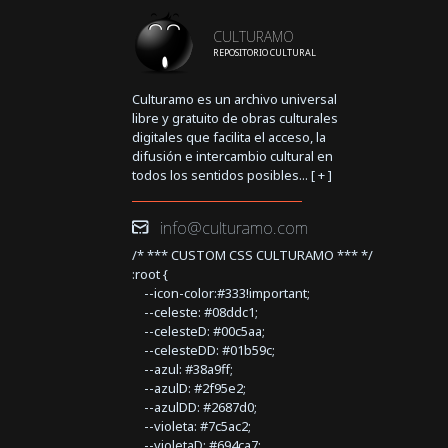
CULTURAMO
REPOSITORIO CULTURAL
Culturamo es un archivo universal
libre y gratuito de obras culturales
digitales que facilita el acceso, la
difusión e intercambio cultural en
todos los sentidos posibles... [
+
]
info@culturamo.com
/* *** CUSTOM CSS CULTURAMO *** */
:root {
--icon-color:#333!important;
--celeste: #08ddc1;
--celesteD: #00c5aa;
--celesteDD: #01b59c;
--azul: #38a9ff;
--azulD: #2f95e2;
--azulDD: #2687d0;
--violeta: #7c5ac2;
--violetaD: #694ca7;