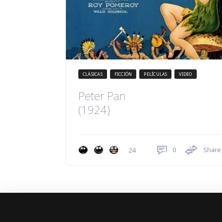
CLÁSICAS
FICCIÓN
PELÍCULAS
VIDEO
Peter Pan
(1924)
0
Share
24