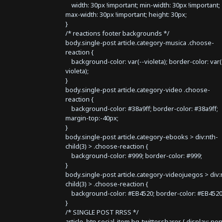
width: 30px !important; min-width: 30px !important;
max-width: 30px !important; height: 30px;
}
/* reactions footer backgrounds */
body.single-post article.category-musica .choose-
reaction {
background-color: var(--violeta); border-color: var(
violeta);
}
body.single-post article.category-video .choose-
reaction {
background-color: #38a9ff; border-color: #38a9ff;
margin-top:-40px;
}
body.single-post article.category-ebooks > div:nth-
child(3) > .choose-reaction {
background-color: #999; border-color: #999;
}
body.single-post article.category-videojuegos > div:
child(3) > .choose-reaction {
background-color: #EB4520; border-color: #EB4520
}
/* SINGLE POST RRSS */
article .btn.social-item.bg-twitter.sharer { display: no