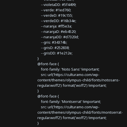
--violetaDD: #5f4499;
--verde: #1ed760;
--verdeD: #19c155;
--verdeDD: #16b34e;
--naranja: #ff5e3a;
--naranjaD: #eb4520;
--naranjaDD: #d7320d;
--gris: #34374b;
--grisD: #252838;
--grisDD: #1e212e;
}
@font-face {
font-family: 'Noto Sans' !important;
src: url('https://culturamo.com/wp-
content/themes/olympus-child/fonts/notosans-
regular.woff2') format('woff2') !important;
}
@font-face {
font-family: 'Montserrat' !important;
src: url('https://culturamo.com/wp-
content/themes/olympus-child/fonts/montserrat-
regular.woff2') format('woff2') !important;
}