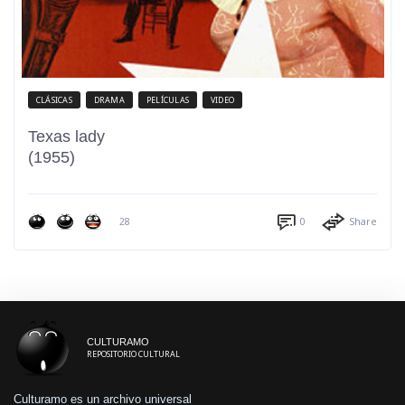
CLÁSICAS
DRAMA
PELÍCULAS
VIDEO
Texas lady
(1955)
28
0
Share
CULTURAMO
REPOSITORIO CULTURAL
Culturamo es un archivo universal