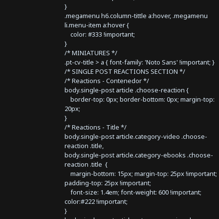
}
.megamenu h6.column-tittle a:hover, .megamenu
li.menu-item a:hover {
color: #333 !important;
}
/* MINIATURES */
.pt-cv-title > a { font-family: 'Noto Sans' !important; }
/* SINGLE POST REACTIONS SECTION */
/* Reactions - Contenedor */
body.single-post article .choose-reaction {
border-top: 0px; border-bottom: 0px; margin-top:
20px;
}
/* Reactions - Title */
body.single-post article.category-video .choose-
reaction .title,
body.single-post article.category-ebooks .choose-
reaction .title {
margin-bottom: 15px; margin-top: 25px !important;
padding-top: 25px !important;
font-size: 1.4em; font-weight: 600 !important;
color:#222 !important;
}