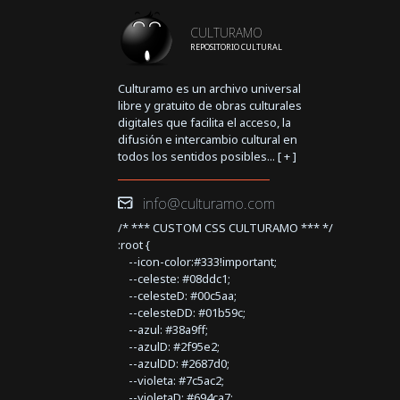
CULTURAMO
REPOSITORIO CULTURAL
Culturamo es un archivo universal
libre y gratuito de obras culturales
digitales que facilita el acceso, la
difusión e intercambio cultural en
todos los sentidos posibles... [
+
]
info@culturamo.com
/* *** CUSTOM CSS CULTURAMO *** */
:root {
--icon-color:#333!important;
--celeste: #08ddc1;
--celesteD: #00c5aa;
--celesteDD: #01b59c;
--azul: #38a9ff;
--azulD: #2f95e2;
--azulDD: #2687d0;
--violeta: #7c5ac2;
--violetaD: #694ca7;