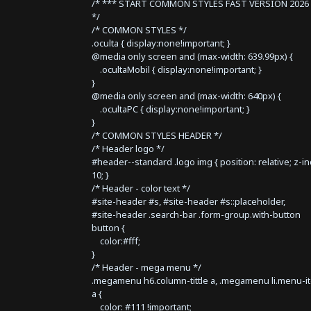
/* *** START COMMON STYLES FAST VERSION 2026 
*/
/* COMMON STYLES */
.oculta { display:none!important; }
@media only screen and (max-width: 639.99px) {
.ocultaMobil { display:none!important; }
}
@media only screen and (max-width: 640px) {
.ocultaPC { display:none!important; }
}
/* COMMON STYLES HEADER */
/* Header logo */
#header--standard .logo img { position: relative; z-i
10; }
/* Header - color text */
#site-header #s, #site-header #s::placeholder,
#site-header .search-bar .form-group.with-button
button {
color:#fff;
}
/* Header - mega menu */
.megamenu h6.column-tittle a, .megamenu li.menu-i
a {
color: #111 !important;