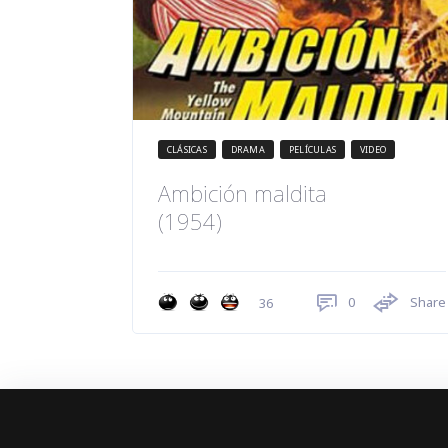
CLÁSICAS
DRAMA
PELÍCULAS
VIDEO
Ambición maldita
(1954)
0
Share
36