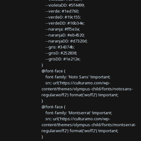
--violetaDD: #5f4499;
--verde: #1ed760;
--verdeD: #19c155;
--verdeDD: #16b34e;
--naranja: #ff5e3a;
--naranjaD: #eb4520;
--naranjaDD: #d7320d;
--gris: #34374b;
--grisD: #252838;
--grisDD: #1e212e;
}
@font-face {
font-family: 'Noto Sans' !important;
src: url('https://culturamo.com/wp-
content/themes/olympus-child/fonts/notosans-
regular.woff2') format('woff2') !important;
}
@font-face {
font-family: 'Montserrat' !important;
src: url('https://culturamo.com/wp-
content/themes/olympus-child/fonts/montserrat-
regular.woff2') format('woff2') !important;
}