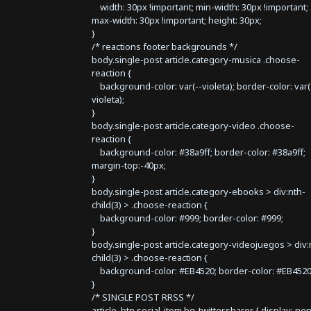
width: 30px !important; min-width: 30px !important;
max-width: 30px !important; height: 30px;
}
/* reactions footer backgrounds */
body.single-post article.category-musica .choose-
reaction {
background-color: var(--violeta); border-color: var(
violeta);
}
body.single-post article.category-video .choose-
reaction {
background-color: #38a9ff; border-color: #38a9ff;
margin-top:-40px;
}
body.single-post article.category-ebooks > div:nth-
child(3) > .choose-reaction {
background-color: #999; border-color: #999;
}
body.single-post article.category-videojuegos > div:
child(3) > .choose-reaction {
background-color: #EB4520; border-color: #EB4520
}
/* SINGLE POST RRSS */
article .btn.social-item.bg-twitter.sharer { display: no