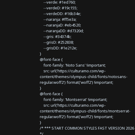
--verde: #1ed760;
--verdeD: #19c155;
--verdeDD: #16b34e;
--naranja: #ff5e3a;
--naranjaD: #eb4520;
--naranjaDD: #d7320d;
--gris: #34374b;
--grisD: #252838;
--grisDD: #1e212e;
}
@font-face {
font-family: 'Noto Sans' !important;
src: url('https://culturamo.com/wp-
content/themes/olympus-child/fonts/notosans-
regular.woff2') format('woff2') !important;
}
@font-face {
font-family: 'Montserrat' !important;
src: url('https://culturamo.com/wp-
content/themes/olympus-child/fonts/montserrat-
regular.woff2') format('woff2') !important;
}
/* *** START COMMON STYLES FAST VERSION 2026 
*/