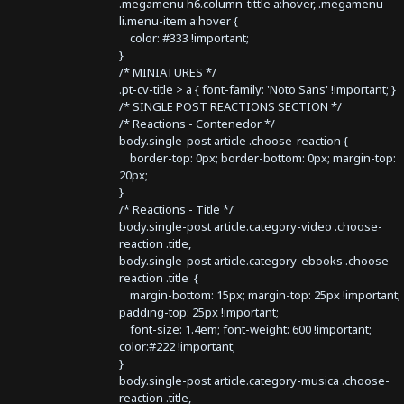
.megamenu h6.column-tittle a:hover, .megamenu
li.menu-item a:hover {
color: #333 !important;
}
/* MINIATURES */
.pt-cv-title > a { font-family: 'Noto Sans' !important; }
/* SINGLE POST REACTIONS SECTION */
/* Reactions - Contenedor */
body.single-post article .choose-reaction {
border-top: 0px; border-bottom: 0px; margin-top:
20px;
}
/* Reactions - Title */
body.single-post article.category-video .choose-
reaction .title,
body.single-post article.category-ebooks .choose-
reaction .title {
margin-bottom: 15px; margin-top: 25px !important;
padding-top: 25px !important;
font-size: 1.4em; font-weight: 600 !important;
color:#222 !important;
}
body.single-post article.category-musica .choose-
reaction .title,