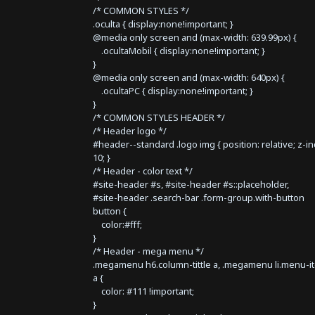
/* COMMON STYLES */
.oculta { display:none!important; }
@media only screen and (max-width: 639.99px) {
.ocultaMobil { display:none!important; }
}
@media only screen and (max-width: 640px) {
.ocultaPC { display:none!important; }
}
/* COMMON STYLES HEADER */
/* Header logo */
#header--standard .logo img { position: relative; z-i
10; }
/* Header - color text */
#site-header #s, #site-header #s::placeholder,
#site-header .search-bar .form-group.with-button
button {
color:#fff;
}
/* Header - mega menu */
.megamenu h6.column-tittle a, .megamenu li.menu-i
a {
color: #111 !important;
}