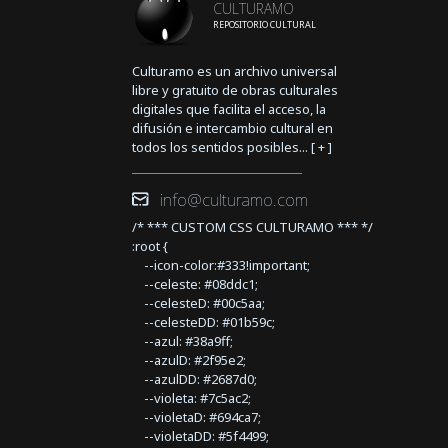
CULTURAMO
REPOSITORIO CULTURAL
Culturamo es un archivo universal
libre y gratuito de obras culturales
digitales que facilita el acceso, la
difusión e intercambio cultural en
todos los sentidos posibles... [
+
]
info@culturamo.com
/* *** CUSTOM CSS CULTURAMO *** */
:root {
--icon-color:#333!important;
--celeste: #08ddc1;
--celesteD: #00c5aa;
--celesteDD: #01b59c;
--azul: #38a9ff;
--azulD: #2f95e2;
--azulDD: #2687d0;
--violeta: #7c5ac2;
--violetaD: #694ca7;
--violetaDD: #5f4499;