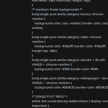
max-width: 30px !important; height: 30px;
}
/* reactions footer backgrounds */
body.single-post article.category-musica .choose-
reaction {
background-color: var(--violeta); border-color: var(
violeta);
}
body.single-post article.category-video .choose-
reaction {
background-color: #38a9ff; border-color: #38a9ff;
margin-top:-40px;
}
body.single-post article.category-ebooks > div:nth-
child(3) > .choose-reaction {
background-color: #999; border-color: #999;
}
body.single-post article.category-videojuegos > div:
child(3) > .choose-reaction {
background-color: #EB4520; border-color: #EB4520
}
/* SINGLE POST RRSS */
article .btn.social-item.bg-twitter.sharer { display: no
!important; }