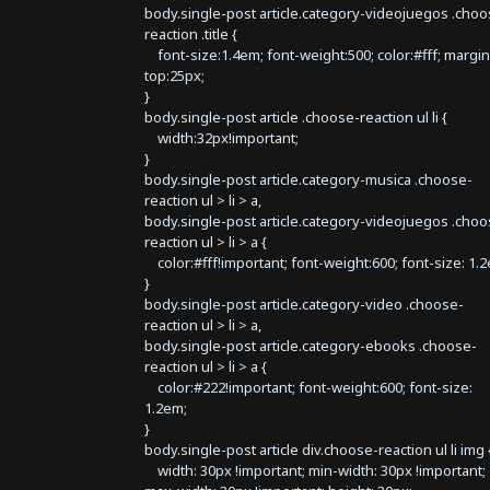
body.single-post article.category-videojuegos .choo
reaction .title {
font-size:1.4em; font-weight:500; color:#fff; margin
top:25px;
}
body.single-post article .choose-reaction ul li {
width:32px!important;
}
body.single-post article.category-musica .choose-
reaction ul > li > a,
body.single-post article.category-videojuegos .choo
reaction ul > li > a {
color:#fff!important; font-weight:600; font-size: 1.
}
body.single-post article.category-video .choose-
reaction ul > li > a,
body.single-post article.category-ebooks .choose-
reaction ul > li > a {
color:#222!important; font-weight:600; font-size:
1.2em;
}
body.single-post article div.choose-reaction ul li img 
width: 30px !important; min-width: 30px !important;