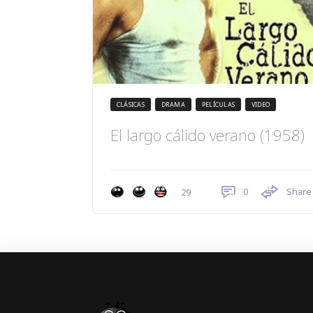
CLÁSICAS
DRAMA
PELÍCULAS
VIDEO
El largo cálido verano (1958)
0
Share
29