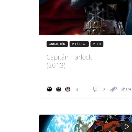
ANIMACIÓN
PELÍCULAS
VIDEO
Capitán Harlock
(2013)
0
Share
3