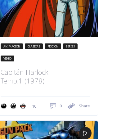
ANIMACIÓN
CLÁSICAS
FICCIÓN
SERIES
VIDEO
Capitán Harlock
Temp.1 (1978)
0
Share
10