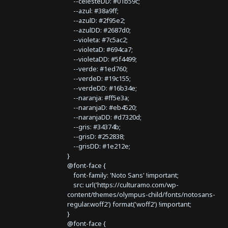
--celesteDD: #01b59c;
--azul: #38a9ff;
--azulD: #2f95e2;
--azulDD: #2687d0;
--violeta: #7c5ac2;
--violetaD: #694ca7;
--violetaDD: #5f4499;
--verde: #1ed760;
--verdeD: #19c155;
--verdeDD: #16b34e;
--naranja: #ff5e3a;
--naranjaD: #eb4520;
--naranjaDD: #d7320d;
--gris: #34374b;
--grisD: #252838;
--grisDD: #1e212e;
}
@font-face {
font-family: 'Noto Sans' !important;
src: url('https://culturamo.com/wp-
content/themes/olympus-child/fonts/notosans-
regular.woff2') format('woff2') !important;
}
@font-face {