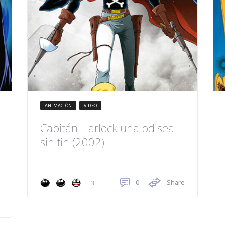
ANIMACIÓN
VIDEO
Capitán Harlock una odisea
sin fin (2002)
0
Share
3