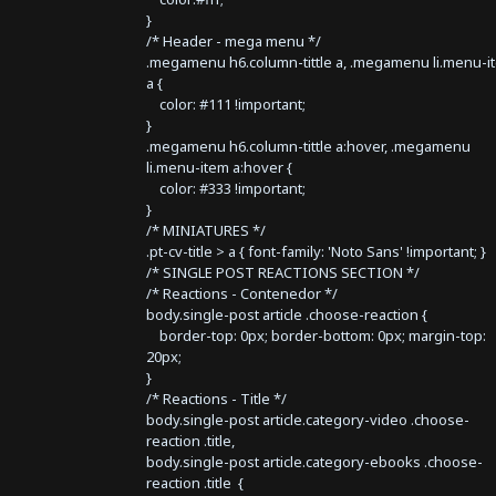
}
/* Header - mega menu */
.megamenu h6.column-tittle a, .megamenu li.menu-i
a {
color: #111 !important;
}
.megamenu h6.column-tittle a:hover, .megamenu
li.menu-item a:hover {
color: #333 !important;
}
/* MINIATURES */
.pt-cv-title > a { font-family: 'Noto Sans' !important; }
/* SINGLE POST REACTIONS SECTION */
/* Reactions - Contenedor */
body.single-post article .choose-reaction {
border-top: 0px; border-bottom: 0px; margin-top:
20px;
}
/* Reactions - Title */
body.single-post article.category-video .choose-
reaction .title,
body.single-post article.category-ebooks .choose-
reaction .title {