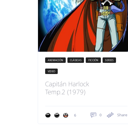
ANIMACIÓN
CLÁSICAS
FICCIÓN
SERIES
VIDEO
Capitán Harlock
Temp.2 (1979)
0
Share
6