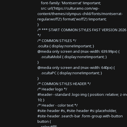
font-family: 'Montserrat' !important;
src: url('https://culturamo.com/wp-
content/themes/olympus-child/fonts/montserrat-
regular.woff2') format('woff2') !important;
}
/* *** START COMMON STYLES FAST VERSION 2026 
*/
/* COMMON STYLES */
.oculta { display:none!important; }
@media only screen and (max-width: 639.99px) {
.ocultaMobil { display:none!important; }
}
@media only screen and (max-width: 640px) {
.ocultaPC { display:none!important; }
}
/* COMMON STYLES HEADER */
/* Header logo */
#header--standard .logo img { position: relative; z-i
10; }
/* Header - color text */
#site-header #s, #site-header #s::placeholder,
#site-header .search-bar .form-group.with-button
button {
color:#fff;