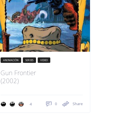
ANIMACIÓN
SERIES
VIDEO
Gun Frontier
(2002)
0
Share
4