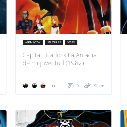
ANIMACIÓN
PELÍCULAS
VIDEO
Capitan Harlock La Arcadia
de mi juventud (1982)
0
Share
11