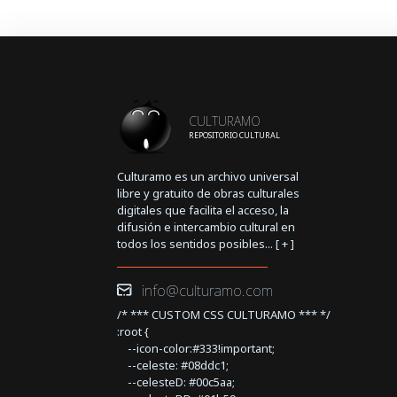
CULTURAMO
REPOSITORIO CULTURAL
Culturamo es un archivo universal
libre y gratuito de obras culturales
digitales que facilita el acceso, la
difusión e intercambio cultural en
todos los sentidos posibles... [
+
]
info@culturamo.com
/* *** CUSTOM CSS CULTURAMO *** */
:root {
--icon-color:#333!important;
--celeste: #08ddc1;
--celesteD: #00c5aa;