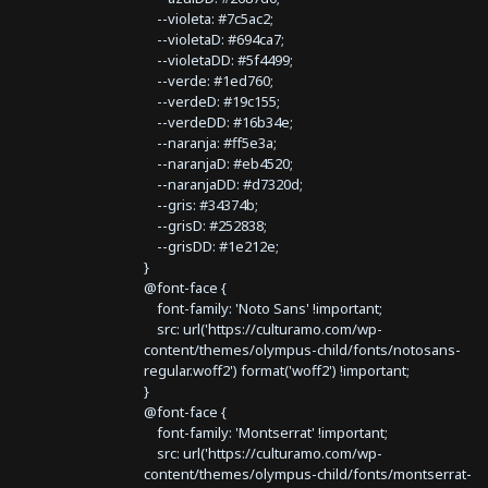
--violeta: #7c5ac2;
--violetaD: #694ca7;
--violetaDD: #5f4499;
--verde: #1ed760;
--verdeD: #19c155;
--verdeDD: #16b34e;
--naranja: #ff5e3a;
--naranjaD: #eb4520;
--naranjaDD: #d7320d;
--gris: #34374b;
--grisD: #252838;
--grisDD: #1e212e;
}
@font-face {
font-family: 'Noto Sans' !important;
src: url('https://culturamo.com/wp-
content/themes/olympus-child/fonts/notosans-
regular.woff2') format('woff2') !important;
}
@font-face {
font-family: 'Montserrat' !important;
src: url('https://culturamo.com/wp-
content/themes/olympus-child/fonts/montserrat-