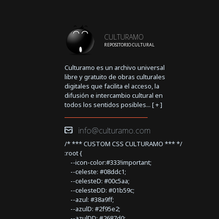
CULTURAMO
REPOSITORIO CULTURAL
Culturamo es un archivo universal
libre y gratuito de obras culturales
digitales que facilita el acceso, la
difusión e intercambio cultural en
todos los sentidos posibles... [
+
]
info@culturamo.com
/* *** CUSTOM CSS CULTURAMO *** */
:root {
--icon-color:#333!important;
--celeste: #08ddc1;
--celesteD: #00c5aa;
--celesteDD: #01b59c;
--azul: #38a9ff;
--azulD: #2f95e2;
--azulDD: #2687d0;