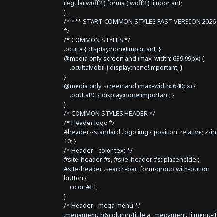
regular.woff2') format('woff2') !important;
}
/* *** START COMMON STYLES FAST VERSION 2026 
*/
/* COMMON STYLES */
.oculta { display:none!important; }
@media only screen and (max-width: 639.99px) {
.ocultaMobil { display:none!important; }
}
@media only screen and (max-width: 640px) {
.ocultaPC { display:none!important; }
}
/* COMMON STYLES HEADER */
/* Header logo */
#header--standard .logo img { position: relative; z-i
10; }
/* Header - color text */
#site-header #s, #site-header #s::placeholder,
#site-header .search-bar .form-group.with-button
button {
color:#fff;
}
/* Header - mega menu */
.megamenu h6.column-tittle a, .megamenu li.menu-i