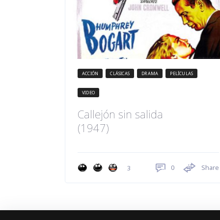
ACCIÓN
CLÁSICAS
DRAMA
PELÍCULAS
VIDEO
Callejón sin salida
(1947)
0
Share
3