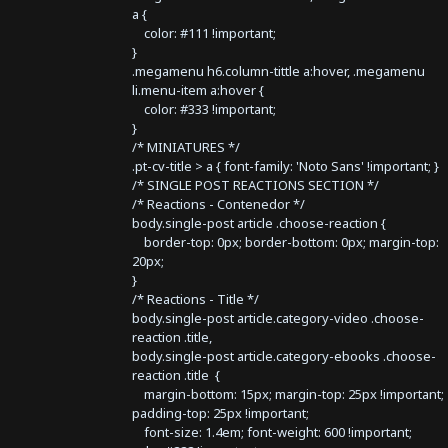
a {
color: #111 !important;
}
.megamenu h6.column-tittle a:hover, .megamenu
li.menu-item a:hover {
color: #333 !important;
}
/* MINIATURES */
.pt-cv-title > a { font-family: 'Noto Sans' !important; }
/* SINGLE POST REACTIONS SECTION */
/* Reactions - Contenedor */
body.single-post article .choose-reaction {
border-top: 0px; border-bottom: 0px; margin-top:
20px;
}
/* Reactions - Title */
body.single-post article.category-video .choose-
reaction .title,
body.single-post article.category-ebooks .choose-
reaction .title {
margin-bottom: 15px; margin-top: 25px !important;
padding-top: 25px !important;
font-size: 1.4em; font-weight: 600 !important;