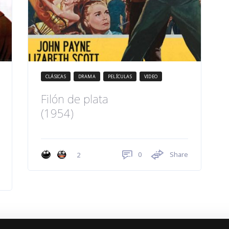
CLÁSICAS
DRAMA
PELÍCULAS
VIDEO
Filón de plata
(1954)
0
Share
2