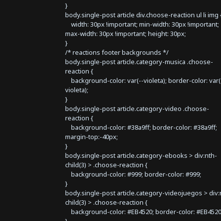
}
body.single-post article div.choose-reaction ul li img 
width: 30px !important; min-width: 30px !important;
max-width: 30px !important; height: 30px;
}
/* reactions footer backgrounds */
body.single-post article.category-musica .choose-
reaction {
background-color: var(--violeta); border-color: var(
violeta);
}
body.single-post article.category-video .choose-
reaction {
background-color: #38a9ff; border-color: #38a9ff;
margin-top:-40px;
}
body.single-post article.category-ebooks > div:nth-
child(3) > .choose-reaction {
background-color: #999; border-color: #999;
}
body.single-post article.category-videojuegos > div:
child(3) > .choose-reaction {
background-color: #EB4520; border-color: #EB4520