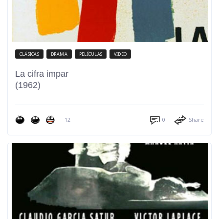
CLÁSICAS
DRAMA
PELÍCULAS
VIDEO
La cifra impar
(1962)
12
0
Share