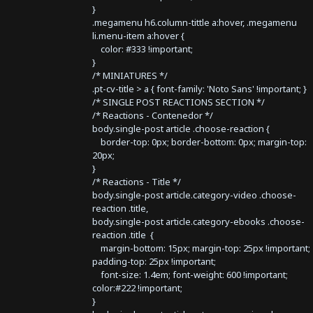
}
.megamenu h6.column-tittle a:hover, .megamenu
li.menu-item a:hover {
color: #333 !important;
}
/* MINIATURES */
.pt-cv-title > a { font-family: 'Noto Sans' !important; }
/* SINGLE POST REACTIONS SECTION */
/* Reactions - Contenedor */
body.single-post article .choose-reaction {
border-top: 0px; border-bottom: 0px; margin-top:
20px;
}
/* Reactions - Title */
body.single-post article.category-video .choose-
reaction .title,
body.single-post article.category-ebooks .choose-
reaction .title {
margin-bottom: 15px; margin-top: 25px !important;
padding-top: 25px !important;
font-size: 1.4em; font-weight: 600 !important;
color:#222 !important;
}