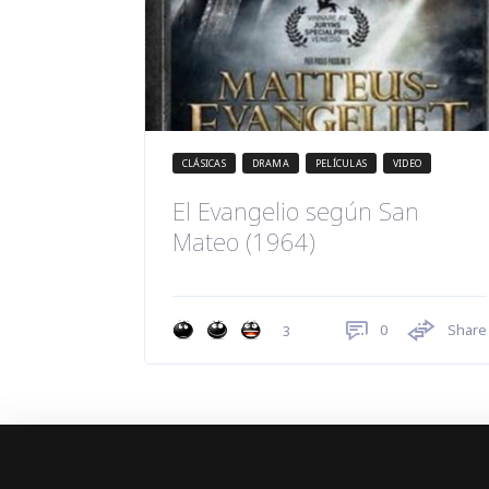
CLÁSICAS
DRAMA
PELÍCULAS
VIDEO
El Evangelio según San
Mateo (1964)
0
Share
3