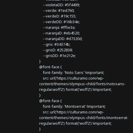
--violetaDD: #5f4499;
--verde: #1ed760;
--verdeD: #19c155;
--verdeDD: #16b34e;
--naranja: #ff5e3a;
--naranjaD: #eb4520;
--naranjaDD: #d7320d;
--gris: #34374b;
--grisD: #252838;
--grisDD: #1e212e;
}
@font-face {
font-family: 'Noto Sans' !important;
src: url('https://culturamo.com/wp-
content/themes/olympus-child/fonts/notosans-
regular.woff2') format('woff2') !important;
}
@font-face {
font-family: 'Montserrat' !important;
src: url('https://culturamo.com/wp-
content/themes/olympus-child/fonts/montserrat-
regular.woff2') format('woff2') !important;
}