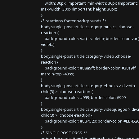
width: 30px !important; min-width: 30px !important;
max-width: 30px !important; height: 30px;
}
/* reactions footer backgrounds */
body.single-post article.category-musica .choose-
reaction {
background-color: var(--violeta); border-color: var(
violeta);
}
body.single-post article.category-video .choose-
reaction {
background-color: #38a9ff; border-color: #38a9ff;
margin-top:-40px;
}
body.single-post article.category-ebooks > div:nth-
child(3) > .choose-reaction {
background-color: #999; border-color: #999;
}
body.single-post article.category-videojuegos > div:
child(3) > .choose-reaction {
background-color: #EB4520; border-color: #EB4520
}
/* SINGLE POST RRSS */
article .btn.social-item.bg-twitter.sharer { display: no