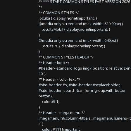
/* *** START COMMON STYLES FAST VERSION 2026 
*/
/* COMMON STYLES */
.oculta { display:none!important; }
@media only screen and (max-width: 639.99px) {
.ocultaMobil { display:none!important; }
}
@media only screen and (max-width: 640px) {
.ocultaPC { display:none!important; }
}
/* COMMON STYLES HEADER */
/* Header logo */
#header--standard .logo img { position: relative; z-i
10; }
/* Header - color text */
#site-header #s, #site-header #s::placeholder,
#site-header .search-bar .form-group.with-button
button {
color:#fff;
}
/* Header - mega menu */
.megamenu h6.column-tittle a, .megamenu li.menu-i
a {
color: #111 !important;