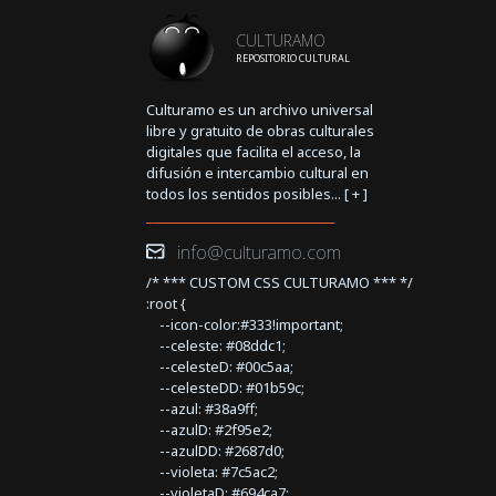
CULTURAMO
REPOSITORIO CULTURAL
Culturamo es un archivo universal
libre y gratuito de obras culturales
digitales que facilita el acceso, la
difusión e intercambio cultural en
todos los sentidos posibles... [
+
]
info@culturamo.com
/* *** CUSTOM CSS CULTURAMO *** */
:root {
--icon-color:#333!important;
--celeste: #08ddc1;
--celesteD: #00c5aa;
--celesteDD: #01b59c;
--azul: #38a9ff;
--azulD: #2f95e2;
--azulDD: #2687d0;
--violeta: #7c5ac2;
--violetaD: #694ca7;