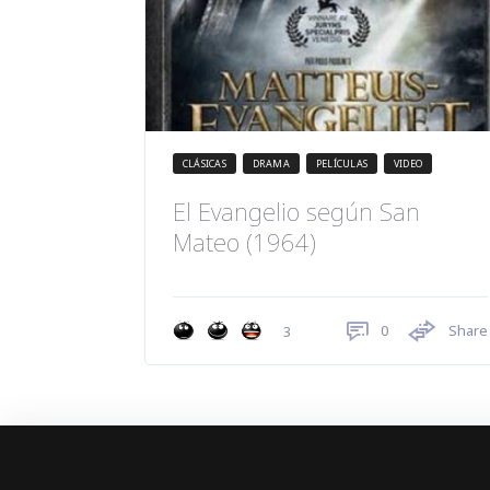
CLÁSICAS
DRAMA
PELÍCULAS
VIDEO
El Evangelio según San
Mateo (1964)
0
Share
3