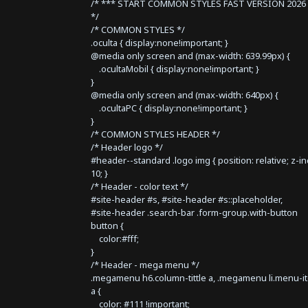
/* *** START COMMON STYLES FAST VERSION 2026 
*/
/* COMMON STYLES */
.oculta { display:none!important; }
@media only screen and (max-width: 639.99px) {
.ocultaMobil { display:none!important; }
}
@media only screen and (max-width: 640px) {
.ocultaPC { display:none!important; }
}
/* COMMON STYLES HEADER */
/* Header logo */
#header--standard .logo img { position: relative; z-i
10; }
/* Header - color text */
#site-header #s, #site-header #s::placeholder,
#site-header .search-bar .form-group.with-button
button {
color:#fff;
}
/* Header - mega menu */
.megamenu h6.column-tittle a, .megamenu li.menu-i
a {
color: #111 !important;