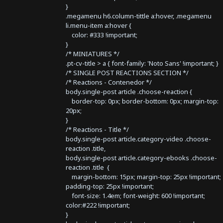
}
.megamenu h6.column-tittle a:hover, .megamenu
li.menu-item a:hover {
color: #333 !important;
}
/* MINIATURES */
.pt-cv-title > a { font-family: 'Noto Sans' !important; }
/* SINGLE POST REACTIONS SECTION */
/* Reactions - Contenedor */
body.single-post article .choose-reaction {
border-top: 0px; border-bottom: 0px; margin-top:
20px;
}
/* Reactions - Title */
body.single-post article.category-video .choose-
reaction .title,
body.single-post article.category-ebooks .choose-
reaction .title {
margin-bottom: 15px; margin-top: 25px !important;
padding-top: 25px !important;
font-size: 1.4em; font-weight: 600 !important;
color:#222 !important;
}