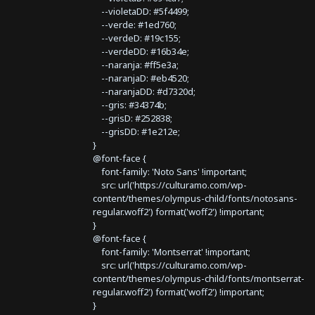
--violetaDD: #5f4499;
--verde: #1ed760;
--verdeD: #19c155;
--verdeDD: #16b34e;
--naranja: #ff5e3a;
--naranjaD: #eb4520;
--naranjaDD: #d7320d;
--gris: #34374b;
--grisD: #252838;
--grisDD: #1e212e;
}
@font-face {
font-family: 'Noto Sans' !important;
src: url('https://culturamo.com/wp-
content/themes/olympus-child/fonts/notosans-
regular.woff2') format('woff2') !important;
}
@font-face {
font-family: 'Montserrat' !important;
src: url('https://culturamo.com/wp-
content/themes/olympus-child/fonts/montserrat-
regular.woff2') format('woff2') !important;
}