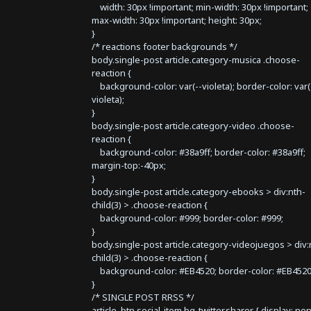
width: 30px !important; min-width: 30px !important;
max-width: 30px !important; height: 30px;
}
/* reactions footer backgrounds */
body.single-post article.category-musica .choose-
reaction {
background-color: var(--violeta); border-color: var(
violeta);
}
body.single-post article.category-video .choose-
reaction {
background-color: #38a9ff; border-color: #38a9ff;
margin-top:-40px;
}
body.single-post article.category-ebooks > div:nth-
child(3) > .choose-reaction {
background-color: #999; border-color: #999;
}
body.single-post article.category-videojuegos > div:
child(3) > .choose-reaction {
background-color: #EB4520; border-color: #EB4520
}
/* SINGLE POST RRSS */
article .btn.social-item.bg-twitter.sharer { display: no