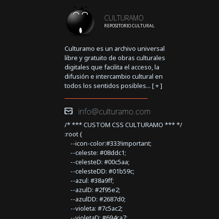
CULTURAMO
REPOSITORIO CULTURAL
Culturamo es un archivo universal
libre y gratuito de obras culturales
digitales que facilita el acceso, la
difusión e intercambio cultural en
todos los sentidos posibles... [
+
]
info@culturamo.com
/* *** CUSTOM CSS CULTURAMO *** */
:root {
--icon-color:#333!important;
--celeste: #08ddc1;
--celesteD: #00c5aa;
--celesteDD: #01b59c;
--azul: #38a9ff;
--azulD: #2f95e2;
--azulDD: #2687d0;
--violeta: #7c5ac2;
--violetaD: #694ca7;