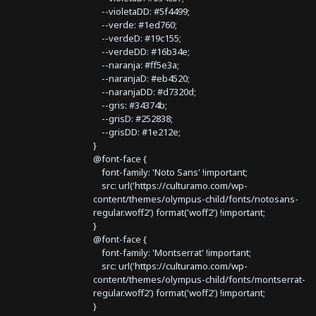
--violetaDD: #5f4499;
--verde: #1ed760;
--verdeD: #19c155;
--verdeDD: #16b34e;
--naranja: #ff5e3a;
--naranjaD: #eb4520;
--naranjaDD: #d7320d;
--gris: #34374b;
--grisD: #252838;
--grisDD: #1e212e;
}
@font-face {
font-family: 'Noto Sans' !important;
src: url('https://culturamo.com/wp-
content/themes/olympus-child/fonts/notosans-
regular.woff2') format('woff2') !important;
}
@font-face {
font-family: 'Montserrat' !important;
src: url('https://culturamo.com/wp-
content/themes/olympus-child/fonts/montserrat-
regular.woff2') format('woff2') !important;
}