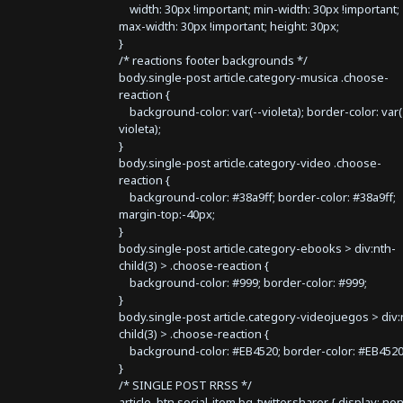
width: 30px !important; min-width: 30px !important;
max-width: 30px !important; height: 30px;
}
/* reactions footer backgrounds */
body.single-post article.category-musica .choose-
reaction {
background-color: var(--violeta); border-color: var(
violeta);
}
body.single-post article.category-video .choose-
reaction {
background-color: #38a9ff; border-color: #38a9ff;
margin-top:-40px;
}
body.single-post article.category-ebooks > div:nth-
child(3) > .choose-reaction {
background-color: #999; border-color: #999;
}
body.single-post article.category-videojuegos > div:
child(3) > .choose-reaction {
background-color: #EB4520; border-color: #EB4520
}
/* SINGLE POST RRSS */
article .btn.social-item.bg-twitter.sharer { display: no