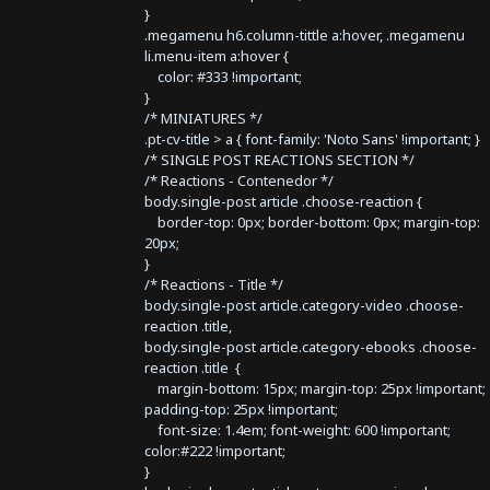
}
.megamenu h6.column-tittle a:hover, .megamenu
li.menu-item a:hover {
color: #333 !important;
}
/* MINIATURES */
.pt-cv-title > a { font-family: 'Noto Sans' !important; }
/* SINGLE POST REACTIONS SECTION */
/* Reactions - Contenedor */
body.single-post article .choose-reaction {
border-top: 0px; border-bottom: 0px; margin-top:
20px;
}
/* Reactions - Title */
body.single-post article.category-video .choose-
reaction .title,
body.single-post article.category-ebooks .choose-
reaction .title {
margin-bottom: 15px; margin-top: 25px !important;
padding-top: 25px !important;
font-size: 1.4em; font-weight: 600 !important;
color:#222 !important;
}