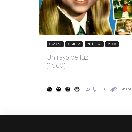
CLÁSICAS
COMEDIA
PELÍCULAS
VIDEO
Un rayo de luz
(1960)
0
Share
29