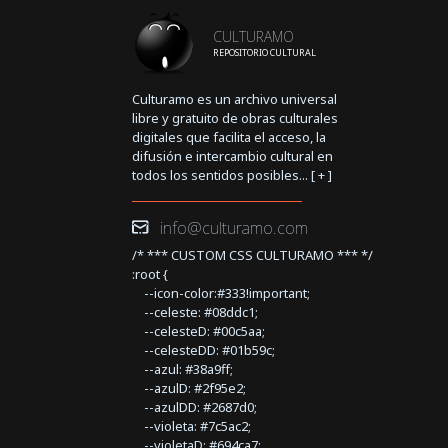
CULTURAMO
REPOSITORIO CULTURAL
Culturamo es un archivo universal
libre y gratuito de obras culturales
digitales que facilita el acceso, la
difusión e intercambio cultural en
todos los sentidos posibles... [
+
]
info@culturamo.com
/* *** CUSTOM CSS CULTURAMO *** */
:root {
--icon-color:#333!important;
--celeste: #08ddc1;
--celesteD: #00c5aa;
--celesteDD: #01b59c;
--azul: #38a9ff;
--azulD: #2f95e2;
--azulDD: #2687d0;
--violeta: #7c5ac2;
--violetaD: #694ca7;