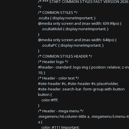
/* *** START COMMON STYLES FAST VERSION 2026 
*/
/* COMMON STYLES */
.oculta { display:none!important; }
@media only screen and (max-width: 639.99px) {
.ocultaMobil { display:none!important; }
}
@media only screen and (max-width: 640px) {
.ocultaPC { display:none!important; }
}
/* COMMON STYLES HEADER */
/* Header logo */
#header--standard .logo img { position: relative; z-i
10; }
/* Header - color text */
#site-header #s, #site-header #s::placeholder,
#site-header .search-bar .form-group.with-button
button {
color:#fff;
}
/* Header - mega menu */
.megamenu h6.column-tittle a, .megamenu li.menu-i
a {
color: #111 !important;