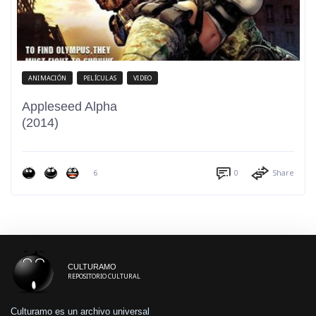
ANIMACIÓN
PELÍCULAS
VIDEO
Appleseed Alpha
(2014)
6
0
Share
CULTURAMO
REPOSITORIO CULTURAL
Culturamo es un archivo universal