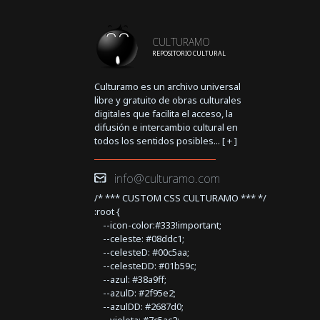
CULTURAMO
REPOSITORIO CULTURAL
Culturamo es un archivo universal
libre y gratuito de obras culturales
digitales que facilita el acceso, la
difusión e intercambio cultural en
todos los sentidos posibles... [
+
]
info@culturamo.com
/* *** CUSTOM CSS CULTURAMO *** */
:root {
--icon-color:#333!important;
--celeste: #08ddc1;
--celesteD: #00c5aa;
--celesteDD: #01b59c;
--azul: #38a9ff;
--azulD: #2f95e2;
--azulDD: #2687d0;