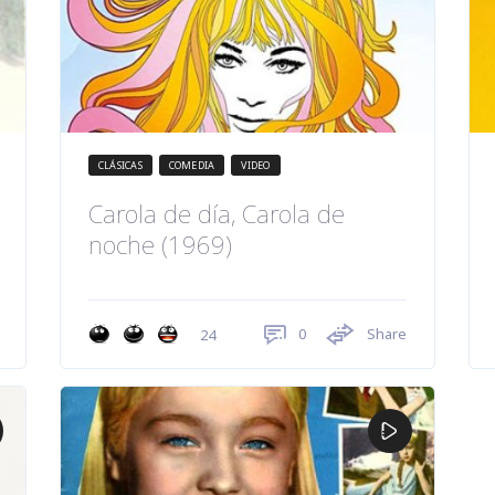
CLÁSICAS
COMEDIA
VIDEO
Carola de día, Carola de
noche (1969)
0
Share
24