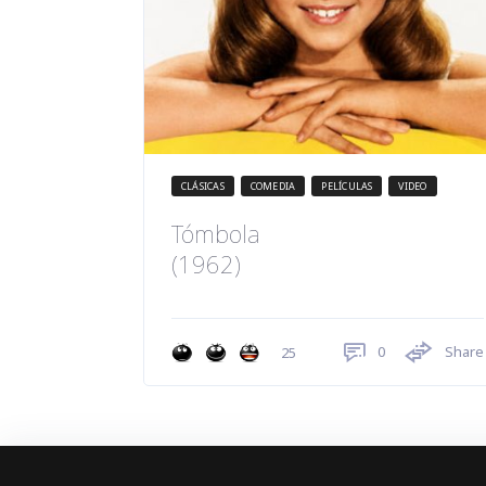
CLÁSICAS
COMEDIA
PELÍCULAS
VIDEO
Tómbola
(1962)
0
Share
25