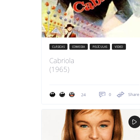
CLÁSICAS
COMEDIA
PELÍCULAS
VIDEO
Cabriola
(1965)
0
Share
24