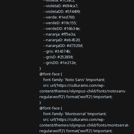
--violeta: #7c5ac2;
--violetaD: #694ca7;
--violetaDD: #5f4499;
--verde: #1ed760;
--verdeD: #19c155;
--verdeDD: #16b34e;
--naranja: #ff5e3a;
--naranjaD: #eb4520;
--naranjaDD: #d7320d;
--gris: #34374b;
--grisD: #252838;
--grisDD: #1e212e;
}
@font-face {
font-family: 'Noto Sans' !important;
src: url('https://culturamo.com/wp-
content/themes/olympus-child/fonts/notosans-
regular.woff2') format('woff2') !important;
}
@font-face {
font-family: 'Montserrat' !important;
src: url('https://culturamo.com/wp-
content/themes/olympus-child/fonts/montserrat-
regular.woff2') format('woff2') !important;