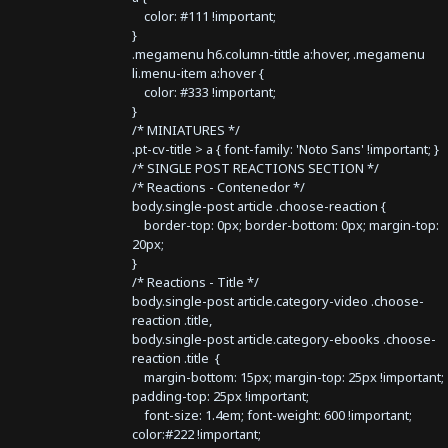
color: #111 !important;
}
.megamenu h6.column-tittle a:hover, .megamenu
li.menu-item a:hover {
color: #333 !important;
}
/* MINIATURES */
.pt-cv-title > a { font-family: 'Noto Sans' !important; }
/* SINGLE POST REACTIONS SECTION */
/* Reactions - Contenedor */
body.single-post article .choose-reaction {
border-top: 0px; border-bottom: 0px; margin-top:
20px;
}
/* Reactions - Title */
body.single-post article.category-video .choose-
reaction .title,
body.single-post article.category-ebooks .choose-
reaction .title {
margin-bottom: 15px; margin-top: 25px !important;
padding-top: 25px !important;
font-size: 1.4em; font-weight: 600 !important;
color:#222 !important;