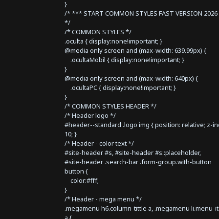
}
/* *** START COMMON STYLES FAST VERSION 2026 
*/
/* COMMON STYLES */
.oculta { display:none!important; }
@media only screen and (max-width: 639.99px) {
.ocultaMobil { display:none!important; }
}
@media only screen and (max-width: 640px) {
.ocultaPC { display:none!important; }
}
/* COMMON STYLES HEADER */
/* Header logo */
#header--standard .logo img { position: relative; z-i
10; }
/* Header - color text */
#site-header #s, #site-header #s::placeholder,
#site-header .search-bar .form-group.with-button
button {
color:#fff;
}
/* Header - mega menu */
.megamenu h6.column-tittle a, .megamenu li.menu-i
a {