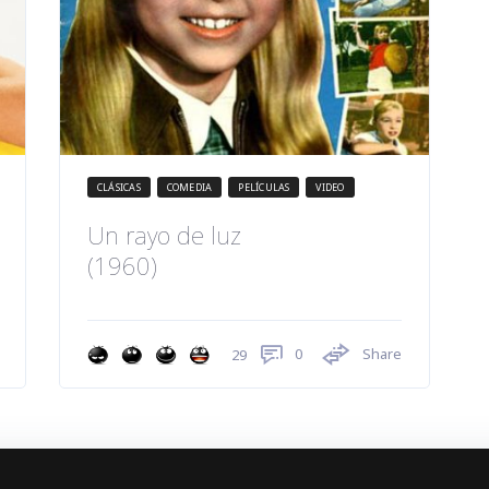
CLÁSICAS
COMEDIA
PELÍCULAS
VIDEO
Un rayo de luz
(1960)
0
Share
29