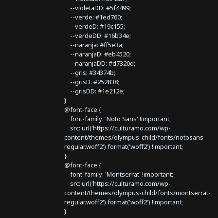
--violetaDD: #5f4499;
--verde: #1ed760;
--verdeD: #19c155;
--verdeDD: #16b34e;
--naranja: #ff5e3a;
--naranjaD: #eb4520;
--naranjaDD: #d7320d;
--gris: #34374b;
--grisD: #252838;
--grisDD: #1e212e;
}
@font-face {
font-family: 'Noto Sans' !important;
src: url('https://culturamo.com/wp-
content/themes/olympus-child/fonts/notosans-
regular.woff2') format('woff2') !important;
}
@font-face {
font-family: 'Montserrat' !important;
src: url('https://culturamo.com/wp-
content/themes/olympus-child/fonts/montserrat-
regular.woff2') format('woff2') !important;
}