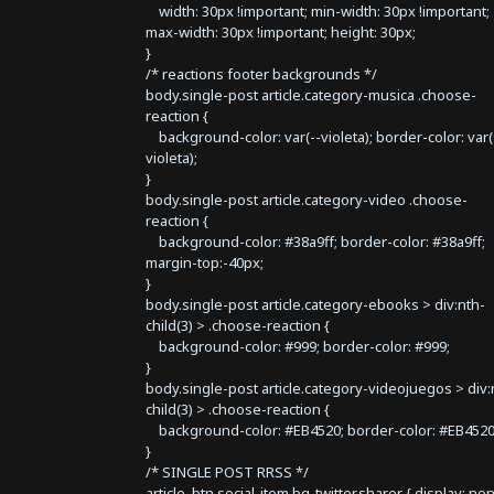
width: 30px !important; min-width: 30px !important;
max-width: 30px !important; height: 30px;
}
/* reactions footer backgrounds */
body.single-post article.category-musica .choose-
reaction {
background-color: var(--violeta); border-color: var(
violeta);
}
body.single-post article.category-video .choose-
reaction {
background-color: #38a9ff; border-color: #38a9ff;
margin-top:-40px;
}
body.single-post article.category-ebooks > div:nth-
child(3) > .choose-reaction {
background-color: #999; border-color: #999;
}
body.single-post article.category-videojuegos > div:
child(3) > .choose-reaction {
background-color: #EB4520; border-color: #EB4520
}
/* SINGLE POST RRSS */
article .btn.social-item.bg-twitter.sharer { display: no