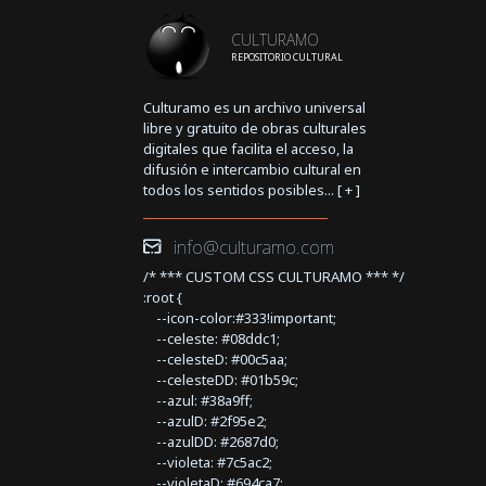
CULTURAMO
REPOSITORIO CULTURAL
Culturamo es un archivo universal
libre y gratuito de obras culturales
digitales que facilita el acceso, la
difusión e intercambio cultural en
todos los sentidos posibles... [
+
]
info@culturamo.com
/* *** CUSTOM CSS CULTURAMO *** */
:root {
--icon-color:#333!important;
--celeste: #08ddc1;
--celesteD: #00c5aa;
--celesteDD: #01b59c;
--azul: #38a9ff;
--azulD: #2f95e2;
--azulDD: #2687d0;
--violeta: #7c5ac2;
--violetaD: #694ca7;