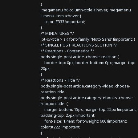
}
.megamenu h6.column-tittle a:hover, .megamenu
li.menu-item a:hover {
color: #333 !important;
}
/* MINIATURES */
.pt-cv-title > a { font-family: 'Noto Sans' !important; }
/* SINGLE POST REACTIONS SECTION */
/* Reactions - Contenedor */
body.single-post article .choose-reaction {
border-top: 0px; border-bottom: 0px; margin-top:
20px;
}
/* Reactions - Title */
body.single-post article.category-video .choose-
reaction .title,
body.single-post article.category-ebooks .choose-
reaction .title {
margin-bottom: 15px; margin-top: 25px !important;
padding-top: 25px !important;
font-size: 1.4em; font-weight: 600 !important;
color:#222 !important;
}