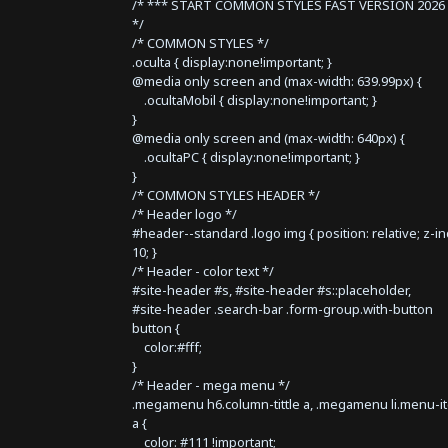
/* *** START COMMON STYLES FAST VERSION 2026 
*/
/* COMMON STYLES */
.oculta { display:none!important; }
@media only screen and (max-width: 639.99px) {
.ocultaMobil { display:none!important; }
}
@media only screen and (max-width: 640px) {
.ocultaPC { display:none!important; }
}
/* COMMON STYLES HEADER */
/* Header logo */
#header--standard .logo img { position: relative; z-i
10; }
/* Header - color text */
#site-header #s, #site-header #s::placeholder,
#site-header .search-bar .form-group.with-button
button {
color:#fff;
}
/* Header - mega menu */
.megamenu h6.column-tittle a, .megamenu li.menu-i
a {
color: #111 !important;