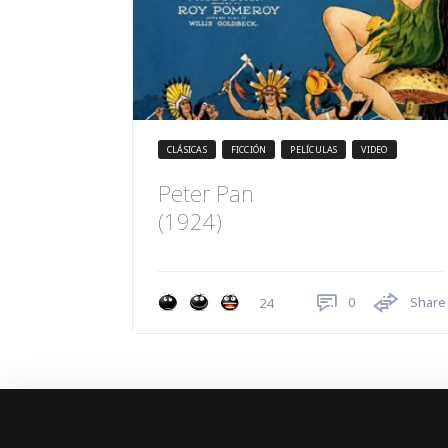
CLÁSICAS
FICCIÓN
PELÍCULAS
VIDEO
Peter Pan
(1924)
0
Share
24