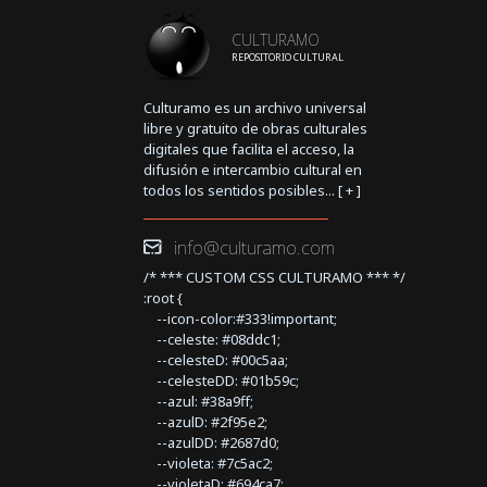
CULTURAMO
REPOSITORIO CULTURAL
Culturamo es un archivo universal
libre y gratuito de obras culturales
digitales que facilita el acceso, la
difusión e intercambio cultural en
todos los sentidos posibles... [
+
]
info@culturamo.com
/* *** CUSTOM CSS CULTURAMO *** */
:root {
--icon-color:#333!important;
--celeste: #08ddc1;
--celesteD: #00c5aa;
--celesteDD: #01b59c;
--azul: #38a9ff;
--azulD: #2f95e2;
--azulDD: #2687d0;
--violeta: #7c5ac2;
--violetaD: #694ca7;