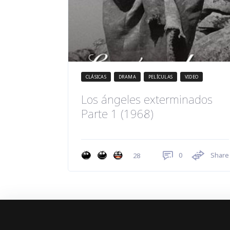
CLÁSICAS
DRAMA
PELÍCULAS
VIDEO
Los ángeles exterminados
Parte 1 (1968)
0
Share
28