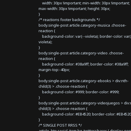
width: 30px !important; min-width: 30px !important;
max-width: 30px !important; height: 30px;
}
/* reactions footer backgrounds */
body.single-post article.category-musica .choose-
reaction {
background-color: var(--violeta); border-color: var(
violeta);
}
body.single-post article.category-video .choose-
reaction {
background-color: #38a9ff; border-color: #38a9ff;
margin-top:-40px;
}
body.single-post article.category-ebooks > div:nth-
child(3) > .choose-reaction {
background-color: #999; border-color: #999;
}
body.single-post article.category-videojuegos > div:
child(3) > .choose-reaction {
background-color: #EB4520; border-color: #EB4520
}
/* SINGLE POST RRSS */
article .btn.social-item.bg-twitter.sharer { display: no