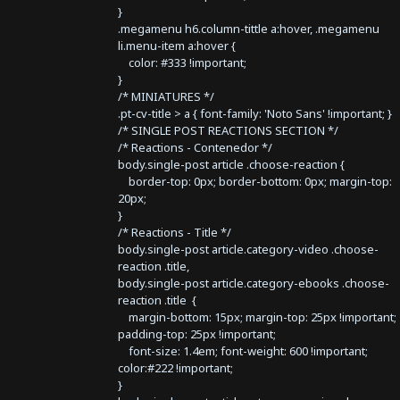
}
.megamenu h6.column-tittle a:hover, .megamenu
li.menu-item a:hover {
color: #333 !important;
}
/* MINIATURES */
.pt-cv-title > a { font-family: 'Noto Sans' !important; }
/* SINGLE POST REACTIONS SECTION */
/* Reactions - Contenedor */
body.single-post article .choose-reaction {
border-top: 0px; border-bottom: 0px; margin-top:
20px;
}
/* Reactions - Title */
body.single-post article.category-video .choose-
reaction .title,
body.single-post article.category-ebooks .choose-
reaction .title {
margin-bottom: 15px; margin-top: 25px !important;
padding-top: 25px !important;
font-size: 1.4em; font-weight: 600 !important;
color:#222 !important;
}