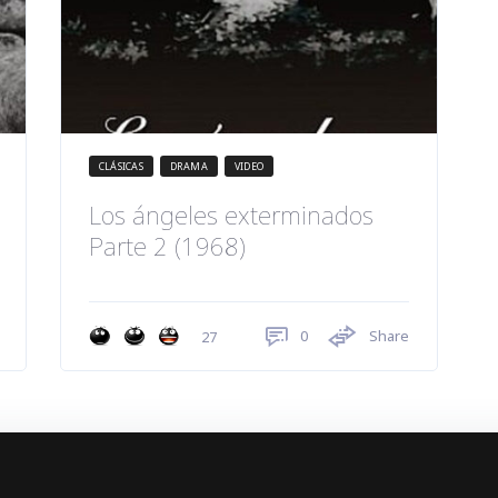
CLÁSICAS
DRAMA
VIDEO
Los ángeles exterminados
Parte 2 (1968)
0
Share
27