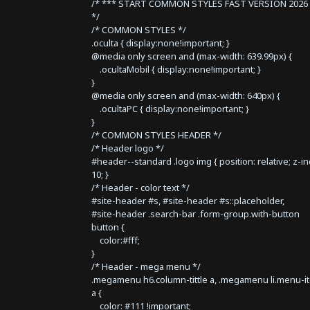
/* *** START COMMON STYLES FAST VERSION 2026 
*/
/* COMMON STYLES */
.oculta { display:none!important; }
@media only screen and (max-width: 639.99px) {
.ocultaMobil { display:none!important; }
}
@media only screen and (max-width: 640px) {
.ocultaPC { display:none!important; }
}
/* COMMON STYLES HEADER */
/* Header logo */
#header--standard .logo img { position: relative; z-i
10; }
/* Header - color text */
#site-header #s, #site-header #s::placeholder,
#site-header .search-bar .form-group.with-button
button {
color:#fff;
}
/* Header - mega menu */
.megamenu h6.column-tittle a, .megamenu li.menu-i
a {
color: #111 !important;