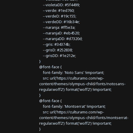
--violetaDD: #5f4499;
--verde: #1ed760;
--verdeD: #19c155;
--verdeDD: #16b34e;
--naranja: #ff5e3a;
--naranjaD: #eb4520;
--naranjaDD: #d7320d;
--gris: #34374b;
--grisD: #252838;
--grisDD: #1e212e;
}
@font-face {
font-family: 'Noto Sans' !important;
src: url('https://culturamo.com/wp-
content/themes/olympus-child/fonts/notosans-
regular.woff2') format('woff2') !important;
}
@font-face {
font-family: 'Montserrat' !important;
src: url('https://culturamo.com/wp-
content/themes/olympus-child/fonts/montserrat-
regular.woff2') format('woff2') !important;
}