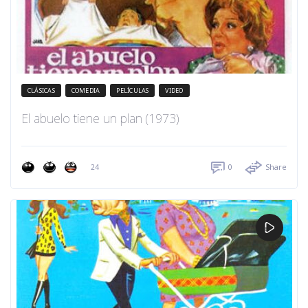
CLÁSICAS
COMEDIA
PELÍCULAS
VIDEO
El abuelo tiene un plan (1973)
24
0
Share