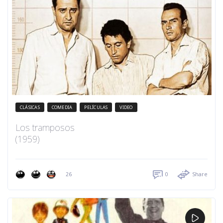
CLÁSICAS
COMEDIA
PELÍCULAS
VIDEO
Los tramposos
(1959)
26
0
Share