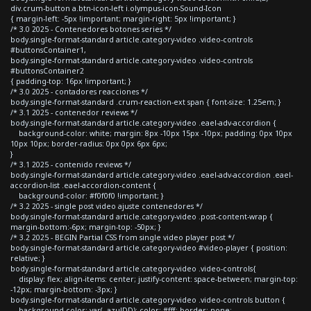
div.crum-button a.btn-icon-left i.olympus-icon-Sound-Icon
{ margin-left: -5px !important; margin-right: 5px !important; }
/* 3.0 2025 - Contenedores botones series */
body.single-format-standard article.category-video .video-controls
#buttonsContainer1,
body.single-format-standard article.category-video .video-controls
#buttonsContainer2
{ padding-top: 16px !important; }
/* 3.0 2025 - contadores reacciones */
body.single-format-standard .crum-reaction-ext span { font-size: 1.25em; }
/* 3.1 2025 - contenedor reviews */
body.single-format-standard article.category-video .eael-adv-accordion {
background-color: white; margin: 8px -10px 15px -10px; padding: 0px 10px
10px 10px; border-radius: 0px 0px 6px 6px;
}
/* 3.1 2025 - contenido reviews */
body.single-format-standard article.category-video .eael-adv-accordion .eael-
accordion-list .eael-accordion-content {
background-color: #f0f0f0 !important; }
/* 3.2 2025 - single post video ajuste contenedores */
body.single-format-standard article.category-video .post-content-wrap {
margin-bottom:-6px; margin-top: -50px; }
/* 3.2 2025 - BEGIN Partial CSS from single video player post */
body.single-format-standard article.category-video #video-player { position:
relative; }
body.single-format-standard article.category-video .video-controls{
display: flex; align-items: center; justify-content: space-between; margin-top:
-12px; margin-bottom: -3px; }
body.single-format-standard article.category-video .video-controls button {
background-color: var(--azulDD); color: #fff; border: none;