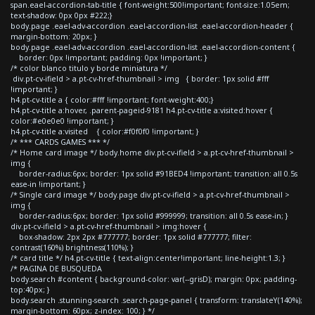
span.eael-accordion-tab-title { font-weight:500!important; font-size:1.05em;
text-shadow: 0px 0px #222;}
body.page .eael-adv-accordion .eael-accordion-list .eael-accordion-header {
margin-bottom: 20px; }
body.page .eael-adv-accordion .eael-accordion-list .eael-accordion-content {
border: 0px !important; padding: 0px !important; }
/* color blanco titulo y borde miniatura */
div.pt-cv-ifield > a.pt-cv-href-thumbnail > img { border: 1px solid #fff
!important; }
h4.pt-cv-title a { color:#fff !important; font-weight:400;}
h4.pt-cv-title a:hover, .parent-pageid-9181 h4.pt-cv-title a:visited:hover {
color:#e0e0e0 !important; }
h4.pt-cv-title a:visited { color:#f0f0f0 !important; }
/* *** CARDS GAMES *** */
/* Home card image */ body.home div.pt-cv-ifield > a.pt-cv-href-thumbnail >
img {
border-radius:6px; border: 1px solid #91BED4 !important; transition: all 0.5s
ease-in !important; }
/* Single card image */ body.page div.pt-cv-ifield > a.pt-cv-href-thumbnail >
img {
border-radius:6px; border: 1px solid #999999; transition: all 0.5s ease-in; }
div.pt-cv-ifield > a.pt-cv-href-thumbnail > img:hover {
box-shadow: 2px 2px #777777; border: 1px solid #777777; filter:
contrast(160%) brightness(110%); }
/* card title */ h4.pt-cv-title { text-align:center!important; line-height:1.3; }
/* PAGINA DE BUSQUEDA
body.search #content { background-color: var(--grisD); margin: 0px; padding-
top:40px; }
body.search .stunning-search .search-page-panel { transform: translateY(140%);
margin-bottom: 60px; z-index: 100; } */