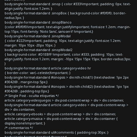
body.single-format-standard .sinop { color:#333!important; padding: 0px; text-
align:justify; font-size:1.2em; }
body.single-format-standard .sinopBox { background-color:#f0f0f0; border-
radius:3px; }
body.single-format-standard .sinopBlanco
{color:#f0f0f0!important; text-align:justify!important; font-size:1.2em; margin-
top:15px; font-family: 'Noto Sans', sans-serif !important;}
body.single-format-standard .sinopModal
{ color:#222!important; padding: 10px; text-align:justify; font-size:1.2em;
margin: 10px 10px -20px 10px; }
body.single-format-standard .sinopModal2
{ background-color: #D1EBFF !important; color:#333; padding: 10px; text-
align:justify; font-size:1.2em; margin: -10px 15px 15px 15px; border-radius:3px;
}
body.single-format-standard article.category-video hr
{ border-color: var(--celeste)!important; }
body.single-format-standard #sinopsis > div:nth-child(1) {text-shadow: 1px 2px
#304269 ; margin-top:5px;}
body.single-format-standard #sinopsis > div:nth-child(2) {text-shadow: 1px 1px
#304269 ; padding-top:0px;}
/* Single Post - oculta etiquetas */
article.category-videojuegos > div.post-content-wrap > div > div.container,
body.single-format-standard article.category-video > div.post-content-wrap >
div > div.container,
article.category-ebooks > div.post-content-wrap > div > div.container,
article.category-musica > div.post-content-wrap > div > div.container {
display:none!important; }
/* comentarios */
body.single-format-standard ul#comments { padding-top:30px; }
body.single-format-standard #respond