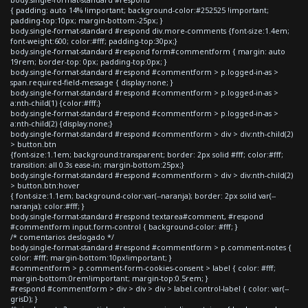
{ padding: auto 14% !important; background-color:#252525 !important;
padding-top:10px; margin-bottom:-25px; }
body.single-format-standard #respond div.more-comments {font-size:1.4em;
font-weight:600; color:#fff; padding-top:30px;}
body.single-format-standard #respond form#commentform { margin: auto
19rem; border-top: 0px; padding-top:0px; }
body.single-format-standard #respond #commentform > p.logged-in-as >
span.required-field-message { display:none; }
body.single-format-standard #respond #commentform > p.logged-in-as >
a:nth-child(1) {color:#fff;}
body.single-format-standard #respond #commentform > p.logged-in-as >
a:nth-child(2) {display:none;}
body.single-format-standard #respond #commentform > div > div:nth-child(2)
> button.btn
{font-size:1.1em; background:transparent; border: 2px solid #fff; color:#fff;
transition: all 0.3s ease-in; margin-bottom:25px;}
body.single-format-standard #respond #commentform > div > div:nth-child(2)
> button.btn:hover
{ font-size:1.1em; background-color:var(--naranja); border: 2px solid var(--
naranja); color:#fff; }
body.single-format-standard #respond textarea#comment, #respond
#commentform input.form-control { background-color: #fff; }
/* comentarios deslogado */
body.single-format-standard #respond #commentform > p.comment-notes {
color: #fff; margin-bottom:10px!important; }
#commentform > p.comment-form-cookies-consent > label { color: #fff;
margin-bottom:0rem!important; margin-top:0.5rem; }
#respond #commentform > div > div > div > label.control-label { color: var(--
grisD); }