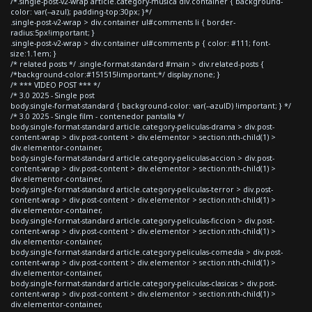
/*.single-post-v2-wrap article.category-musica div.container { background-
color: var(--azul); padding-top:30px; }*/
.single-post-v2-wrap > div.container ul#comments li { border-
radius:5px!important; }
.single-post-v2-wrap > div.container ul#comments p { color: #111; font-
size:1.1em; }
/* related posts */ .single-format-standard #main > div.related-posts {
/*background-color:#151515!important;*/ display:none; }
/* *** VIDEO POST *** */
/* 3.0 2025 - Single post
body.single-format-standard { background-color: var(--azulD) !important; } */
/* 3.0 2025 - Single film - contenedor pantalla */
body.single-format-standard article.category-peliculas-drama > div.post-
content-wrap > div.post-content > div.elementor > section:nth-child(1) >
div.elementor-container,
body.single-format-standard article.category-peliculas-accion > div.post-
content-wrap > div.post-content > div.elementor > section:nth-child(1) >
div.elementor-container,
body.single-format-standard article.category-peliculas-terror > div.post-
content-wrap > div.post-content > div.elementor > section:nth-child(1) >
div.elementor-container,
body.single-format-standard article.category-peliculas-ficcion > div.post-
content-wrap > div.post-content > div.elementor > section:nth-child(1) >
div.elementor-container,
body.single-format-standard article.category-peliculas-comedia > div.post-
content-wrap > div.post-content > div.elementor > section:nth-child(1) >
div.elementor-container,
body.single-format-standard article.category-peliculas-clasicas > div.post-
content-wrap > div.post-content > div.elementor > section:nth-child(1) >
div.elementor-container,