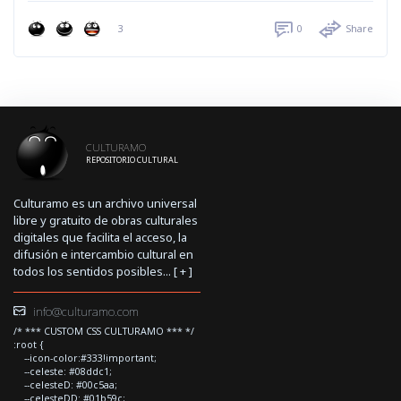
3
0
Share
CULTURAMO
REPOSITORIO CULTURAL
Culturamo es un archivo universal
libre y gratuito de obras culturales
digitales que facilita el acceso, la
difusión e intercambio cultural en
todos los sentidos posibles... [
+
]
info@culturamo.com
/* *** CUSTOM CSS CULTURAMO *** */
:root {
--icon-color:#333!important;
--celeste: #08ddc1;
--celesteD: #00c5aa;
--celesteDD: #01b59c;