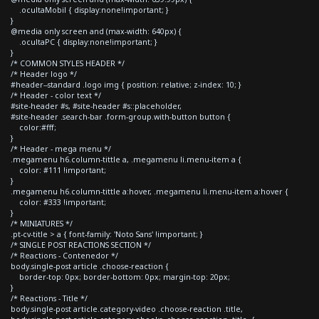
.ocultaMobil { display:none!important; }
}
@media only screen and (max-width: 640px) {
.ocultaPC { display:none!important; }
}
/* COMMON STYLES HEADER */
/* Header logo */
#header--standard .logo img { position: relative; z-index: 10; }
/* Header - color text */
#site-header #s, #site-header #s::placeholder,
#site-header .search-bar .form-group.with-button button {
color:#fff;
}
/* Header - mega menu */
.megamenu h6.column-tittle a, .megamenu li.menu-item a {
color: #111 !important;
}
.megamenu h6.column-tittle a:hover, .megamenu li.menu-item a:hover {
color: #333 !important;
}
/* MINIATURES */
.pt-cv-title > a { font-family: 'Noto Sans' !important; }
/* SINGLE POST REACTIONS SECTION */
/* Reactions - Contenedor */
body.single-post article .choose-reaction {
border-top: 0px; border-bottom: 0px; margin-top: 20px;
}
/* Reactions - Title */
body.single-post article.category-video .choose-reaction .title,