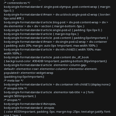
/* contenedores */
body.single-format-standard .single-post-olympus .post-content-wrap { margin:
0px 0; }
body.single-format-standard #main > div.ui-block.single-post-v2-wrap { border:
0px solid #fff; }
body.single-format-standard article.blog-post > div.post-content-wrap > div >
div.elementor > div > div > section { margin-bottom:-5px; }
body.single-format-standard article.single-post-v2 { padding: 0px 0px 0; }
body.single-format-standard article { margin-top:0px; }
body.single-format-standard article .post-content { padding:0px!important; }
body.single-format-standard #main > div.single-post-v2-wrap > div.container
{ padding: auto 20%; margin: auto 0px !important; max-width:100%; }
body.single-format-standard article > div:nth-child(3) { width:100%; max-
width:100%; }
body.single-format-standard article .post-content div._df_book
{ background-color: #304269 !important; padding-bottom:30px!important;}
body.single-format-standard article .elementor-column-gap-
default>.elementor-row>.elementor-column>.elementor-element-
populated>.elementor-widget-wrap
{padding-top:0px!important;}
/* meta bar */
body.single-format-standard article > div.container:nth-child(1) {display:none;}
/* sinopsis title */
body.single-format-standard article .elementor-tab-title > a { font-
weight:500!important; }
/* sinopsis */
body.single-format-standard #sinopsis,
body.single-format-standard .sinopsis
{ color:#333!important; padding: 0px; margin-top:-25px; text-align:justify; font-
size:1.2em; }