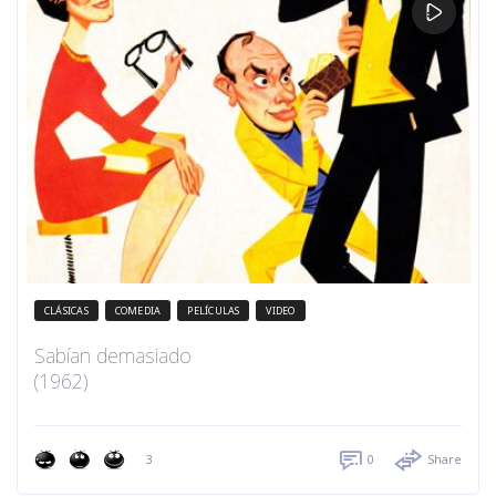
CLÁSICAS
COMEDIA
PELÍCULAS
VIDEO
Sabían demasiado
(1962)
3
0
Share