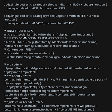
}
body.single-post article.category-ebooks > div:nth-child(3) > .choose-reaction {
background-color: #999; border-color: #999;
}
body.single-post article.category-videojuegos > div:nth-child(3) > .choose-
reaction {
background-color: #EB4520; border-color: #EB4520;
}
/* SINGLE POST RRSS */
article .btn.social-item.bg-twitter.sharer { display: none !important; }
/* *** END COMMON STYLES FAST VERSION *** */
h1, h2, h3, h4, h5, h6, p {font-family: 'Montserrat', sans-serif !important;}
.notoSans { font-family: 'Noto Sans', sans-serif !important; }
/* Contenedor - RRSS */
article.category-video .socials-shared {
width: 150%; margin: auto -25%; background-color: #2f95e2 !important;
}
/* old code */
.olympus-theme #buddypress div.item-list-tabs ul li#members-all a span {
display:none !important; }
/* *** SHARED *** */
.centrar, #elementor-tab-title-2441 > a, /* imagen lista desplegable de posts */
.pt-cv-wrapper .panel-body {
display:flex!important;justify-content:center!important;align-
items:center!important;text-align:center!important; }
.izquierda { display:flex!important;justify-content:left!important;align-
items:left!important; }
/* ajusta color breadcrumb */
.customLink, .customLink + i { color:#000!important; font-weight:650; }
.customLink:hover, .customLink:hover + i { color:#f9f9f9!important; }