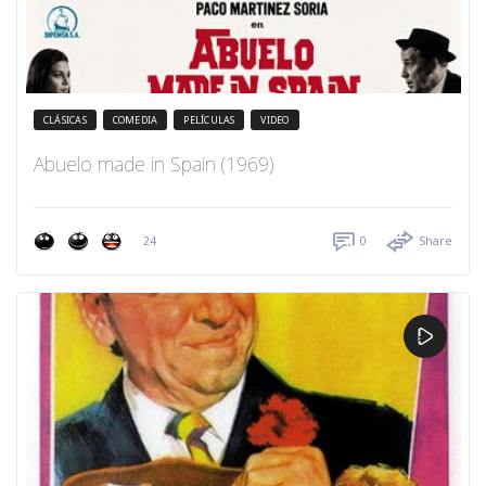
CLÁSICAS
COMEDIA
PELÍCULAS
VIDEO
Abuelo made in Spain (1969)
24
0
Share