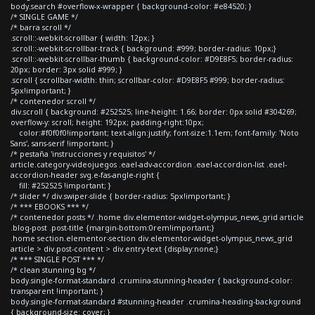
body.search #overflow-x-wrapper { background-color: #e84520; }
/* SINGLE GAME */
/* barra scroll */
.scroll::-webkit-scrollbar { width: 12px; }
.scroll::-webkit-scrollbar-track { background: #999; border-radius: 10px;}
.scroll::-webkit-scrollbar-thumb { background-color: #D9E8F5; border-radius:
20px; border: 3px solid #999; }
.scroll { scrollbar-width: thin; scrollbar-color: #D9E8F5 #999; border-radius:
5px!important; }
/* contenedor scroll */
div.scroll { background: #252525; line-height: 1.66; border: 0px solid #304269;
overflow-y: scroll; height: 192px; padding-right:10px;
color:#f0f0f0!important; text-align:justify; font-size:1.1em; font-family: 'Noto
Sans', sans-serif !important; }
/* pestaña 'instrucciones y requisitos' */
article.category-videojuegos .eael-adv-accordion .eael-accordion-list .eael-
accordion-header svg.e-fas-angle-right {
fill: #252525 !important; }
/* slider */ div.swiper-slide { border-radius: 5px!important; }
/* *** EBOOKS *** */
/* contenedor posts */ .home div.elementor-widget-olympus_news_grid article
.blog-post .post-title {margin-bottom:0rem!important;}
.home section.elementor-section div.elementor-widget-olympus_news_grid
article > div.post-content > div.entry-text {display:none;}
/* *** SINGLE POST *** */
/* clean stunning bg */
body.single-format-standard .crumina-stunning-header { background-color:
transparent !important; }
body.single-format-standard #stunning-header .crumina-heading-background
{ background-size: cover; }