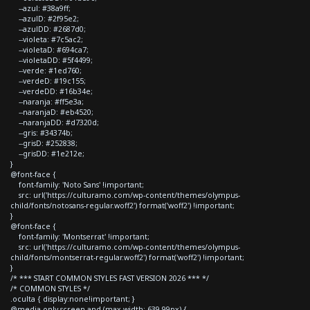
--azul: #38a9ff;
--azulD: #2f95e2;
--azulDD: #2687d0;
--violeta: #7c5ac2;
--violetaD: #694ca7;
--violetaDD: #5f4499;
--verde: #1ed760;
--verdeD: #19c155;
--verdeDD: #16b34e;
--naranja: #ff5e3a;
--naranjaD: #eb4520;
--naranjaDD: #d7320d;
--gris: #34374b;
--grisD: #252838;
--grisDD: #1e212e;
}
@font-face {
font-family: 'Noto Sans' !important;
src: url('https://culturamo.com/wp-content/themes/olympus-
child/fonts/notosans-regular.woff2') format('woff2') !important;
}
@font-face {
font-family: 'Montserrat' !important;
src: url('https://culturamo.com/wp-content/themes/olympus-
child/fonts/montserrat-regular.woff2') format('woff2') !important;
}
/* *** START COMMON STYLES FAST VERSION 2026 *** */
/* COMMON STYLES */
.oculta { display:none!important; }
@media only screen and (max-width: 639.99px) {