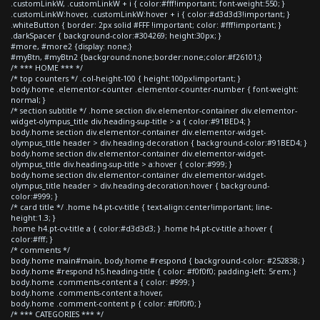
.customLinkW, .customLinkW + i { color:#fff!important; font-weight:550; }
.customLinkW:hover, .customLinkW:hover + i { color:#d3d3d3!important; }
.whiteButton { border: 2px solid #FFF !important; color: #fff!important; }
.darkSpacer { background-color:#304269; height:30px; }
#more, #more2 {display: none;}
#myBtn, #myBtn2 {background:none;border:none;color:#f26101;}
/* *** HOME *** */
/* top counters */ .col-height-100 { height:100px!important; }
body.home .elementor-counter .elementor-counter-number { font-weight:
normal; }
/* section subtitle */ .home section div.elementor-container div.elementor-
widget-olympus_title div.heading-sup-title > a { color:#91BED4; }
body.home section div.elementor-container div.elementor-widget-
olympus_title header > div.heading-decoration { background-color:#91BED4; }
body.home section div.elementor-container div.elementor-widget-
olympus_title div.heading-sup-title > a:hover { color:#999; }
body.home section div.elementor-container div.elementor-widget-
olympus_title header > div.heading-decoration:hover { background-
color:#999; }
/* card title */ .home h4.pt-cv-title { text-align:center!important; line-
height:1.3; }
.home h4.pt-cv-title a { color:#d3d3d3; } .home h4.pt-cv-title a:hover {
color:#fff; }
/* comments */
body.home main#main, body.home #respond { background-color: #252838; }
body.home #respond h5.heading-title { color: #f0f0f0; padding-left: 5rem; }
body.home .comments-content a { color: #999; }
body.home .comments-content a:hover,
body.home .comment-content p { color: #f0f0f0; }
/* *** CATEGORIES *** */