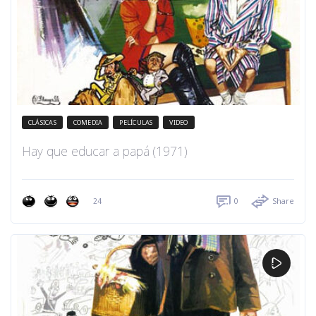
CLÁSICAS
COMEDIA
PELÍCULAS
VIDEO
Hay que educar a papá (1971)
24
0
Share