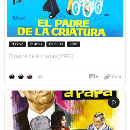
CLÁSICAS
COMEDIA
PELÍCULAS
VIDEO
El padre de la criatura (1972)
24
0
Share