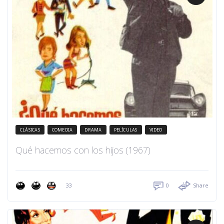
CLÁSICAS
COMEDIA
DRAMA
PELÍCULAS
VIDEO
Qué hacemos con los hijos (1967)
33
0
Share