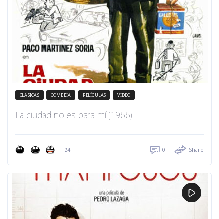
CLÁSICAS
COMEDIA
PELÍCULAS
VIDEO
La ciudad no es para mí (1966)
24
0
Share