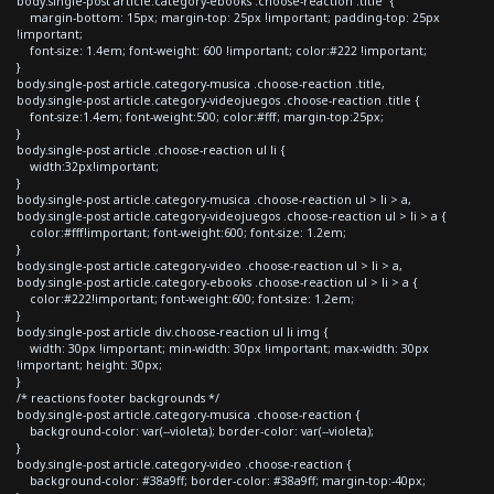
body.single-post article.category-ebooks .choose-reaction .title {
margin-bottom: 15px; margin-top: 25px !important; padding-top: 25px
!important;
font-size: 1.4em; font-weight: 600 !important; color:#222 !important;
}
body.single-post article.category-musica .choose-reaction .title,
body.single-post article.category-videojuegos .choose-reaction .title {
font-size:1.4em; font-weight:500; color:#fff; margin-top:25px;
}
body.single-post article .choose-reaction ul li {
width:32px!important;
}
body.single-post article.category-musica .choose-reaction ul > li > a,
body.single-post article.category-videojuegos .choose-reaction ul > li > a {
color:#fff!important; font-weight:600; font-size: 1.2em;
}
body.single-post article.category-video .choose-reaction ul > li > a,
body.single-post article.category-ebooks .choose-reaction ul > li > a {
color:#222!important; font-weight:600; font-size: 1.2em;
}
body.single-post article div.choose-reaction ul li img {
width: 30px !important; min-width: 30px !important; max-width: 30px
!important; height: 30px;
}
/* reactions footer backgrounds */
body.single-post article.category-musica .choose-reaction {
background-color: var(--violeta); border-color: var(--violeta);
}
body.single-post article.category-video .choose-reaction {
background-color: #38a9ff; border-color: #38a9ff; margin-top:-40px;