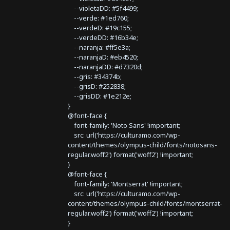
--violetaDD: #5f4499;
--verde: #1ed760;
--verdeD: #19c155;
--verdeDD: #16b34e;
--naranja: #ff5e3a;
--naranjaD: #eb4520;
--naranjaDD: #d7320d;
--gris: #34374b;
--grisD: #252838;
--grisDD: #1e212e;
}
@font-face {
font-family: 'Noto Sans' !important;
src: url('https://culturamo.com/wp-
content/themes/olympus-child/fonts/notosans-
regular.woff2') format('woff2') !important;
}
@font-face {
font-family: 'Montserrat' !important;
src: url('https://culturamo.com/wp-
content/themes/olympus-child/fonts/montserrat-
regular.woff2') format('woff2') !important;
}