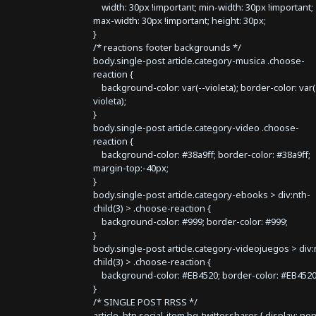
width: 30px !important; min-width: 30px !important;
max-width: 30px !important; height: 30px;
}
/* reactions footer backgrounds */
body.single-post article.category-musica .choose-
reaction {
background-color: var(--violeta); border-color: var(
violeta);
}
body.single-post article.category-video .choose-
reaction {
background-color: #38a9ff; border-color: #38a9ff;
margin-top:-40px;
}
body.single-post article.category-ebooks > div:nth-
child(3) > .choose-reaction {
background-color: #999; border-color: #999;
}
body.single-post article.category-videojuegos > div:
child(3) > .choose-reaction {
background-color: #EB4520; border-color: #EB4520
}
/* SINGLE POST RRSS */
article .btn.social-item.bg-twitter.sharer { display: no