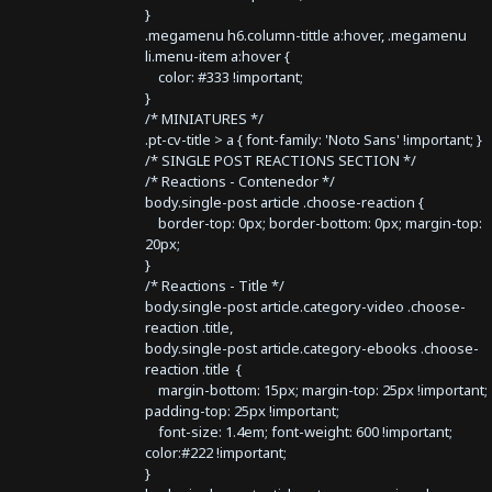
}
.megamenu h6.column-tittle a:hover, .megamenu
li.menu-item a:hover {
color: #333 !important;
}
/* MINIATURES */
.pt-cv-title > a { font-family: 'Noto Sans' !important; }
/* SINGLE POST REACTIONS SECTION */
/* Reactions - Contenedor */
body.single-post article .choose-reaction {
border-top: 0px; border-bottom: 0px; margin-top:
20px;
}
/* Reactions - Title */
body.single-post article.category-video .choose-
reaction .title,
body.single-post article.category-ebooks .choose-
reaction .title {
margin-bottom: 15px; margin-top: 25px !important;
padding-top: 25px !important;
font-size: 1.4em; font-weight: 600 !important;
color:#222 !important;
}