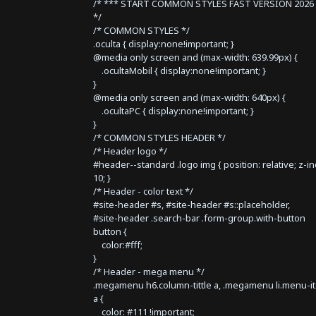
/* *** START COMMON STYLES FAST VERSION 2026 
*/
/* COMMON STYLES */
.oculta { display:none!important; }
@media only screen and (max-width: 639.99px) {
.ocultaMobil { display:none!important; }
}
@media only screen and (max-width: 640px) {
.ocultaPC { display:none!important; }
}
/* COMMON STYLES HEADER */
/* Header logo */
#header--standard .logo img { position: relative; z-i
10; }
/* Header - color text */
#site-header #s, #site-header #s::placeholder,
#site-header .search-bar .form-group.with-button
button {
color:#fff;
}
/* Header - mega menu */
.megamenu h6.column-tittle a, .megamenu li.menu-i
a {
color: #111 !important;