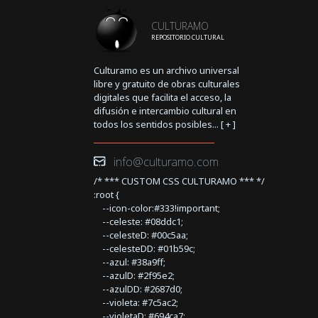
CULTURAMO
REPOSITORIO CULTURAL
Culturamo es un archivo universal
libre y gratuito de obras culturales
digitales que facilita el acceso, la
difusión e intercambio cultural en
todos los sentidos posibles... [
+
]
info@culturamo.com
/* *** CUSTOM CSS CULTURAMO *** */
:root {
--icon-color:#333!important;
--celeste: #08ddc1;
--celesteD: #00c5aa;
--celesteDD: #01b59c;
--azul: #38a9ff;
--azulD: #2f95e2;
--azulDD: #2687d0;
--violeta: #7c5ac2;
--violetaD: #694ca7;