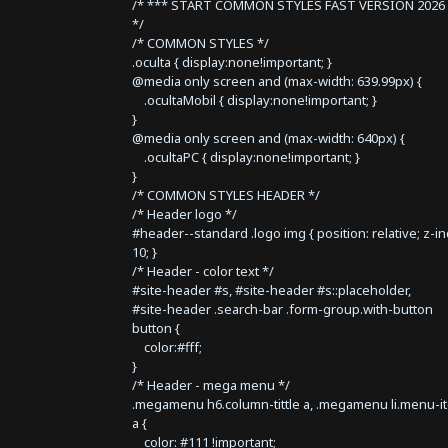
/* *** START COMMON STYLES FAST VERSION 2026 
*/
/* COMMON STYLES */
.oculta { display:none!important; }
@media only screen and (max-width: 639.99px) {
.ocultaMobil { display:none!important; }
}
@media only screen and (max-width: 640px) {
.ocultaPC { display:none!important; }
}
/* COMMON STYLES HEADER */
/* Header logo */
#header--standard .logo img { position: relative; z-i
10; }
/* Header - color text */
#site-header #s, #site-header #s::placeholder,
#site-header .search-bar .form-group.with-button
button {
color:#fff;
}
/* Header - mega menu */
.megamenu h6.column-tittle a, .megamenu li.menu-i
a {
color: #111 !important;