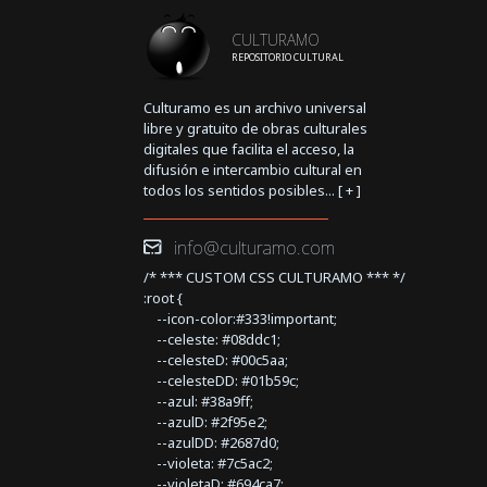
CULTURAMO
REPOSITORIO CULTURAL
Culturamo es un archivo universal
libre y gratuito de obras culturales
digitales que facilita el acceso, la
difusión e intercambio cultural en
todos los sentidos posibles... [
+
]
info@culturamo.com
/* *** CUSTOM CSS CULTURAMO *** */
:root {
--icon-color:#333!important;
--celeste: #08ddc1;
--celesteD: #00c5aa;
--celesteDD: #01b59c;
--azul: #38a9ff;
--azulD: #2f95e2;
--azulDD: #2687d0;
--violeta: #7c5ac2;
--violetaD: #694ca7;