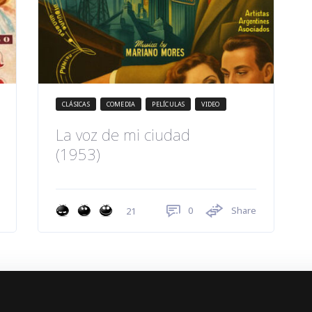
CLÁSICAS
COMEDIA
PELÍCULAS
VIDEO
La voz de mi ciudad
(1953)
0
Share
21