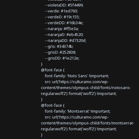
--violetaDD: #5f4499;
--verde: #1ed760;
--verdeD: #19c155;
--verdeDD: #16b34e;
--naranja: #ff5e3a;
--naranjaD: #eb4520;
--naranjaDD: #d7320d;
--gris: #34374b;
--grisD: #252838;
--grisDD: #1e212e;
}
@font-face {
font-family: 'Noto Sans' !important;
src: url('https://culturamo.com/wp-
content/themes/olympus-child/fonts/notosans-
regular.woff2') format('woff2') !important;
}
@font-face {
font-family: 'Montserrat' !important;
src: url('https://culturamo.com/wp-
content/themes/olympus-child/fonts/montserrat-
regular.woff2') format('woff2') !important;
}