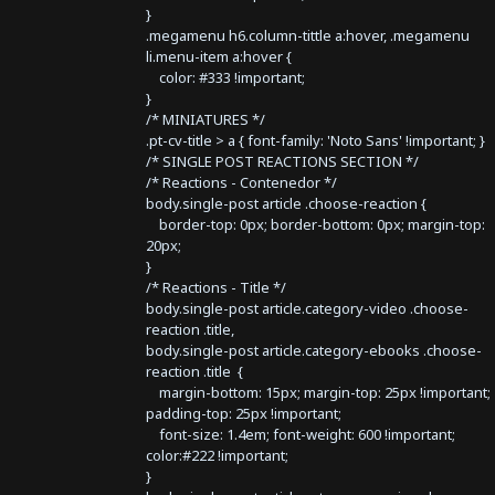
}
.megamenu h6.column-tittle a:hover, .megamenu
li.menu-item a:hover {
color: #333 !important;
}
/* MINIATURES */
.pt-cv-title > a { font-family: 'Noto Sans' !important; }
/* SINGLE POST REACTIONS SECTION */
/* Reactions - Contenedor */
body.single-post article .choose-reaction {
border-top: 0px; border-bottom: 0px; margin-top:
20px;
}
/* Reactions - Title */
body.single-post article.category-video .choose-
reaction .title,
body.single-post article.category-ebooks .choose-
reaction .title {
margin-bottom: 15px; margin-top: 25px !important;
padding-top: 25px !important;
font-size: 1.4em; font-weight: 600 !important;
color:#222 !important;
}