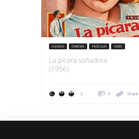
CLÁSICAS
COMEDIA
PELÍCULAS
VIDEO
La pícara soñadora
(1956)
0
Share
3