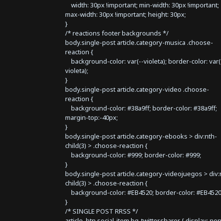
width: 30px !important; min-width: 30px !important;
max-width: 30px !important; height: 30px;
}
/* reactions footer backgrounds */
body.single-post article.category-musica .choose-
reaction {
background-color: var(--violeta); border-color: var(
violeta);
}
body.single-post article.category-video .choose-
reaction {
background-color: #38a9ff; border-color: #38a9ff;
margin-top:-40px;
}
body.single-post article.category-ebooks > div:nth-
child(3) > .choose-reaction {
background-color: #999; border-color: #999;
}
body.single-post article.category-videojuegos > div:
child(3) > .choose-reaction {
background-color: #EB4520; border-color: #EB4520
}
/* SINGLE POST RRSS */
article .btn.social-item.bg-twitter.sharer { display: no