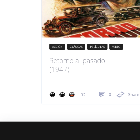
ACCIÓN
CLÁSICAS
PELÍCULAS
VIDEO
Retorno al pasado
(1947)
0
Share
32