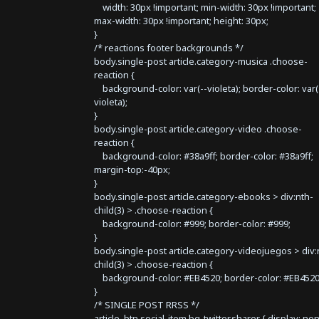
width: 30px !important; min-width: 30px !important;
max-width: 30px !important; height: 30px;
}
/* reactions footer backgrounds */
body.single-post article.category-musica .choose-
reaction {
background-color: var(--violeta); border-color: var(
violeta);
}
body.single-post article.category-video .choose-
reaction {
background-color: #38a9ff; border-color: #38a9ff;
margin-top:-40px;
}
body.single-post article.category-ebooks > div:nth-
child(3) > .choose-reaction {
background-color: #999; border-color: #999;
}
body.single-post article.category-videojuegos > div:
child(3) > .choose-reaction {
background-color: #EB4520; border-color: #EB4520
}
/* SINGLE POST RRSS */
article .btn.social-item.bg-twitter.sharer { display: no