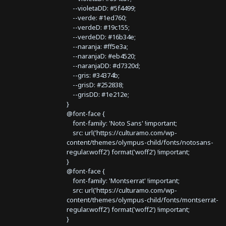
--violetaDD: #5f4499;
--verde: #1ed760;
--verdeD: #19c155;
--verdeDD: #16b34e;
--naranja: #ff5e3a;
--naranjaD: #eb4520;
--naranjaDD: #d7320d;
--gris: #34374b;
--grisD: #252838;
--grisDD: #1e212e;
}
@font-face {
font-family: 'Noto Sans' !important;
src: url('https://culturamo.com/wp-
content/themes/olympus-child/fonts/notosans-
regular.woff2') format('woff2') !important;
}
@font-face {
font-family: 'Montserrat' !important;
src: url('https://culturamo.com/wp-
content/themes/olympus-child/fonts/montserrat-
regular.woff2') format('woff2') !important;
}