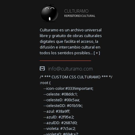
CULTURAMO
REPOSITORIO CULTURAL
Culturamo es un archivo universal
libre y gratuito de obras culturales
digitales que facilita el acceso, la
difusión e intercambio cultural en
todos los sentidos posibles... [
+
]
info@culturamo.com
/* *** CUSTOM CSS CULTURAMO *** */
:root {
--icon-color:#333!important;
--celeste: #08ddc1;
--celesteD: #00c5aa;
--celesteDD: #01b59c;
--azul: #38a9ff;
--azulD: #2f95e2;
--azulDD: #2687d0;
--violeta: #7c5ac2;
--violetaD: #694ca7;