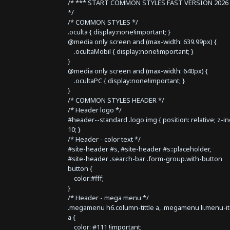
/* *** START COMMON STYLES FAST VERSION 2026 
*/
/* COMMON STYLES */
.oculta { display:none!important; }
@media only screen and (max-width: 639.99px) {
.ocultaMobil { display:none!important; }
}
@media only screen and (max-width: 640px) {
.ocultaPC { display:none!important; }
}
/* COMMON STYLES HEADER */
/* Header logo */
#header--standard .logo img { position: relative; z-i
10; }
/* Header - color text */
#site-header #s, #site-header #s::placeholder,
#site-header .search-bar .form-group.with-button
button {
color:#fff;
}
/* Header - mega menu */
.megamenu h6.column-tittle a, .megamenu li.menu-i
a {
color: #111 !important;