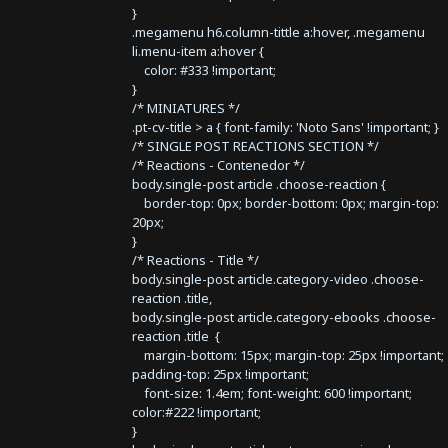
}
.megamenu h6.column-tittle a:hover, .megamenu
li.menu-item a:hover {
color: #333 !important;
}
/* MINIATURES */
.pt-cv-title > a { font-family: 'Noto Sans' !important; }
/* SINGLE POST REACTIONS SECTION */
/* Reactions - Contenedor */
body.single-post article .choose-reaction {
border-top: 0px; border-bottom: 0px; margin-top:
20px;
}
/* Reactions - Title */
body.single-post article.category-video .choose-
reaction .title,
body.single-post article.category-ebooks .choose-
reaction .title {
margin-bottom: 15px; margin-top: 25px !important;
padding-top: 25px !important;
font-size: 1.4em; font-weight: 600 !important;
color:#222 !important;
}