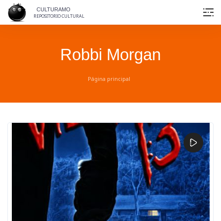
Skip
CULTURAMO
to
REPOSITORIO CULTURAL
content
Robbi Morgan
Página principal